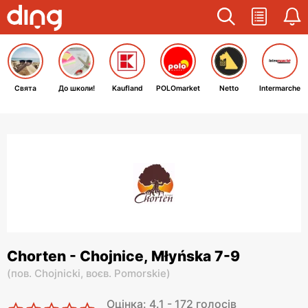
Свята
До школи!
Kaufland
POLOmarket
Netto
Intermarche
Chorten - Chojnice, Młyńska 7-9
(
пов. Chojnicki,
воєв. Pomorskie
)
Оцінка: 4.1 - 172 голосів