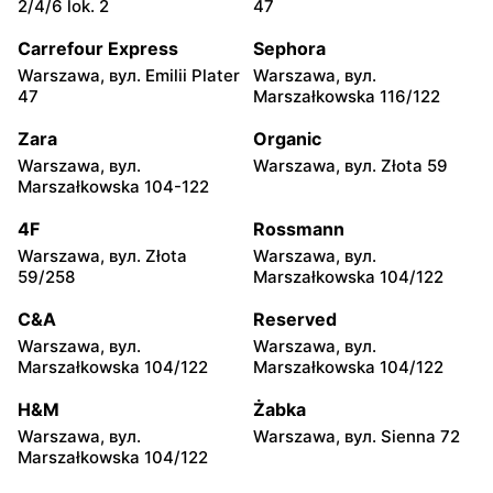
2/4/6 lok. 2
47
Warszawa, вул. Siennicka
Warszawa, вул.
6/18
Barkocińska 6
Carrefour Express
Sephora
Warszawa, вул. Emilii Plater
Warszawa, вул.
Chorten
Chorten
47
Marszałkowska 116/122
Warszawa, вул. Igańska
Warszawa, вул. Trocka 10D
28\U4
Zara
Organic
Warszawa, вул.
Warszawa, вул. Złota 59
Chorten
Chorten
Marszałkowska 104-122
Warszawa, вул. Gen.
Warszawa, вул.
Romana Abrahama 7a
Wrocławska 27 lok.100/103
4F
Rossmann
Warszawa, вул. Złota
Warszawa, вул.
Chorten
Chorten
59/258
Marszałkowska 104/122
Warszawa, вул.
Warszawa, вул. Synów
Wrocławska 18/1a
Pułku 15c
C&A
Reserved
Warszawa, вул.
Warszawa, вул.
Chorten
Chorten
Marszałkowska 104/122
Marszałkowska 104/122
Warszawa, вул.
Warszawa, вул. Radiowa 18
Gwiaździsta 29a
H&M
Żabka
Warszawa, вул.
Warszawa, вул. Sienna 72
Chorten
Chorten
Marszałkowska 104/122
Warszawa, вул.
Warszawa, вул.