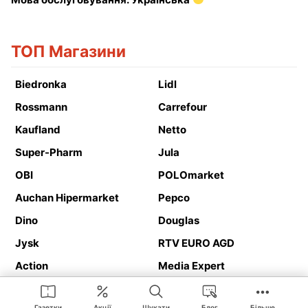
ТОП Магазини
Biedronka
Lidl
Rossmann
Carrefour
Kaufland
Netto
Super-Pharm
Jula
OBI
POLOmarket
Auchan Hipermarket
Pepco
Dino
Douglas
Jysk
RTV EURO AGD
Action
Media Expert
Deichmann
Media Markt
Газетки
Акції
Шукати
Блог
Більше