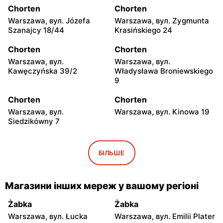
Chorten
Chorten
Warszawa, вул. Józefa
Warszawa, вул. Zygmunta
Szanajcy 18/44
Krasińskiego 24
Chorten
Chorten
Warszawa, вул.
Warszawa, вул.
Kawęczyńska 39/2
Władysława Broniewskiego
9
Chorten
Chorten
Warszawa, вул.
Warszawa, вул. Kinowa 19
Siedzikówny 7
Chorten
Chorten
Warszawa, вул. Jana
Warszawa al. Stanów
БІЛЬШЕ
Olbrachta 34
Zjednoczonych 32/U1
Chorten
Chorten
Магазини інших мереж у вашому регіоні
Warszawa, вул. Franciszka
Warszawa, вул.
Żymirskiego 7/168u
Wejherowska 20
Żabka
Żabka
Warszawa, вул. Łucka
Warszawa, вул. Emilii Plater
Chorten
Chorten