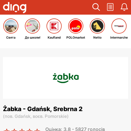
Свята
До школи!
Kaufland
POLOmarket
Netto
Intermarche
Żabka - Gdańsk, Srebrna 2
(
пов. Gdańsk,
воєв. Pomorskie
)
Оцінка: 3.8 - 5827 голосів