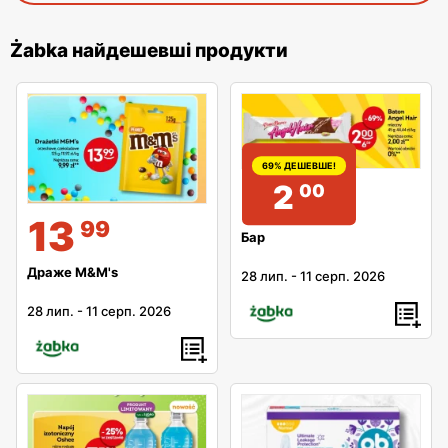
Żabka найдешевші продукти
69% ДЕШЕВШЕ!
2
00
13
99
Бар
Драже M&M's
28 лип.
-
11 серп. 2026
28 лип.
-
11 серп. 2026