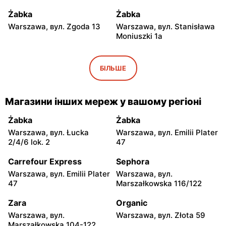
Żabka
Żabka
Warszawa, вул. Zgoda 13
Warszawa, вул. Stanisława
Moniuszki 1a
Żabka
Żabka
Warszawa, вул.
Warszawa, вул.
БІЛЬШЕ
Świętokrzyska 0 Stacja
Grzybowska 5
Metra A14
Магазини інших мереж у вашому регіоні
Żabka
Żabka
Łódź, вул. Żurawia 14
Warszawa, вул. Żurawia 18
Żabka
Żabka
Warszawa, вул. Łucka
Warszawa, вул. Emilii Plater
Żabka
Żabka
2/4/6 lok. 2
47
Warszawa, вул. Chmielna
Warszawa, вул. Chmielna
35
104
Carrefour Express
Sephora
Warszawa, вул. Emilii Plater
Warszawa, вул.
Żabka
Żabka
47
Marszałkowska 116/122
Warszawa, вул.
Warszawa, вул. Złota 69
Grzybowska 2
Zara
Organic
Warszawa, вул.
Warszawa, вул. Złota 59
Żabka
Żabka
Marszałkowska 104-122