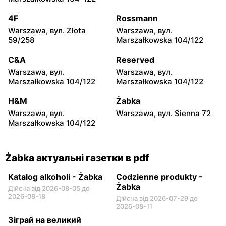
Warszawa, вул. Tytusa
Warszawa, вул. Chmielna
Chałubińskiego 8
73
4F
Rossmann
Warszawa, вул. Złota
Warszawa, вул.
Żabka
Żabka
59/258
Marszałkowska 104/122
Warszawa, вул.
Warszawa, вул. Krucza
Grzybowska 4
41/43
C&A
Reserved
Warszawa, вул.
Warszawa, вул.
Żabka
Żabka
Marszałkowska 104/122
Marszałkowska 104/122
Warszawa, вул. Chmielna 11
Warszawa, вул. Krucza 46
H&M
Żabka
Żabka
Żabka
Warszawa, вул.
Warszawa, вул. Sienna 72
Warszawa, вул. Prosta 2/14
Warszawa, вул. Prosta 51
Marszałkowska 104/122
Żabka актуальні газетки в pdf
Katalog alkoholi - Żabka
Codzienne produkty -
Żabka
Дійсна від 2026-08-05 до
2026-08-18
Дійсна від 2026-07-29 до
2026-08-11
Зіграй на великий