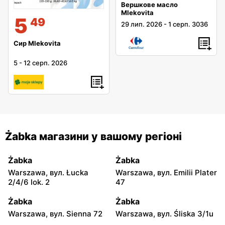
Вершкове масло
Mlekovita
5
49
29 лип. 2026
-
1 серп. 3036
Сир Mlekovita
5
-
12 серп. 2026
Żabka магазини у вашому регіоні
Żabka
Żabka
Warszawa, вул. Łucka
Warszawa, вул. Emilii Plater
2/4/6 lok. 2
47
Żabka
Żabka
Warszawa, вул. Sienna 72
Warszawa, вул. Śliska 3/1u