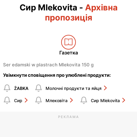
Сир Mlekovita
-
Архівна
пропозиція
Газетка
Ser edamski w plastrach Mlekovita 150 g
Увімкнути сповіщення про улюблені продукти:
ŻABKA
Молочні продукти та яйця
Сир
Млековіта
Сир Mlekovita
РЕКЛАМА