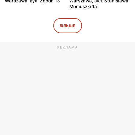
Warszawa, вул. Zgoda 13
Warszawa, вул. Stanisława
Moniuszki 1a
Żabka
Żabka
Warszawa, вул.
Warszawa, вул.
БІЛЬШЕ
Świętokrzyska 0 Stacja
Grzybowska 5
Metra A14
РЕКЛАМА
Żabka
Żabka
Łódź, вул. Żurawia 14
Warszawa, вул. Żurawia 18
Żabka
Żabka
Warszawa, вул. Chmielna
Warszawa, вул. Chmielna
35
104
Żabka
Żabka
Warszawa, вул.
Warszawa, вул. Złota 69
Grzybowska 2
Żabka
Żabka
Warszawa, вул. Tytusa
Warszawa, вул. Chmielna
Chałubińskiego 8
73