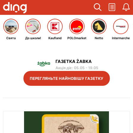
Свята
До школи!
Kaufland
POLOmarket
Netto
Intermarche
ГАЗЕТКА ŻABKA
Акція діє
:
05.05
-
19.05
ПЕРЕГЛЯНЬТЕ НАЙНОВІШУ ГАЗЕТКУ