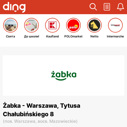
Свята
До школи!
Kaufland
POLOmarket
Netto
Intermarche
Żabka - Warszawa, Tytusa
Chałubińskiego 8
(
пов. Warszawa,
воєв. Mazowieckie
)