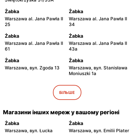
Żabka
Żabka
Warszawa al. Jana Pawła II
Warszawa al. Jana Pawła II
25
34
Żabka
Żabka
Warszawa al. Jana Pawła II
Warszawa al. Jana Pawła II
61
43a
Żabka
Żabka
Warszawa, вул. Zgoda 13
Warszawa, вул. Stanisława
Moniuszki 1a
Żabka
Żabka
Warszawa, вул.
Warszawa, вул.
БІЛЬШЕ
Świętokrzyska 0 Stacja
Grzybowska 5
Metra A14
Магазини інших мереж у вашому регіоні
Żabka
Żabka
Łódź, вул. Żurawia 14
Warszawa, вул. Żurawia 18
Żabka
Żabka
Warszawa, вул. Łucka
Warszawa, вул. Emilii Plater