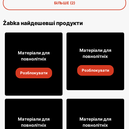
БІЛЬШЕ (2)
Żabka найдешевші продукти
16
18% ДЕШЕВШЕ!
99
Матеріали для
7
Матеріали для
99
повнолітніх
повнолітніх
Лимонад Soplica
Випий Captain Morgan
Розблокувати
4
-
18 серп. 2026
Розблокувати
4
-
18 серп. 2026
8
29
Матеріали для
Матеріали для
49
99
повнолітніх
повнолітніх