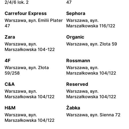
Żabka
Żabka
2/4/6 lok. 2
47
Warszawa, вул. Chmielna
Warszawa, вул. Chmielna
35
104
Carrefour Express
Sephora
Warszawa, вул. Emilii Plater
Warszawa, вул.
Żabka
Żabka
47
Marszałkowska 116/122
Warszawa, вул.
Warszawa, вул. Złota 69
Grzybowska 2
Zara
Organic
Warszawa, вул.
Warszawa, вул. Złota 59
Żabka
Żabka
Marszałkowska 104-122
Warszawa, вул. Chmielna
Warszawa, вул.
73
Grzybowska 4
4F
Rossmann
Warszawa, вул. Złota
Warszawa, вул.
Żabka
Żabka
59/258
Marszałkowska 104/122
Warszawa, вул. Krucza
Warszawa, вул. Chmielna 11
41/43
C&A
Reserved
Warszawa, вул.
Warszawa, вул.
Żabka
Żabka
Marszałkowska 104/122
Marszałkowska 104/122
Warszawa, вул. Krucza 46
Warszawa, вул. Prosta 2/14
H&M
Żabka
Żabka
Żabka
Warszawa, вул.
Warszawa, вул. Sienna 72
Warszawa, вул. Prosta 51
Warszawa, вул. Prosta 69
Marszałkowska 104/122