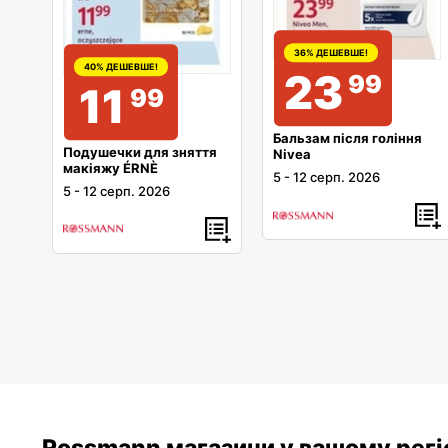
36% ДЕШЕВШЕ!
40% ДЕШЕВШЕ!
23
99
11
99
Бальзам після гоління
Подушечки для зняття
Nivea
макіяжу ÉRNÈ
5
-
12 серп. 2026
5
-
12 серп. 2026
Rossmann магазини у вашому регі