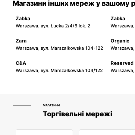
Магазини інших мереж у вашому р
Warszawa, вул. Mokotowska 1
Warszawa, 
Żabka
Żabka
Rossmann
Rossman
Warszawa, вул. Łucka 2/4/6 lok. 2
Warszawa, в
Warszawa, вул. Świętojerska 16
Warszawa, 
Zara
Organic
Rossmann
Rossman
Warszawa, вул. Marszałkowska 104-122
Warszawa, 
Warszawa, вул. Puławska 17
Warszawa, 
C&A
Reserved
Warszawa, вул. Marszałkowska 104/122
Warszawa, 
МАГАЗИНИ
Торгівельні мережі