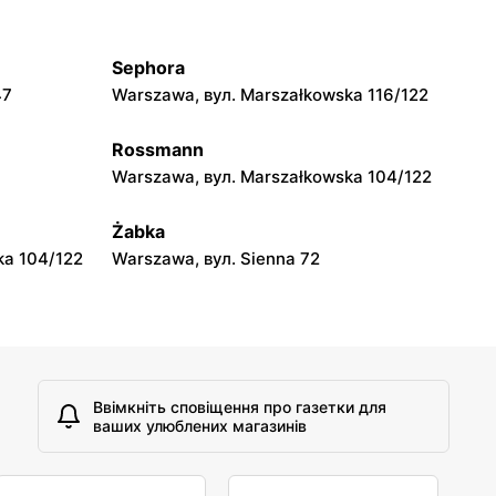
Warszawa, вул. Grójecka 17
Sephora
Rossmann
47
Warszawa, вул. Marszałkowska 116/122
Warszawa, вул. Grójecka 64
Rossmann
Rossmann
Warszawa, вул. Marszałkowska 104/122
Warszawa, вул. Obozowa 16
Żabka
ka 104/122
Warszawa, вул. Sienna 72
Ввімкніть сповіщення про газетки для
ваших улюблених магазинів