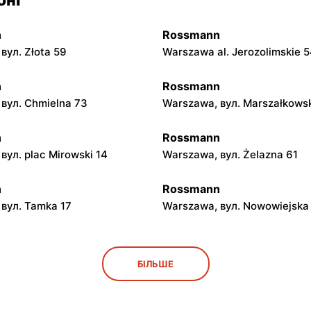
n
Rossmann
вул. Złota 59
Warszawa al. Jerozolimskie 
n
Rossmann
вул. Chmielna 73
Warszawa, вул. Marszałkows
n
Rossmann
вул. plac Mirowski 14
Warszawa, вул. Żelazna 61
n
Rossmann
вул. Tamka 17
Warszawa, вул. Nowowiejska
n
Rossmann
БІЛЬШЕ
вул. Marszałkowska 28
Warszawa, вул. Senatorska 2
n
Rossmann