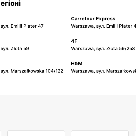
егіоні
вул. Marszałkowska 126/134
Warszawa, вул. Ludna 1 a
Carrefour Express
n
Rossmann
ул. Emilii Plater 47
Warszawa, вул. Emilii Plater 
вул. Wolska 19/25
Warszawa, вул. Stawki 2 a
4F
n
Rossmann
вул. Złota 59
Warszawa, вул. Złota 59/258
вул. Dzika 4
Warszawa, вул. Płocka 17
H&M
вул. Marszałkowska 104/122
Warszawa, вул. Marszałkows