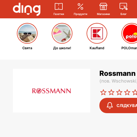
Газетки
Продукти
Магазини
Блог
Свята
До школи!
Kaufland
POLOmar
Rossmann 
(
пов. Wschowski
СЛІДКУВ