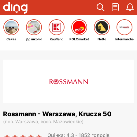
Свята
До школи!
Kaufland
POLOmarket
Netto
Intermarche
Rossmann - Warszawa, Krucza 50
(
пов. Warszawa,
воєв. Mazowieckie
)
Оцінка: 4.3 - 1852 голосів