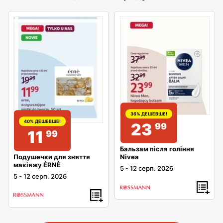
36% ДЕШЕВШЕ!
40% ДЕШЕВШЕ!
23
99
11
99
Бальзам після гоління
Подушечки для зняття
Nivea
макіяжу ÉRNÈ
5
-
12 серп. 2026
5
-
12 серп. 2026