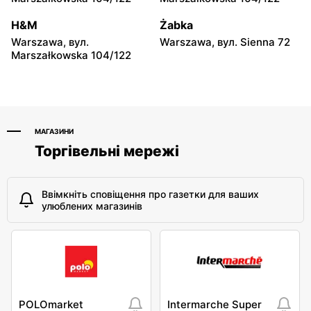
Warszawa, вул. Dzika 4
Warszawa, вул. Płocka 17
H&M
Żabka
Rossmann
Rossmann
Warszawa, вул.
Warszawa, вул. Sienna 72
Warszawa, вул. Obozowa
Warszawa, вул. Grójecka
Marszałkowska 104/122
16
80/102
МАГАЗИНИ
Торгівельні мережі
Ввімкніть сповіщення про газетки для ваших
улюблених магазинів
POLOmarket
Intermarche Super