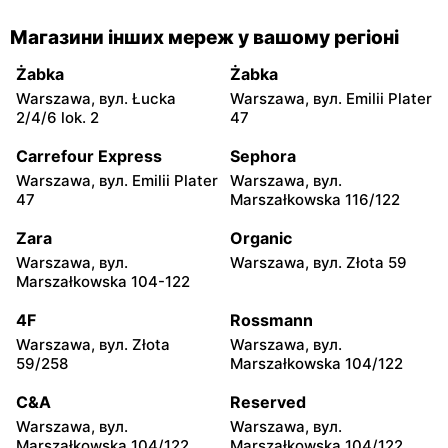
Rossmann
Rossmann
Магазини інших мереж у вашому регіоні
Warszawa, вул. Prosta 68
Warszawa, вул.
Mokotowska 1
Żabka
Żabka
Warszawa, вул. Łucka
Warszawa, вул. Emilii Plater
Rossmann
Rossmann
2/4/6 lok. 2
47
Warszawa, вул.
Warszawa, вул. Ludna 1 a
Marszałkowska 126/134
Carrefour Express
Sephora
Warszawa, вул. Emilii Plater
Warszawa, вул.
Rossmann
Rossmann
47
Marszałkowska 116/122
Warszawa, вул. Grójecka 17
Warszawa, вул.
Świętojerska 16
Zara
Organic
Warszawa, вул.
Warszawa, вул. Złota 59
Rossmann
Rossmann
Marszałkowska 104-122
Warszawa, вул. Wolska
Warszawa, вул. Stawki 2 a
19/25
4F
Rossmann
Warszawa, вул. Złota
Warszawa, вул.
Rossmann
Rossmann
59/258
Marszałkowska 104/122
Warszawa, вул. Grójecka
Warszawa, вул. Puławska
64
17
C&A
Reserved
Warszawa, вул.
Warszawa, вул.
Rossmann
Rossmann
Marszałkowska 104/122
Marszałkowska 104/122