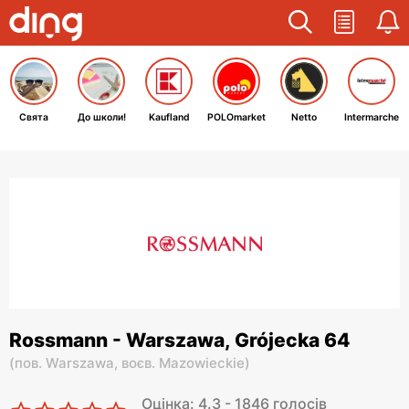
Свята
До школи!
Kaufland
POLOmarket
Netto
Intermarche
Rossmann - Warszawa, Grójecka 64
(
пов. Warszawa,
воєв. Mazowieckie
)
Оцінка: 4.3 - 1846 голосів