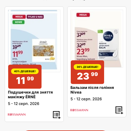
36% ДЕШЕВШЕ!
40% ДЕШЕВШЕ!
23
99
11
99
Бальзам після гоління
Подушечки для зняття
Nivea
макіяжу ÉRNÈ
5
-
12 серп. 2026
5
-
12 серп. 2026