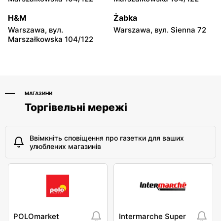
Rossmann
Rossmann
H&M
Żabka
Warszawa, вул. Obozowa
Warszawa, вул. Grójecka
Warszawa, вул.
Warszawa, вул. Sienna 72
16
80/102
Marszałkowska 104/122
МАГАЗИНИ
Торгівельні мережі
Ввімкніть сповіщення про газетки для ваших
улюблених магазинів
POLOmarket
Intermarche Super