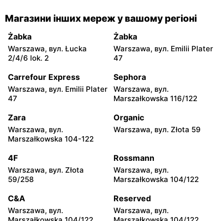
Rossmann
Rossmann
Магазини інших мереж у вашому регіоні
Warszawa, вул. Senatorska
Warszawa, вул. Prosta 68
2
Żabka
Żabka
Warszawa, вул. Łucka
Warszawa, вул. Emilii Plater
Rossmann
Rossmann
2/4/6 lok. 2
47
Warszawa, вул.
Warszawa, вул.
Mokotowska 1
Marszałkowska 126/134
Carrefour Express
Sephora
Warszawa, вул. Emilii Plater
Warszawa, вул.
Rossmann
Rossmann
47
Marszałkowska 116/122
Warszawa, вул. Ludna 1 a
Warszawa, вул. Grójecka 17
Zara
Organic
Rossmann
Rossmann
Warszawa, вул.
Warszawa, вул. Złota 59
Warszawa, вул.
Warszawa, вул. Wolska
Marszałkowska 104-122
Świętojerska 16
19/25
4F
Rossmann
Rossmann
Rossmann
Warszawa, вул. Złota
Warszawa, вул.
Warszawa, вул. Stawki 2 a
Warszawa, вул. Puławska
59/258
Marszałkowska 104/122
17
C&A
Reserved
Rossmann
Rossmann
Warszawa, вул.
Warszawa, вул.
Warszawa, вул. Dzika 4
Warszawa, вул. Płocka 17
Marszałkowska 104/122
Marszałkowska 104/122