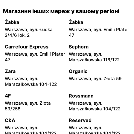
Rossmann
Rossmann
Магазини інших мереж у вашому регіоні
Warszawa, вул. Senatorska
Warszawa, вул. Prosta 68
2
Żabka
Żabka
Warszawa, вул. Łucka
Warszawa, вул. Emilii Plater
Rossmann
Rossmann
2/4/6 lok. 2
47
Warszawa, вул.
Warszawa, вул.
Mokotowska 1
Marszałkowska 126/134
Carrefour Express
Sephora
Warszawa, вул. Emilii Plater
Warszawa, вул.
Rossmann
Rossmann
47
Marszałkowska 116/122
Warszawa, вул. Ludna 1 a
Warszawa, вул. Grójecka 17
Zara
Organic
Rossmann
Rossmann
Warszawa, вул.
Warszawa, вул. Złota 59
Warszawa, вул.
Warszawa, вул. Wolska
Marszałkowska 104-122
Świętojerska 16
19/25
4F
Rossmann
Rossmann
Rossmann
Warszawa, вул. Złota
Warszawa, вул.
Warszawa, вул. Stawki 2 a
Warszawa, вул. Grójecka
59/258
Marszałkowska 104/122
64
C&A
Reserved
Rossmann
Rossmann
Warszawa, вул.
Warszawa, вул.
Warszawa, вул. Puławska
Warszawa, вул. Dzika 4
Marszałkowska 104/122
Marszałkowska 104/122