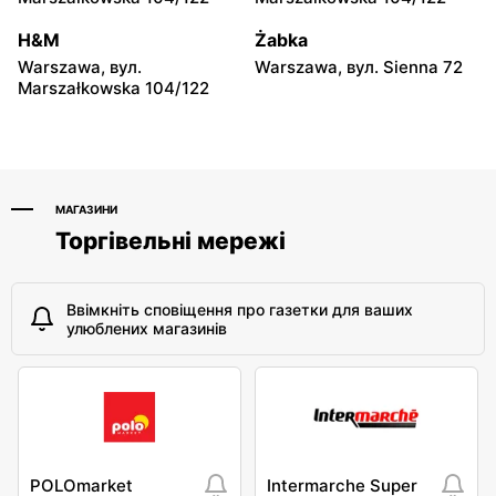
17
H&M
Żabka
Rossmann
Rossmann
Warszawa, вул.
Warszawa, вул. Sienna 72
Warszawa, вул. Płocka 17
Warszawa, вул. Obozowa
Marszałkowska 104/122
16
МАГАЗИНИ
Торгівельні мережі
Ввімкніть сповіщення про газетки для ваших
улюблених магазинів
POLOmarket
Intermarche Super