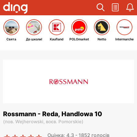
Свята
До школи!
Kaufland
POLOmarket
Netto
Intermarche
Rossmann - Reda, Handlowa 10
(
пов. Wejherowski,
воєв. Pomorskie
)
Оцінка: 4.3 - 1852 голосів