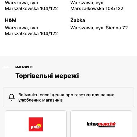
Rossmann
Rossmann
Warszawa, вул.
Warszawa, вул.
Warszawa, вул. Puławska
Warszawa, вул. Dzika 4
Marszałkowska 104/122
Marszałkowska 104/122
17
H&M
Żabka
Rossmann
Rossmann
Warszawa, вул.
Warszawa, вул. Sienna 72
Warszawa, вул. Płocka 17
Warszawa, вул. Obozowa
Marszałkowska 104/122
16
МАГАЗИНИ
Торгівельні мережі
Ввімкніть сповіщення про газетки для ваших
улюблених магазинів