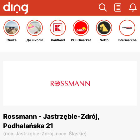
Свята
До школи!
Kaufland
POLOmarket
Netto
Intermarche
Rossmann - Jastrzębie-Zdrój,
Podhalańska 21
(
пов. Jastrzębie-Zdrój,
воєв. Śląskie
)