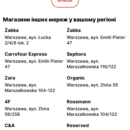
Warszawa, вул. Piękna 16 b
Warszawa, вул.
БІЛЬШЕ
Marszałkowska 28
Rossmann
Rossmann
Магазини інших мереж у вашому регіоні
Warszawa, вул. Senatorska
Warszawa, вул. Prosta 68
2
Żabka
Żabka
Warszawa, вул. Łucka
Warszawa, вул. Emilii Plater
Rossmann
Rossmann
2/4/6 lok. 2
47
Warszawa, вул.
Warszawa, вул.
Mokotowska 1
Marszałkowska 126/134
Carrefour Express
Sephora
Warszawa, вул. Emilii Plater
Warszawa, вул.
Rossmann
Rossmann
47
Marszałkowska 116/122
Warszawa, вул. Ludna 1 a
Warszawa, вул. Grójecka 17
Zara
Organic
Rossmann
Rossmann
Warszawa, вул.
Warszawa, вул. Złota 59
Warszawa, вул.
Warszawa, вул. Wolska
Marszałkowska 104-122
Świętojerska 16
19/25
4F
Rossmann
Rossmann
Rossmann
Warszawa, вул. Złota
Warszawa, вул.
Warszawa, вул. Stawki 2 a
Warszawa, вул. Grójecka
59/258
Marszałkowska 104/122
64
C&A
Reserved