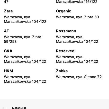
47
Marszałkowska 116/122
Legionowo, вул. Marsz.
Radzymin al. Jana Pawła II
Józefa Piłsudskiego 31C
23
Zara
Organic
Warszawa, вул.
Warszawa, вул. Złota 59
Media Expert
Media Expert
Marszałkowska 104-122
Wołomin, вул. Geodetów 2A
Otwock, вул. Kupiecka 2
4F
Rossmann
Media Expert
Media Expert
Warszawa, вул. Złota
Warszawa, вул.
Otwock, вул. Płk. Ryszarda
Podkowa Leśna, вул.
59/258
Marszałkowska 104/122
Kuklińskiego 1
Gołębia 26
C&A
Reserved
Media Expert
Media Expert
Warszawa, вул.
Warszawa, вул.
Błonie, вул. Powstańców 12
Nowy Dwór Mazowiecki,
Marszałkowska 104/122
Marszałkowska 104/122
вул. Gen. Jerzego
Przemysława Morawicza 4
H&M
Żabka
Warszawa, вул.
Warszawa, вул. Sienna 72
Media Expert
Media Expert
Marszałkowska 104/122
Grodzisk Mazowiecki, вул.
Serock, вул. Warszawska
Jana Matejki 9
66a
МАГАЗИНИ