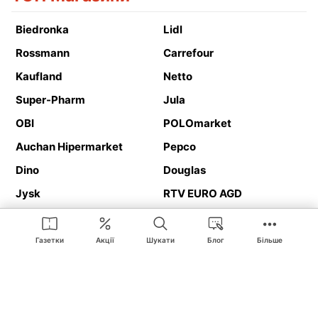
Biedronka
Lidl
Rossmann
Carrefour
Kaufland
Netto
Super-Pharm
Jula
OBI
POLOmarket
Auchan Hipermarket
Pepco
Dino
Douglas
Jysk
RTV EURO AGD
Action
Media Expert
Deichmann
Media Markt
Газетки
Акції
Шукати
Блог
Більше
Ding.pl це веб-сайт, що представляє
рекламні газетки
та
каталоги
магазинів і великих торгових мереж. Завдяки
геолокалізації ви в першу чергу отримуватимете пропозиції від
магазинів, розташованих у безпосередній близькості від вас.