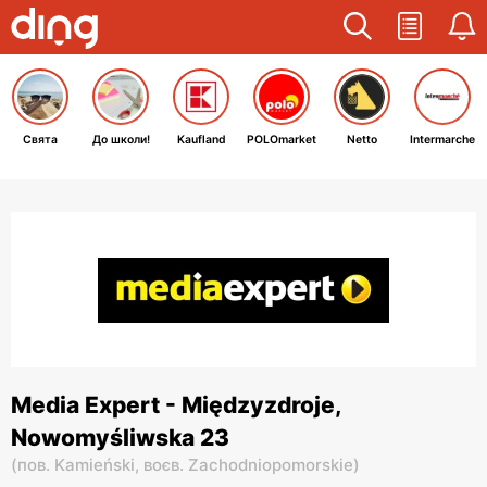
Свята
До школи!
Kaufland
POLOmarket
Netto
Intermarche
Media Expert - Międzyzdroje,
Nowomyśliwska 23
(
пов. Kamieński,
воєв. Zachodniopomorskie
)