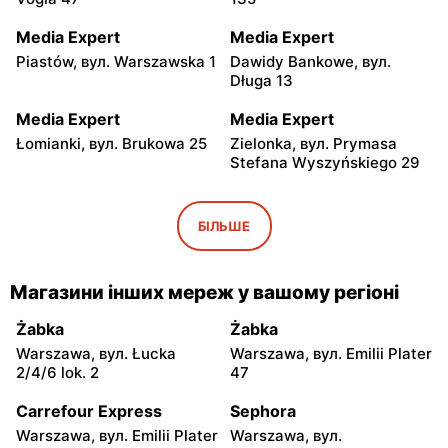
Media Expert
Media Expert
Piastów, вул. Warszawska 1
Dawidy Bankowe, вул.
Długa 13
Media Expert
Media Expert
Łomianki, вул. Brukowa 25
Zielonka, вул. Prymasa
Stefana Wyszyńskiego 29
Media Expert
Media Expert
Janki, вул. Mszczonowska
Ożarów Mazowiecki, вул.
БІЛЬШЕ
3
Poznańska 151b
Media Expert
Media Expert
Магазини інших мереж у вашому регіоні
Marki al. Marsz. Józefa
Piaseczno, вул. Puławska
Piłsudskiego 200
46
Żabka
Żabka
Warszawa, вул. Łucka
Warszawa, вул. Emilii Plater
Media Expert
Media Expert
2/4/6 lok. 2
47
Parzniew, вул. Solidarności
Jabłonna, вул. Edukacyjna
1
2
Carrefour Express
Sephora
Warszawa, вул. Emilii Plater
Warszawa, вул.
Media Expert
Media Expert