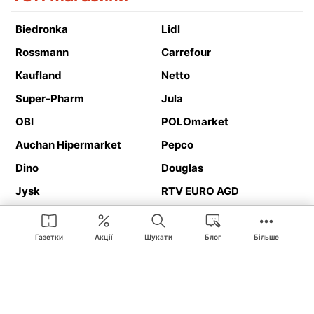
Biedronka
Lidl
Rossmann
Carrefour
Kaufland
Netto
Super-Pharm
Jula
OBI
POLOmarket
Auchan Hipermarket
Pepco
Dino
Douglas
Jysk
RTV EURO AGD
Action
Media Expert
Deichmann
Media Markt
Газетки
Акції
Шукати
Блог
Більше
Ding.pl це веб-сайт, що представляє
рекламні газетки
та
каталоги
магазинів і великих торгових мереж. Завдяки
геолокалізації ви в першу чергу отримуватимете пропозиції від
магазинів, розташованих у безпосередній близькості від вас.