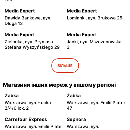
Media Expert
Media Expert
Dawidy Bankowe, вул.
Łomianki, вул. Brukowa 25
Długa 13
Media Expert
Media Expert
Zielonka, вул. Prymasa
Janki, вул. Mszczonowska
Stefana Wyszyńskiego 29
3
Media Expert
Media Expert
Ożarów Mazowiecki, вул.
Marki al. Marsz. Józefa
БІЛЬШЕ
Poznańska 151b
Piłsudskiego 200
Media Expert
Media Expert
Магазини інших мереж у вашому регіоні
Piaseczno, вул. Puławska
Parzniew, вул. Solidarności
46
1
Żabka
Żabka
Warszawa, вул. Łucka
Warszawa, вул. Emilii Plater
Media Expert
Media Expert
2/4/6 lok. 2
47
Jabłonna, вул. Edukacyjna
Legionowo, вул. Marsz.
2
Józefa Piłsudskiego 31C
Carrefour Express
Sephora
Warszawa, вул. Emilii Plater
Warszawa, вул.
Media Expert
Media Expert