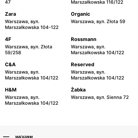
47
Marszałkowska 116/122
Radzymin al. Jana Pawła II
Wołomin, вул. Geodetów 2A
23
Zara
Organic
Warszawa, вул.
Warszawa, вул. Złota 59
Media Expert
Media Expert
Marszałkowska 104-122
Otwock, вул. Kupiecka 2
Otwock, вул. Płk. Ryszarda
Kuklińskiego 1
4F
Rossmann
Warszawa, вул. Złota
Warszawa, вул.
Media Expert
Media Expert
59/258
Marszałkowska 104/122
Podkowa Leśna, вул.
Błonie, вул. Powstańców 12
Gołębia 26
C&A
Reserved
Warszawa, вул.
Warszawa, вул.
Media Expert
Media Expert
Marszałkowska 104/122
Marszałkowska 104/122
Nowy Dwór Mazowiecki,
Grodzisk Mazowiecki, вул.
вул. Gen. Jerzego
Jana Matejki 9
H&M
Żabka
Przemysława Morawicza 4
Warszawa, вул.
Warszawa, вул. Sienna 72
Marszałkowska 104/122
Media Expert
Media Expert
Serock, вул. Warszawska
Stojadła, вул. Warszawska
66a
63a
МАГАЗИНИ