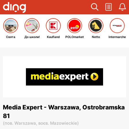
Свята
До школи!
Kaufland
POLOmarket
Netto
Intermarche
Media Expert - Warszawa, Ostrobramska
81
(
пов. Warszawa,
воєв. Mazowieckie
)