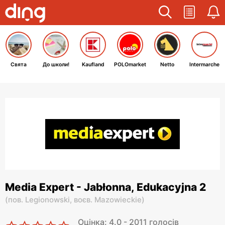
Свята
До школи!
Kaufland
POLOmarket
Netto
Intermarche
Media Expert - Jabłonna, Edukacyjna 2
(
пов. Legionowski,
воєв. Mazowieckie
)
Оцінка: 4.0 - 2011 голосів