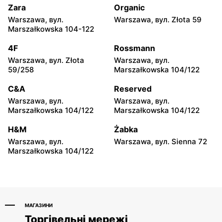
23
Zara
Organic
Warszawa, вул.
Warszawa, вул. Złota 59
Media Expert
Media Expert
Marszałkowska 104-122
Otwock, вул. Kupiecka 2
Otwock, вул. Płk. Ryszarda
Kuklińskiego 1
4F
Rossmann
Warszawa, вул. Złota
Warszawa, вул.
Media Expert
Media Expert
59/258
Marszałkowska 104/122
Podkowa Leśna, вул.
Błonie, вул. Powstańców 12
Gołębia 26
C&A
Reserved
Warszawa, вул.
Warszawa, вул.
Media Expert
Media Expert
Marszałkowska 104/122
Marszałkowska 104/122
Nowy Dwór Mazowiecki,
Grodzisk Mazowiecki, вул.
вул. Gen. Jerzego
Jana Matejki 9
H&M
Żabka
Przemysława Morawicza 4
Warszawa, вул.
Warszawa, вул. Sienna 72
Marszałkowska 104/122
Media Expert
Media Expert
Serock, вул. Warszawska
Stojadła, вул. Warszawska
66a
63a
МАГАЗИНИ
Торгівельні мережі