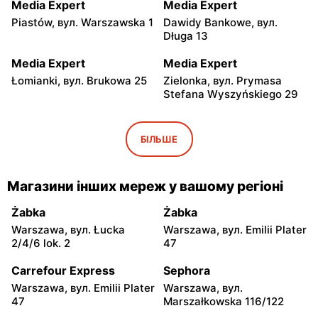
Media Expert
Media Expert
Piastów, вул. Warszawska 1
Dawidy Bankowe, вул.
Długa 13
Media Expert
Media Expert
Łomianki, вул. Brukowa 25
Zielonka, вул. Prymasa
Stefana Wyszyńskiego 29
Media Expert
Media Expert
Janki, вул. Mszczonowska
Ożarów Mazowiecki, вул.
БІЛЬШЕ
3
Poznańska 151b
Media Expert
Media Expert
Магазини інших мереж у вашому регіоні
Marki al. Marsz. Józefa
Piaseczno, вул. Puławska
Piłsudskiego 200
46
Żabka
Żabka
Warszawa, вул. Łucka
Warszawa, вул. Emilii Plater
Media Expert
Media Expert
2/4/6 lok. 2
47
Parzniew, вул. Solidarności
Legionowo, вул. Marsz.
1
Józefa Piłsudskiego 31C
Carrefour Express
Sephora
Warszawa, вул. Emilii Plater
Warszawa, вул.
Media Expert
Media Expert
47
Marszałkowska 116/122
Radzymin al. Jana Pawła II
Wołomin, вул. Geodetów 2A