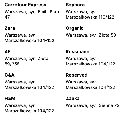
7g
11a
Carrefour Express
Sephora
Warszawa, вул. Emilii Plater
Warszawa, вул.
Dino
Dino
47
Marszałkowska 116/122
Mińsk Mazowiecki, вул.
Chynów, вул. Główna 81
Warszawska 55A
Zara
Organic
Warszawa, вул.
Warszawa, вул. Złota 59
Dino
Dino
Marszałkowska 104-122
Leoncin, вул. Partyzantów
Jaktorów-Kolonia, вул.
22 A
Żyrardowska 2b
4F
Rossmann
Warszawa, вул. Złota
Warszawa, вул.
Dino
Dino
59/258
Marszałkowska 104/122
Królewiec, вул. Królewiec
Tłuszcz, вул. Stylowa 6
100a
C&A
Reserved
Warszawa, вул.
Warszawa, вул.
Dino
Dino
Marszałkowska 104/122
Marszałkowska 104/122
Radziejowice, вул. Do Lasu
Emolinek, вул. Emolinek 18A
1
H&M
Żabka
Warszawa, вул.
Warszawa, вул. Sienna 72
Dino
Dino
Marszałkowska 104/122
Niegów, вул. Handlowa 9
Stara Niedziałka, вул.
Mazowiecka 159