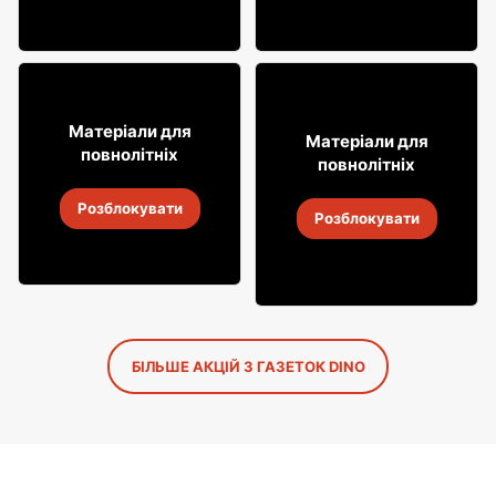
8% ДЕШЕВШЕ!
113
7% ДЕШЕВШЕ!
99
Матеріали для
34
Матеріали для
99
повнолітніх
повнолітніх
Горілка Carpatia
Ароматизована горілка
Розблокувати
Żubrówka
9
-
14 серп. 2026
Розблокувати
9
-
14 серп. 2026
БІЛЬШЕ АКЦІЙ З ГАЗЕТОК DINO