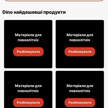
Dino найдешевші продукти
8% ДЕШЕВШЕ!
49
30
99
99
Матеріали для
Матеріали для
повнолітніх
повнолітніх
Віскі Jim Beam
Горілка Wyborowa
Розблокувати
Розблокувати
9
-
14 серп. 2026
9
-
14 серп. 2026
11% ДЕШЕВШЕ!
11% ДЕШЕВШЕ!
44
119
95
99
Матеріали для
Матеріали для
повнолітніх
повнолітніх
Горілка Stumbras
Горілка Belvedere
Розблокувати
Розблокувати
9
-
14 серп. 2026
9
-
14 серп. 2026