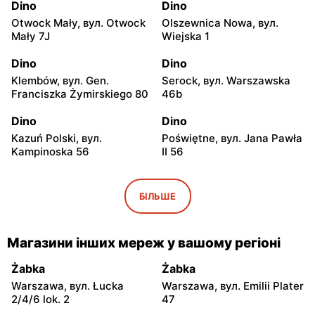
Dino
Dino
Otwock Mały, вул. Otwock
Olszewnica Nowa, вул.
Mały 7J
Wiejska 1
Dino
Dino
Klembów, вул. Gen.
Serock, вул. Warszawska
Franciszka Żymirskiego 80
46b
Dino
Dino
Kazuń Polski, вул.
Poświętne, вул. Jana Pawła
Kampinoska 56
II 56
Dino
Dino
Adamowizna, вул.
Bieniewice, вул. Błońska 52
БІЛЬШЕ
Adamowizna 100
Dino
Dino
Магазини інших мереж у вашому регіоні
Błonie, вул. Nowa Wieś 12c
Pomiechówek, вул.
Warszawska 49
Żabka
Żabka
Warszawa, вул. Łucka
Warszawa, вул. Emilii Plater
Dino
Dino
2/4/6 lok. 2
47
Dąbrówka, вул. Kościelna
Zakroczym, вул. Klasztorna