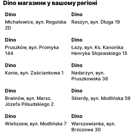
Dino магазини у вашому регіоні
Dino
Dino
Michałowice, вул. Regulska
Raszyn, вул. Długa 19
2D
Dino
Dino
Pruszków, вул. Promyka
Łazy, вул. Ks. Kanonika
144
Henryka Słojewskiego 15
Dino
Dino
Kanie, вул. Zaściankowa 1
Nadarzyn, вул.
Pruszkowska 36
Dino
Dino
Brwinów, вул. Marsz.
Skierdy, вул. Modlińska 59
Józefa Piłsudskiego 2
Dino
Dino
Wieliszew, вул. Modlińska 7
Warszawianka, вул.
Brzozowa 30