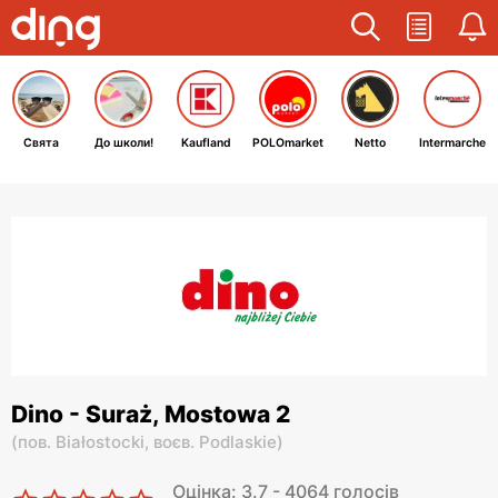
Свята
До школи!
Kaufland
POLOmarket
Netto
Intermarche
Dino - Suraż, Mostowa 2
(
пов. Białostocki,
воєв. Podlaskie
)
Оцінка: 3.7 - 4064 голосів