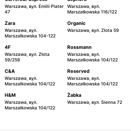
Warszawa, вул. Emilii Plater
Warszawa, вул.
Dino
Dino
47
Marszałkowska 116/122
Mińsk Mazowiecki, вул.
Chynów, вул. Główna 81
Warszawska 55A
Zara
Organic
Warszawa, вул.
Warszawa, вул. Złota 59
Dino
Dino
Marszałkowska 104-122
Leoncin, вул. Partyzantów
Jaktorów-Kolonia, вул.
22 A
Żyrardowska 2b
4F
Rossmann
Warszawa, вул. Złota
Warszawa, вул.
Dino
Dino
59/258
Marszałkowska 104/122
Tłuszcz, вул. Stylowa 6
Radziejowice, вул. Do Lasu
1
C&A
Reserved
Warszawa, вул.
Warszawa, вул.
Dino
Dino
Marszałkowska 104/122
Marszałkowska 104/122
Emolinek, вул. Emolinek 18A
Niegów, вул. Handlowa 9
H&M
Żabka
Dino
Dino
Warszawa, вул.
Warszawa, вул. Sienna 72
Stara Niedziałka, вул.
Teresin, вул. Świętokrzyska
Marszałkowska 104/122
Mazowiecka 159
12