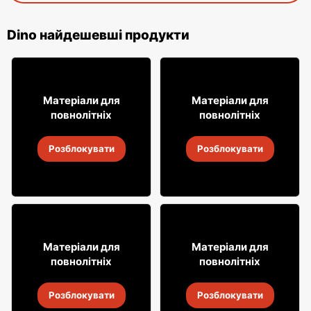
Dino найдешевші продукти
7
23
85
95
Матеріали для
Матеріали для
повнолітніх
повнолітніх
Горілка Żołądkowa
Лікер Biały Bocian
Розблокувати
Розблокувати
30 лип.
-
6 серп. 2026
30 лип.
-
6 серп. 2026
39
8
99
49
Матеріали для
Матеріали для
повнолітніх
повнолітніх
Горілка Żołądkowa
Лікер Lubelska
Розблокувати
Розблокувати
30 лип.
-
6 серп. 2026
30 лип.
-
6 серп. 2026