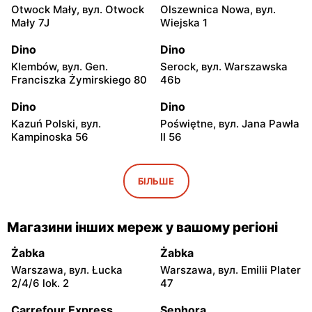
Otwock Mały, вул. Otwock
Olszewnica Nowa, вул.
Mały 7J
Wiejska 1
Dino
Dino
Klembów, вул. Gen.
Serock, вул. Warszawska
Franciszka Żymirskiego 80
46b
Dino
Dino
Kazuń Polski, вул.
Poświętne, вул. Jana Pawła
Kampinoska 56
II 56
Dino
Dino
Adamowizna, вул.
Bieniewice, вул. Błońska 52
БІЛЬШЕ
Adamowizna 100
Dino
Dino
Магазини інших мереж у вашому регіоні
Błonie, вул. Nowa Wieś 12c
Pomiechówek, вул.
Warszawska 49
Żabka
Żabka
Warszawa, вул. Łucka
Warszawa, вул. Emilii Plater
Dino
Dino
2/4/6 lok. 2
47
Dąbrówka, вул. Kościelna
Zakroczym, вул. Klasztorna
7g
11a
Carrefour Express
Sephora