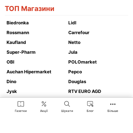
ТОП Магазини
Biedronka
Lidl
Rossmann
Carrefour
Kaufland
Netto
Super-Pharm
Jula
OBI
POLOmarket
Auchan Hipermarket
Pepco
Dino
Douglas
Jysk
RTV EURO AGD
Action
Media Expert
Deichmann
Media Markt
Газетки
Акції
Шукати
Блог
Більше
Ding.pl це веб-сайт, що представляє
рекламні газетки
та