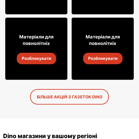
29
35
75
99
Матеріали для
Матеріали для
повнолітніх
повнолітніх
Ром Galeon
Горілка Ogiński
Розблокувати
Розблокувати
30 лип.
-
6 серп. 2026
30 лип.
-
6 серп. 2026
БІЛЬШЕ АКЦІЙ З ГАЗЕТОК DINO
Dino магазини у вашому регіоні