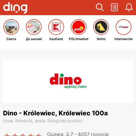
Свята
До школи!
Kaufland
POLOmarket
Netto
Intermarche
Dino - Królewiec, Królewiec 100a
(
пов. Konecki,
воєв. Świętokrzyskie
)
Оцінка: 3.7 - 4057 голосів