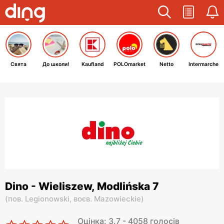
Свята
До школи!
Kaufland
POLOmarket
Netto
Intermarche
Dino - Wieliszew, Modlińska 7
(
пов. Legionowski,
воєв. Mazowieckie
)
Оцінка: 3.7 - 4058 голосів