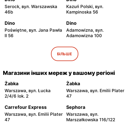
Serock, вул. Warszawska
Kazuń Polski, вул.
46b
Kampinoska 56
Dino
Dino
Poświętne, вул. Jana Pawła
Adamowizna, вул.
II 56
Adamowizna 100
Dino
Dino
Bieniewice, вул. Błońska 52
Błonie, вул. Nowa Wieś 12c
БІЛЬШЕ
Dino
Dino
Pomiechówek, вул.
Dąbrówka, вул. Kościelna
Магазини інших мереж у вашому регіоні
Warszawska 49
7g
Żabka
Żabka
Dino
Dino
Warszawa, вул. Łucka
Warszawa, вул. Emilii Plater
Zakroczym, вул. Klasztorna
Mińsk Mazowiecki, вул.
2/4/6 lok. 2
47
11a
Warszawska 55A
Carrefour Express
Sephora
Dino
Dino
Warszawa, вул. Emilii Plater
Warszawa, вул.
Chynów, вул. Główna 81
Leoncin, вул. Partyzantów
47
Marszałkowska 116/122
22 A