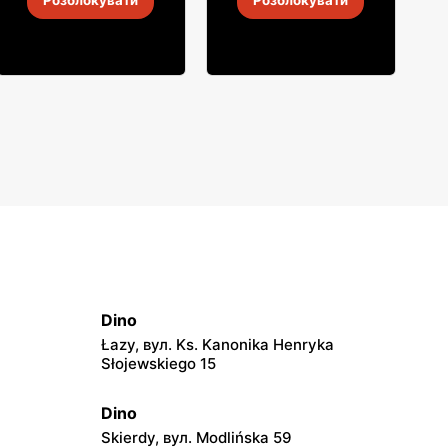
Розблокувати
Розблокувати
30 лип.
-
6 серп. 2026
30 лип.
-
6 серп. 2026
Dino
Łazy, вул. Ks. Kanonika Henryka
Słojewskiego 15
Dino
Skierdy, вул. Modlińska 59