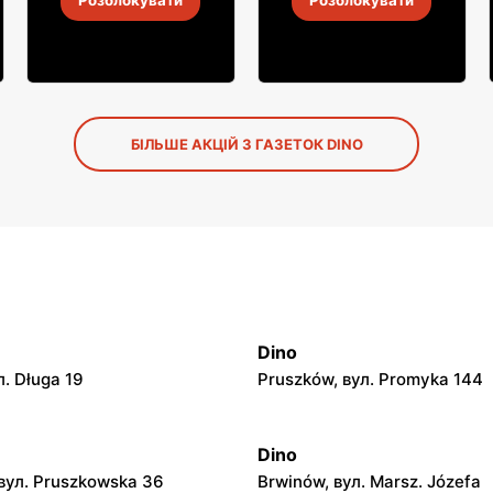
Розблокувати
Розблокувати
30 лип.
-
6 серп. 2026
30 лип.
-
6 серп. 2026
БІЛЬШЕ АКЦІЙ З ГАЗЕТОК DINO
Dino
л. Długa 19
Pruszków, вул. Promyka 144
Dino
вул. Pruszkowska 36
Brwinów, вул. Marsz. Józefa