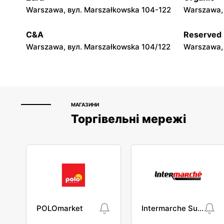
Dino
Dino
Warszawa, вул. Marszałkowska 104-122
Warszawa, 
Radziejowice, вул. Do Lasu 1
Emolinek, 
C&A
Reserved
Warszawa, вул. Marszałkowska 104/122
Warszawa, 
МАГАЗИНИ
Торгівельні мережі
POLOmarket
Intermarche Super