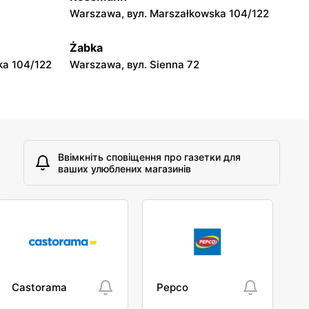
Dino
Warszawa, вул. Marszałkowska 104/122
Stara Niedziałka, вул. Mazowiecka 159
Żabka
ka 104/122
Warszawa, вул. Sienna 72
Ввімкніть сповіщення про газетки для
ваших улюблених магазинів
Castorama
Pepco