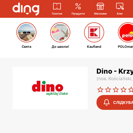
Газетки
Продукти
Магазини
Блог
Свята
До школи!
Kaufland
POLOmar
Dino - Krz
(
пов. Kościański
СЛІДКУВ