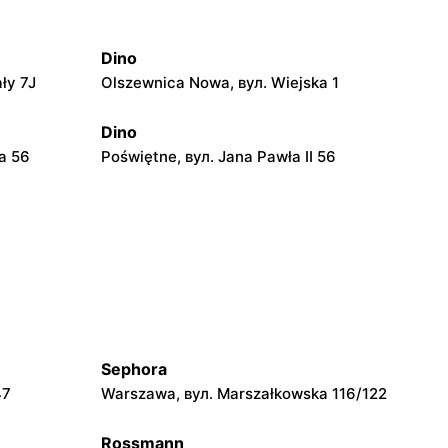
Dino
ły 7J
Olszewnica Nowa, вул. Wiejska 1
Dino
a 56
Poświętne, вул. Jana Pawła II 56
Dino
Pomiechówek, вул. Warszawska 49
Dino
szawska
Chynów, вул. Główna 81
Sephora
Dino
47
Warszawa, вул. Marszałkowska 116/122
0a
Tłuszcz, вул. Stylowa 6
Rossmann