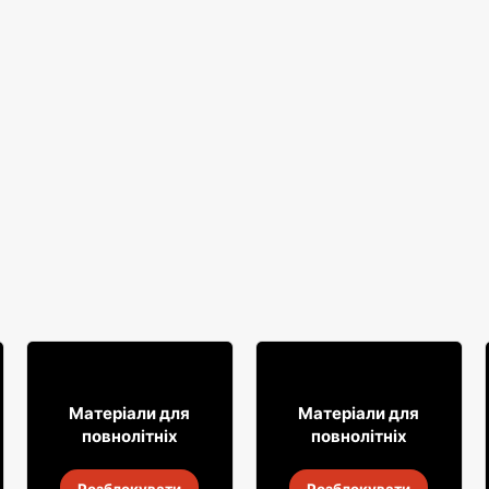
39
8
99
49
Матеріали для
Матеріали для
повнолітніх
повнолітніх
Горілка Żołądkowa
Лікер Lubelska