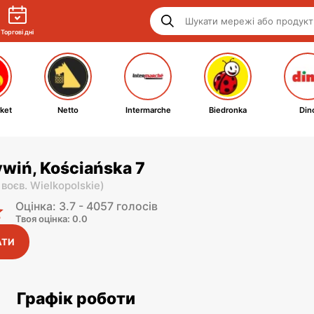
Торгові дні
ket
Netto
Intermarche
Biedronka
Din
ywiń, Kościańska 7
,
воєв. Wielkopolskie
)
Оцінка: 3.7 - 4057 голосів
Твоя оцінка: 0.0
АТИ
Графік роботи