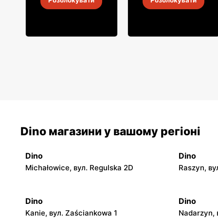
Розблокувати
Розблокувати
30 лип.
-
6 серп. 2026
30 лип.
-
6 серп. 2026
Dino магазини у вашому регіоні
Dino
Dino
Michałowice, вул. Regulska 2D
Raszyn, ву
Dino
Dino
Kanie, вул. Zaściankowa 1
Nadarzyn, 