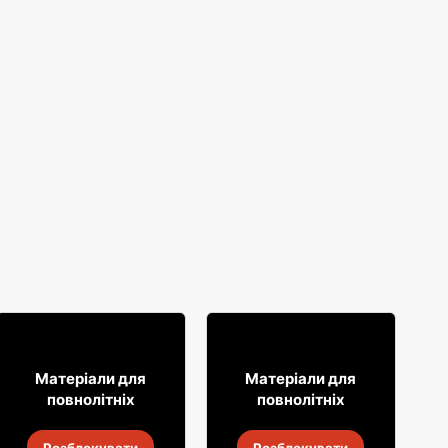
29
35
75
99
Матеріали для
Матеріали для
повнолітніх
повнолітніх
Ром Galeon
Горілка Ogiński