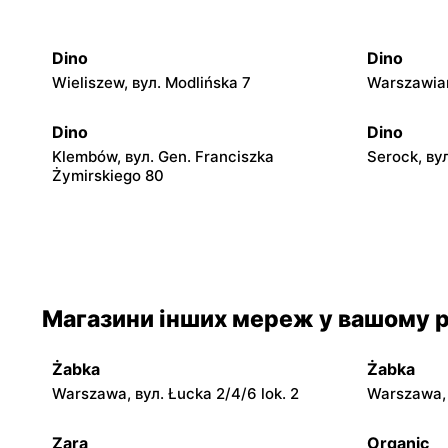
Dino
Dino
Wieliszew, вул. Modlińska 7
Warszawian
Dino
Dino
Klembów, вул. Gen. Franciszka
Serock, ву
Żymirskiego 80
Dino
Dino
Adamowizna, вул. Adamowizna 100
Bieniewice
Dino
Dino
Магазини інших мереж у вашому р
Dąbrówka, вул. Kościelna 7g
Zakroczym,
Żabka
Żabka
Dino
Dino
Warszawa, вул. Łucka 2/4/6 lok. 2
Warszawa, в
Leoncin, вул. Partyzantów 22 A
Jaktorów-K
Zara
Organic