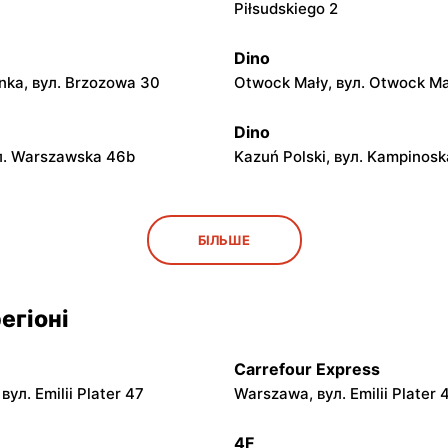
Piłsudskiego 2
Dino
ka, вул. Brzozowa 30
Otwock Mały, вул. Otwock Ma
Dino
л. Warszawska 46b
Kazuń Polski, вул. Kampinosk
Dino
БІЛЬШЕ
, вул. Błońska 52
Błonie, вул. Nowa Wieś 12c
Dino
егіоні
 вул. Klasztorna 11a
Mińsk Mazowiecki, вул. War
55A
Carrefour Express
Dino
ул. Emilii Plater 47
Warszawa, вул. Emilii Plater 
olonia, вул. Żyrardowska 2b
Królewiec, вул. Królewiec 10
4F