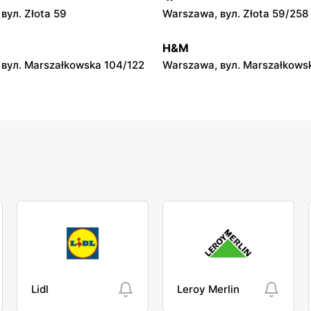
Dino
вул. Złota 59
Warszawa, вул. Złota 59/258
вул. Emolinek 18A
Niegów, вул. Handlowa 9
H&M
вул. Marszałkowska 104/122
Warszawa, вул. Marszałkows
Lidl
Leroy Merlin