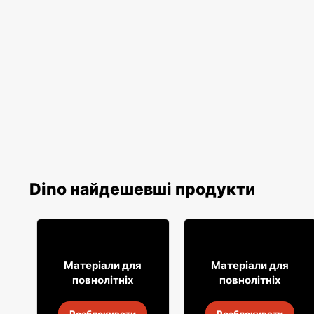
Dino найдешевші продукти
7
23
85
95
Матеріали для
Матеріали для
повнолітніх
повнолітніх
Горілка Żołądkowa
Лікер Biały Bocian