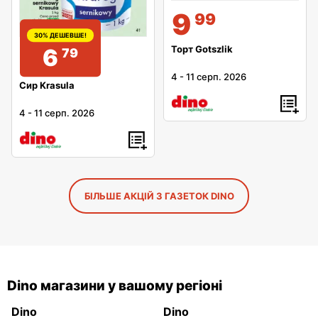
9
99
30% ДЕШЕВШЕ!
Торт Gotszlik
6
79
4
-
11 серп. 2026
Сир Krasula
4
-
11 серп. 2026
БІЛЬШЕ АКЦІЙ З ГАЗЕТОК DINO
Dino магазини у вашому регіоні
Dino
Dino