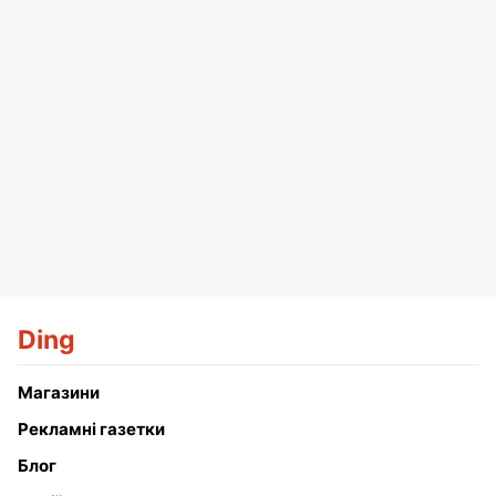
Ding
Магазини
Рекламні газетки
Блог