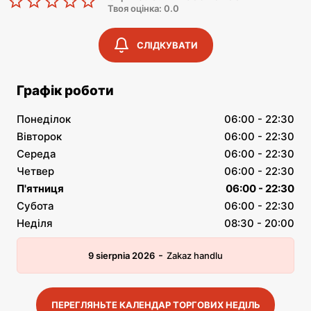
Твоя оцінка: 0.0
СЛІДКУВАТИ
Графік роботи
Понеділок
06:00 - 22:30
Вівторок
06:00 - 22:30
Середа
06:00 - 22:30
Четвер
06:00 - 22:30
П'ятниця
06:00 - 22:30
Субота
06:00 - 22:30
Неділя
08:30 - 20:00
-
9 sierpnia 2026
Zakaz handlu
ПЕРЕГЛЯНЬТЕ КАЛЕНДАР ТОРГОВИХ НЕДІЛЬ