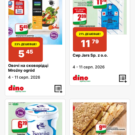
21% ДЕШЕВШЕ!
11
79
23% ДЕШЕВШЕ!
5
45
Сир Jars Sp. z o.o.
Овочі на сковорідці
4
-
11 серп. 2026
Mroźny ogród
4
-
11 серп. 2026