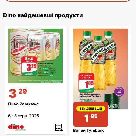
Dino найдешевші продукти
3
29
Пиво Zamkowe
33% ДЕШЕВШЕ!
1
85
6
-
8 серп. 2026
Випий Tymbark