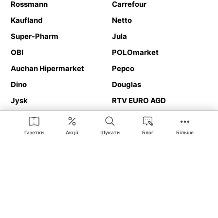
Rossmann
Carrefour
Kaufland
Netto
Super-Pharm
Jula
OBI
POLOmarket
Auchan Hipermarket
Pepco
Dino
Douglas
Jysk
RTV EURO AGD
Action
Media Expert
Deichmann
Media Markt
Газетки
Акції
Шукати
Блог
Більше
Ding.pl це веб-сайт, що представляє
рекламні газетки
та
каталоги
магазинів і великих торгових мереж. Завдяки
геолокалізації ви в першу чергу отримуватимете пропозиції від
магазинів, розташованих у безпосередній близькості від вас.
Крім того, на сайті ви знайдете адреси магазинів, тож зможете
легко знайти свій улюблений магазин під час подорожі.
На нашому сайті ви знайдете найкращі
акції
і
пропозиції
з