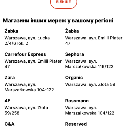
Adamowizna, вул.
Bieniewice, вул. Błońska 52
БІЛЬШЕ
Adamowizna 100
Dino
Dino
Магазини інших мереж у вашому регіоні
Błonie, вул. Nowa Wieś 12c
Pomiechówek, вул.
Warszawska 49
Żabka
Żabka
Warszawa, вул. Łucka
Warszawa, вул. Emilii Plater
Dino
Dino
2/4/6 lok. 2
47
Dąbrówka, вул. Kościelna
Zakroczym, вул. Klasztorna
7g
11a
Carrefour Express
Sephora
Warszawa, вул. Emilii Plater
Warszawa, вул.
Dino
Dino
47
Marszałkowska 116/122
Mińsk Mazowiecki, вул.
Chynów, вул. Główna 81
Warszawska 55A
Zara
Organic
Warszawa, вул.
Warszawa, вул. Złota 59
Dino
Dino
Marszałkowska 104-122
Leoncin, вул. Partyzantów
Jaktorów-Kolonia, вул.
22 A
Żyrardowska 2b
4F
Rossmann
Warszawa, вул. Złota
Warszawa, вул.
Dino
Dino
59/258
Marszałkowska 104/122
Królewiec, вул. Królewiec
Tłuszcz, вул. Stylowa 6
100a
C&A
Reserved