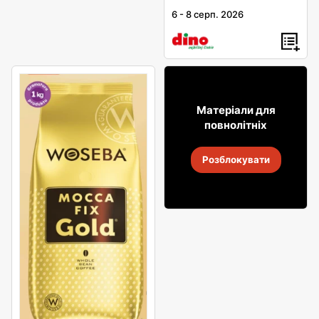
6
-
8 серп. 2026
9% ДЕШЕВШЕ!
79
99
Матеріали для
повнолітніх
Віскі Dunwell Park
Розблокувати
6
-
8 серп. 2026