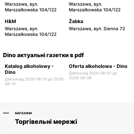
Warszawa, вул.
Warszawa, вул.
Dino
Dino
Marszałkowska 104/122
Marszałkowska 104/122
Radziejowice, вул. Do Lasu
Emolinek, вул. Emolinek 18A
1
H&M
Żabka
Warszawa, вул.
Warszawa, вул. Sienna 72
Dino
Dino
Marszałkowska 104/122
Niegów, вул. Handlowa 9
Stara Niedziałka, вул.
Mazowiecka 159
Dino актуальні газетки в pdf
Katalog alkoholowy -
Oferta alkoholowa - Dino
Dino
Дійсна від 2026-08-07 до
2026-08-08
Дійсна від 2026-08-10 до 2026-
08-14
МАГАЗИНИ
Торгівельні мережі