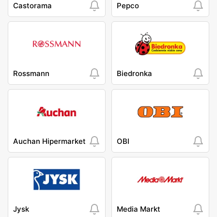
Castorama
Pepco
Rossmann
Biedronka
Auchan Hipermarket
OBI
Jysk
Media Markt