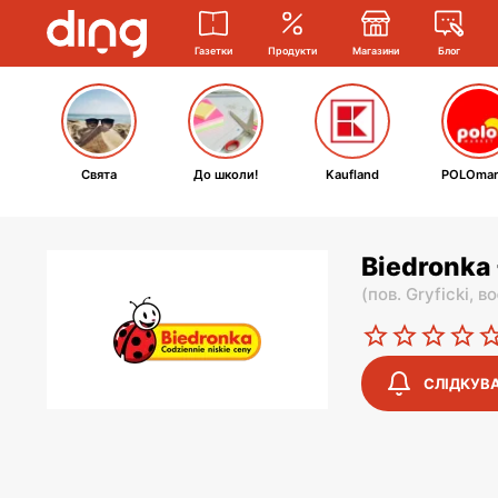
Газетки
Продукти
Магазини
Блог
Свята
До школи!
Kaufland
POLOmar
Biedronka 
(
пов. Gryficki,
во
СЛІДКУВ