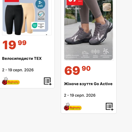
19
99
Велосипедисти TEX
69
90
2
-
19 серп. 2026
Жіноче взуття Go Active
2
-
19 серп. 2026