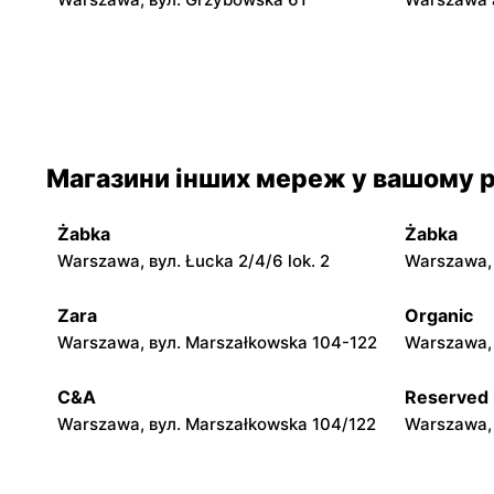
Biedronka
Biedronka
Warszawa, вул. Ogrodowa 58
Warszawa a
Магазини інших мереж у вашому р
Biedronka
Biedronka
Warszawa, вул. Solec 24
Warszawa, 
Niemcewic
Żabka
Żabka
Warszawa, вул. Łucka 2/4/6 lok. 2
Warszawa, в
Biedronka
Biedronka
Warszawa, вул. Leszno 15
Warszawa, 
Zara
Organic
Warszawa, вул. Marszałkowska 104-122
Warszawa, 
Biedronka
Biedronka
Warszawa, вул. Obozowa 16
Warszawa, 
C&A
Reserved
Warszawa, вул. Marszałkowska 104/122
Warszawa, 