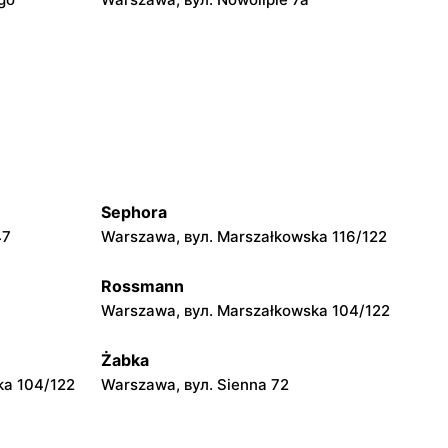
Biedronka
Warszawa, вул. Juliana Ursyna
Niemcewicza 8
Biedronka
 6
Warszawa, вул. Górnośląska 6
Sephora
47
Warszawa, вул. Marszałkowska 116/122
Biedronka
b
Warszawa, вул. Dzika 4
Rossmann
Warszawa, вул. Marszałkowska 104/122
Biedronka
1
Warszawa, вул. plac Gen. Józefa Hallera
Żabka
6
ka 104/122
Warszawa, вул. Sienna 72