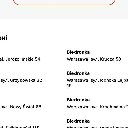
оні
Biedronka
l. Jerozolimskie 54
Warszawa, вул. Krucza 50
Biedronka
 вул. Grzybowska 32
Warszawa, вул. Icchoka Lejb
19
Biedronka
вул. Nowy Świat 68
Warszawa, вул. Krochmalna 
Biedronka
l. Solidarności 115
Warszawa, вул. rondo Ignace