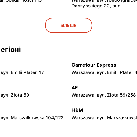
Daszyńskiego 2C, bud.
Biedronka
БІЛЬШЕ
l. Solidarności 86 88
Warszawa, вул. Dobra 42
егіоні
Biedronka
вул. Juliana Ursyna
Warszawa, вул. Bonifraterska
za 26
Carrefour Express
ул. Emilii Plater 47
Warszawa, вул. Emilii Plater 
Biedronka
вул. Stanisława Dubois 5A
Warszawa, вул. Puławska 111
4F
вул. Złota 59
Warszawa, вул. Złota 59/258
Biedronka
вул. Targowa 24
Warszawa, вул. Sokołowska 1
H&M
вул. Marszałkowska 104/122
Warszawa, вул. Marszałkows