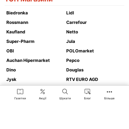
Biedronka
Lidl
Rossmann
Carrefour
Kaufland
Netto
Super-Pharm
Jula
OBI
POLOmarket
Auchan Hipermarket
Pepco
Dino
Douglas
Jysk
RTV EURO AGD
Action
Media Expert
Deichmann
Media Markt
Газетки
Акції
Шукати
Блог
Більше
Ding.pl це веб-сайт, що представляє
рекламні газетки
та
каталоги
магазинів і великих торгових мереж. Завдяки
геолокалізації ви в першу чергу отримуватимете пропозиції від