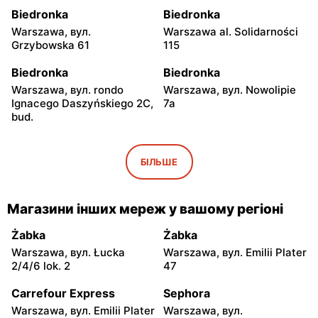
Biedronka
Biedronka
Warszawa, вул.
Warszawa al. Solidarności
Grzybowska 61
115
Biedronka
Biedronka
Warszawa, вул. rondo
Warszawa, вул. Nowolipie
Ignacego Daszyńskiego 2C,
7a
bud.
Biedronka
Biedronka
Warszawa al. Solidarności
Warszawa, вул. Dobra 42
БІЛЬШЕ
86 88
Biedronka
Biedronka
Магазини інших мереж у вашому регіоні
Warszawa, вул. Juliana
Warszawa, вул. Solec 24
Ursyna Niemcewicza 8
Żabka
Żabka
Warszawa, вул. Łucka
Warszawa, вул. Emilii Plater
Biedronka
Biedronka
2/4/6 lok. 2
47
Warszawa, вул. Juliana
Warszawa, вул.
Ursyna Niemcewicza 26
Bonifraterska 6
Carrefour Express
Sephora
Warszawa, вул. Emilii Plater
Warszawa, вул.