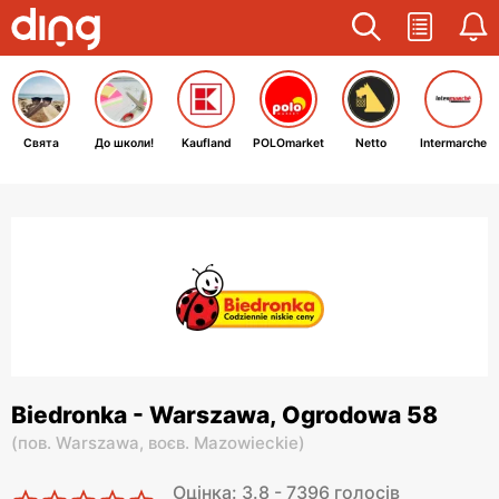
Свята
До школи!
Kaufland
POLOmarket
Netto
Intermarche
Biedronka - Warszawa, Ogrodowa 58
(
пов. Warszawa,
воєв. Mazowieckie
)
Оцінка: 3.8 - 7396 голосів