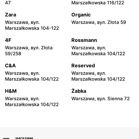
Biedronka
Biedronka
47
Marszałkowska 116/122
Warszawa, вул.
Warszawa, вул. Leszno 15
Górnośląska 6
Zara
Organic
Warszawa, вул.
Warszawa, вул. Złota 59
Biedronka
Biedronka
Marszałkowska 104-122
Warszawa, вул. Stanisława
Warszawa, вул. Puławska
Dubois 5A
111b
4F
Rossmann
Warszawa, вул. Złota
Warszawa, вул.
Biedronka
Biedronka
59/258
Marszałkowska 104/122
Warszawa, вул. Dzika 4
Warszawa, вул. Obozowa
16
C&A
Reserved
Warszawa, вул.
Warszawa, вул.
Biedronka
Biedronka
Marszałkowska 104/122
Marszałkowska 104/122
Warszawa, вул. Targowa 24
Warszawa, вул. Sokołowska
11
H&M
Żabka
Warszawa, вул.
Warszawa, вул. Sienna 72
Biedronka
Biedronka
Marszałkowska 104/122
Warszawa, вул. plac Gen.
Warszawa, вул. Ludwika
Józefa Hallera 6
Rydygiera 7
МАГАЗИНИ