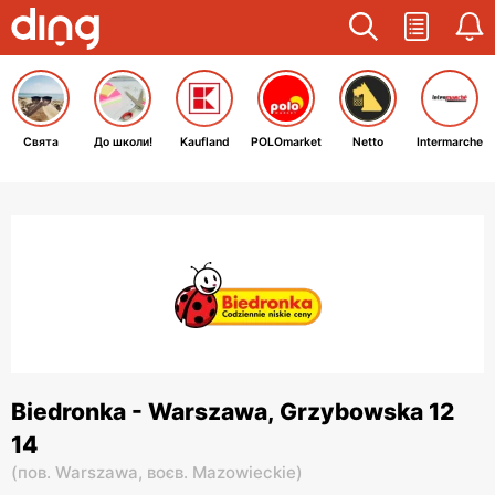
Свята
До школи!
Kaufland
POLOmarket
Netto
Intermarche
Biedronka - Warszawa, Grzybowska 12
14
(
пов. Warszawa,
воєв. Mazowieckie
)