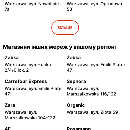
Warszawa, вул. Nowolipie
Warszawa, вул. Ogrodowa
7a
58
Biedronka
Biedronka
Warszawa al. Solidarności
Warszawa, вул. Dobra 42
БІЛЬШЕ
86 88
Biedronka
Biedronka
Магазини інших мереж у вашому регіоні
Warszawa, вул. Juliana
Warszawa, вул. Solec 24
Ursyna Niemcewicza 8
Żabka
Żabka
Warszawa, вул. Łucka
Warszawa, вул. Emilii Plater
Biedronka
Biedronka
2/4/6 lok. 2
47
Warszawa, вул. Juliana
Warszawa, вул.
Ursyna Niemcewicza 26
Bonifraterska 6
Carrefour Express
Sephora
Warszawa, вул. Emilii Plater
Warszawa, вул.
Biedronka
Biedronka
47
Marszałkowska 116/122
Warszawa, вул.
Warszawa, вул. Leszno 15
Górnośląska 6
Zara
Organic
Warszawa, вул.
Warszawa, вул. Złota 59
Biedronka
Biedronka
Marszałkowska 104-122
Warszawa, вул. Stanisława
Warszawa, вул. Puławska
Dubois 5A
111b
4F
Rossmann