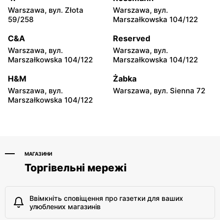
Warszawa, вул. Złota
Warszawa, вул.
Biedronka
Biedronka
59/258
Marszałkowska 104/122
Warszawa, вул. Dzika 4
Warszawa, вул. Obozowa
16
C&A
Reserved
Warszawa, вул.
Warszawa, вул.
Biedronka
Biedronka
Marszałkowska 104/122
Marszałkowska 104/122
Warszawa, вул. Targowa 24
Warszawa, вул. Sokołowska
11
H&M
Żabka
Warszawa, вул.
Warszawa, вул. Sienna 72
Biedronka
Biedronka
Marszałkowska 104/122
Warszawa, вул. plac Gen.
Warszawa, вул. Ludwika
Józefa Hallera 6
Rydygiera 7
МАГАЗИНИ
Торгівельні мережі
Ввімкніть сповіщення про газетки для ваших
улюблених магазинів