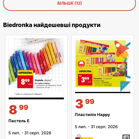
БІЛЬШЕ (12)
Biedronka найдешевші продукти
3
99
8
99
Пластилін Happy
Пастель E
5 лип.
-
31 серп. 2026
5 лип.
-
31 серп. 2026