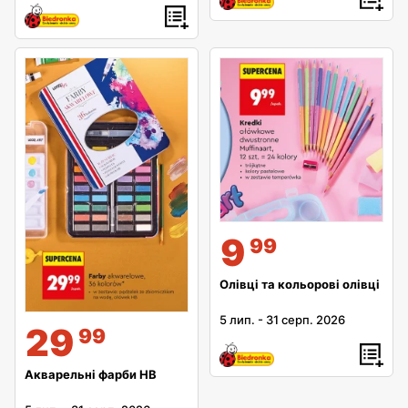
9
99
Олівці та кольорові олівці
5 лип.
-
31 серп. 2026
29
99
Акварельні фарби HB