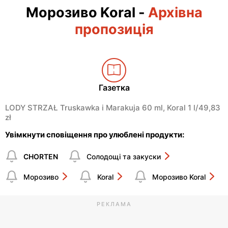
Морозиво Koral
-
Архівна
пропозиція
Газетка
LODY STRZAŁ Truskawka i Marakuja 60 ml, Koral 1 l/49,83
zł
Увімкнути сповіщення про улюблені продукти:
CHORTEN
Солодощі та закуски
Морозиво
Koral
Морозиво Koral
РЕКЛАМА