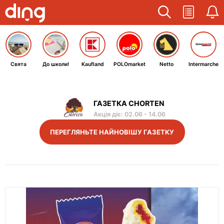
Свята
До школи!
Kaufland
POLOmarket
Netto
Intermarche
ГАЗЕТКА CHORTEN
Акція діє
:
02.06
-
14.06
ПЕРЕГЛЯНЬТЕ НАЙНОВІШУ ГАЗЕТКУ