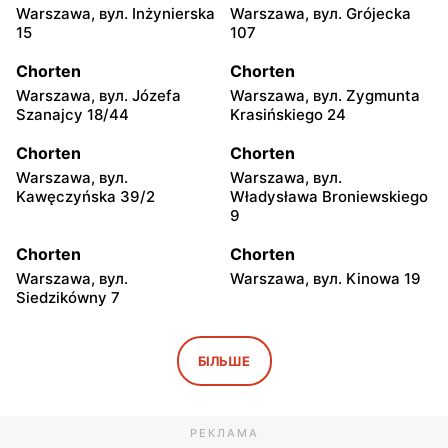
Warszawa, вул. Inżynierska
Warszawa, вул. Grójecka
15
107
Chorten
Chorten
Warszawa, вул. Józefa
Warszawa, вул. Zygmunta
Szanajcy 18/44
Krasińskiego 24
Chorten
Chorten
Warszawa, вул.
Warszawa, вул.
Kawęczyńska 39/2
Władysława Broniewskiego
9
Chorten
Chorten
Warszawa, вул.
Warszawa, вул. Kinowa 19
Siedzikówny 7
Chorten
Chorten
Warszawa, вул. Jana
Warszawa al. Stanów
БІЛЬШЕ
Olbrachta 34
Zjednoczonych 32/U1
Chorten
Chorten
РЕКЛАМА
Warszawa, вул. Franciszka
Warszawa, вул.