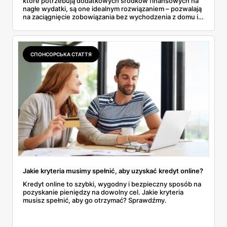
które potrzebują dodatkowych środków finansowych na
nagłe wydatki, są one idealnym rozwiązaniem – pozwalają
na zaciągnięcie zobowiązania bez wychodzenia z domu i z
minimalnymi formalnościami. Proces ten może wydawać
się skomplikowany, szczególnie dla osób, które korzystają
z tej formy finansowania po raz pierwszy. Dowiedz się, jak
działa pożyczka online oraz jak wziąć pożyczkę przez
СПОНСОРСЬКА СТАТТЯ
Internet.
Jakie kryteria musimy spełnić, aby uzyskać kredyt online?
Kredyt online to szybki, wygodny i bezpieczny sposób na
pozyskanie pieniędzy na dowolny cel. Jakie kryteria
musisz spełnić, aby go otrzymać? Sprawdźmy.