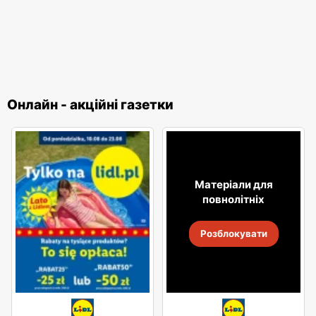
Онлайн - акційні газетки
Матеріали для
повнолітніх
Розблокувати