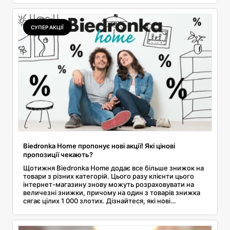
СУПЕР АКЦІЇ
Biedronka Home пропонує нові акції! Які цінові
пропозиції чекають?
Щотижня Biedronka Home додає все більше знижок на
товари з різних категорій. Цього разу клієнти цього
інтернет-магазину знову можуть розраховувати на
величезні знижки, причому на один з товарів знижка
сягає цілих 1 000 злотих. Дізнайтеся, які нові
пропозиції з'явилися в Biedronka Home і скільки ви
заощадите на різних товарах.