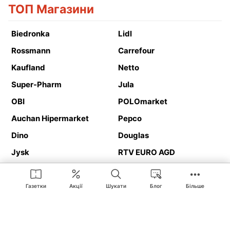
ТОП Магазини
Biedronka
Lidl
Rossmann
Carrefour
Kaufland
Netto
Super-Pharm
Jula
OBI
POLOmarket
Auchan Hipermarket
Pepco
Dino
Douglas
Jysk
RTV EURO AGD
Action
Media Expert
Deichmann
Media Markt
Газетки
Акції
Шукати
Блог
Більше
Ding.pl це веб-сайт, що представляє
рекламні газетки
та
каталоги
магазинів і великих торгових мереж. Завдяки