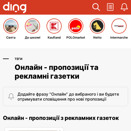
Свята
До школи!
Kaufland
POLOmarket
Netto
Intermarche
ТЕГИ
Онлайн - пропозиції та
рекламні газетки
Додайте фразу "Онлайн" до вибраного і ви будете
отримувати сповіщення про нові пропозиції
Онлайн - пропозиції з рекламних газеток