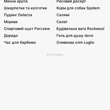
Манна крупа
Рисовий десерт
Шкарпетки та колготки
Корм для собак Społem
Пудинг Delecta
Салямі
Морква
Салат
Спиртовий оцет Parczew
Будівельна вата Rockwool
Дорадо
Гель для душу dove
Час для барбекю
Оливкова олія Luglio
РЕКЛАМА