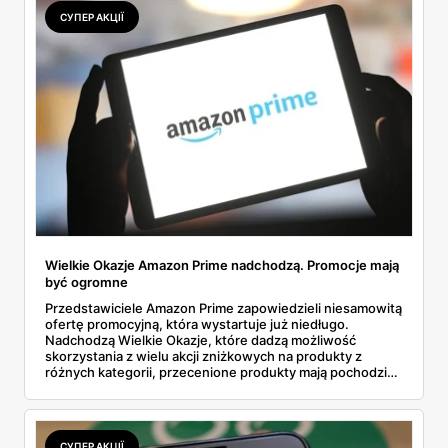
СУПЕР АКЦІЇ
Wielkie Okazje Amazon Prime nadchodzą. Promocje mają
być ogromne
Przedstawiciele Amazon Prime zapowiedzieli niesamowitą
ofertę promocyjną, która wystartuje już niedługo.
Nadchodzą Wielkie Okazje, które dadzą możliwość
skorzystania z wielu akcji zniżkowych na produkty z
różnych kategorii, przecenione produkty mają pochodzić
od bardzo znanych i cenionych marek. Kiedy start
rabatów? Co kupisz taniej? Dowiedz się wszystkich
szczegółów.
СУПЕР АКЦІЇ