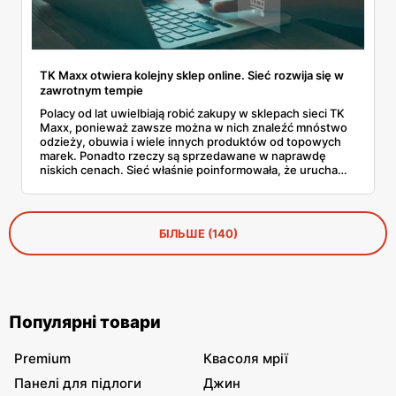
TK Maxx otwiera kolejny sklep online. Sieć rozwija się w
zawrotnym tempie
Polacy od lat uwielbiają robić zakupy w sklepach sieci TK
Maxx, ponieważ zawsze można w nich znaleźć mnóstwo
odzieży, obuwia i wiele innych produktów od topowych
marek. Ponadto rzeczy są sprzedawane w naprawdę
niskich cenach. Sieć właśnie poinformowała, że uruchamia
swój kolejny sklep internetowy. Dowiedz się więcej.
БІЛЬШЕ (140)
Популярні товари
Premium
Квасоля мрії
Панелі для підлоги
Джин