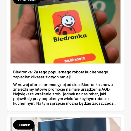
Biedronka: Za tego popularnego robota kuchennego
zapłacisz kilkaset złotych mniej!
W nowej ofercie promocyjnej od sieci Biedronka znowu
znaleźliśmy hitowe promocje na małe urządzenia AGD.
Największe wrażenie zrobił jednak na nas rabat, jaki
pojawił się przy popularnym wielofunkcyjnym robocie
kuchennym. Na tym sprzęcie można będzie zaoszczędzić
nawet kilkaset złotych. O jakie konkretnie urządzenie
chodzi? Jak duża jest to okazja cenowa? Przeczytaj nasz
artykuł i dowiedz się.
НОВИНИ