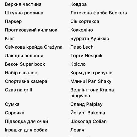
Верхня частина
Ковдра
Штучна рослина
Латексна фарба Beckers
Паркер
Сік хортекса
Протиковзкий килимок
Кокколіно
Kier
Буррата Ауріккіо
Свічкова крейда Grażyna
Пиво Lech
Лак для волосся
Торти Nesquik
Бекон Super bock
Крісло
Набір вішалок
Корм для гризунів
Спортивна камера
Млинці Pan Shaky
Czas na grill
Веллінгтони Kraina
pingwina
Сумка
Слайд Palplay
Сорочка
Йогурт Bakoma
Підводка для очей
Шоколад Colian
Іграшки для собак
Лович