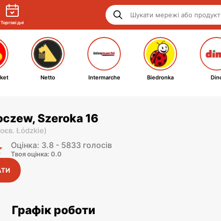
Торгові дні
ket
Netto
Intermarche
Biedronka
Din
oczew, Szeroka 16
оєв. Łódzkie
)
Оцінка: 3.8 - 5833 голосів
Твоя оцінка: 0.0
АТИ
Графік роботи