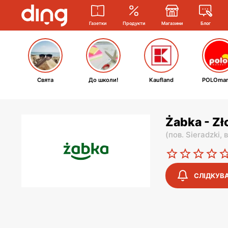
Газетки
Продукти
Магазини
Блог
Свята
До школи!
Kaufland
POLOmar
Żabka - Zł
(
пов. Sieradzki,
в
СЛІДКУВ