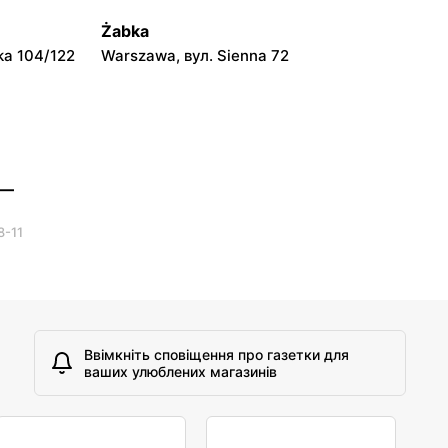
Warszawa, вул. Prosta 51
Żabka
ka 104/122
Warszawa, вул. Sienna 72
 —
8-11
Ввімкніть сповіщення про газетки для
ваших улюблених магазинів