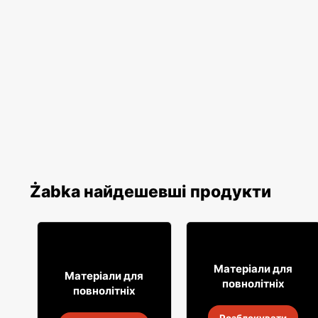
Żabka найдешевші продукти
49
99
Матеріали для
8
49
Матеріали для
повнолітніх
повнолітніх
Віскі Clan campbell
Алкогольні напої Soplica