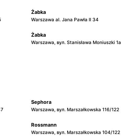
Żabka
5
Warszawa al. Jana Pawła II 34
Żabka
Warszawa, вул. Stanisława Moniuszki 1a
Żabka
Warszawa, вул. Żurawia 18
Żabka
2
Warszawa, вул. Złota 69
Sephora
Żabka
47
Warszawa, вул. Marszałkowska 116/122
4
Warszawa, вул. Krucza 41/43
Rossmann
Żabka
Warszawa, вул. Marszałkowska 104/122