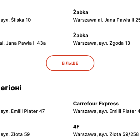
Żabka
вул. Śliska 10
Warszawa al. Jana Pawła II 2
Żabka
l. Jana Pawła II 43a
Warszawa, вул. Zgoda 13
Żabka
БІЛЬШЕ
вул. Grzybowska 5
Łódź, вул. Żurawia 14
егіоні
Żabka
вул. Chmielna 104
Warszawa, вул. Grzybowska 
Carrefour Express
Żabka
ул. Emilii Plater 47
Warszawa, вул. Emilii Plater 
вул. Chmielna 73
Warszawa, вул. Grzybowska 
4F
Żabka
вул. Złota 59
Warszawa, вул. Złota 59/258