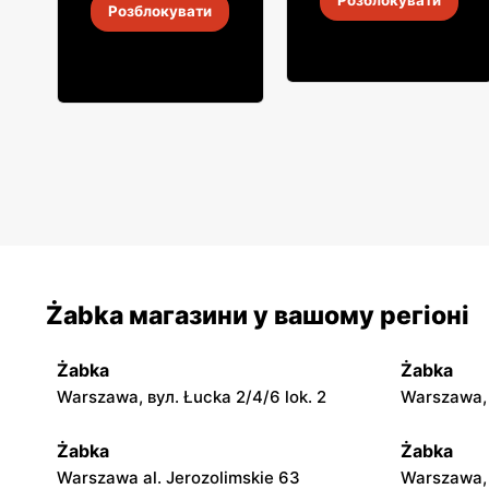
Розблокувати
Розблокувати
4
-
18 серп. 2026
4
-
18 серп. 2026
Żabka магазини у вашому регіоні
Żabka
Żabka
Warszawa, вул. Łucka 2/4/6 lok. 2
Warszawa, в
Żabka
Żabka
Warszawa al. Jerozolimskie 63
Warszawa, 