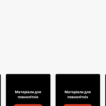
31
29
99
99
Матеріали для
Матеріали для
повнолітніх
повнолітніх
Алкогольні напої Soplica
Горілка Żołądkowa