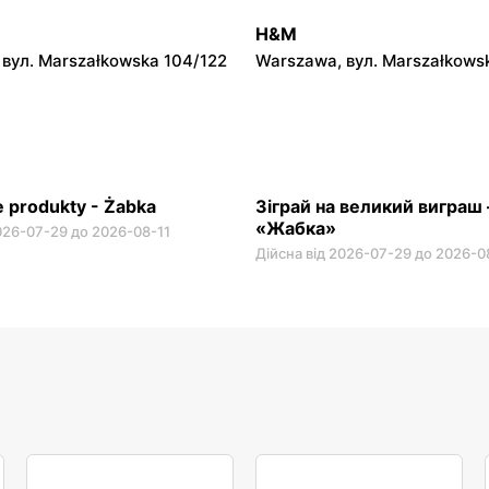
вул. Krucza 46
Warszawa, вул. Prosta 2/14
H&M
вул. Marszałkowska 104/122
Warszawa, вул. Marszałkows
 produkty - Żabka
Зіграй на великий виграш
«Жабка»
2026-07-29 до 2026-08-11
Дійсна від 2026-07-29 до 2026-0