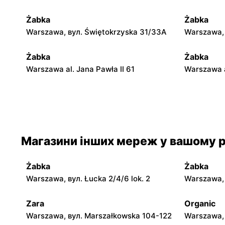
Żabka
Żabka
Warszawa, вул. Świętokrzyska 31/33A
Warszawa, 
Żabka
Żabka
Warszawa al. Jana Pawła II 61
Warszawa a
Żabka
Żabka
Warszawa, вул. Świętokrzyska 0 Stacja
Warszawa, 
Metra A14
Магазини інших мереж у вашому р
Żabka
Żabka
Warszawa, вул. Chmielna 35
Warszawa, 
Żabka
Żabka
Żabka
Żabka
Warszawa, вул. Łucka 2/4/6 lok. 2
Warszawa, в
Warszawa, вул. Tytusa Chałubińskiego 8
Warszawa, 
Zara
Organic
Żabka
Żabka
Warszawa, вул. Marszałkowska 104-122
Warszawa, 