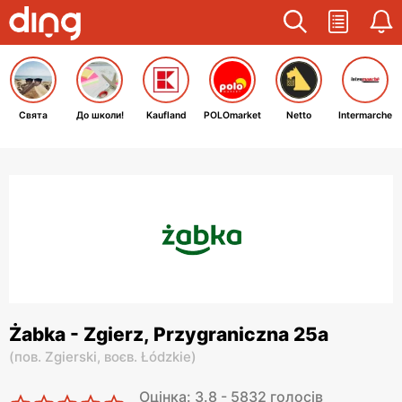
Свята
До школи!
Kaufland
POLOmarket
Netto
Intermarche
Żabka - Zgierz, Przygraniczna 25a
(
пов. Zgierski,
воєв. Łódzkie
)
Оцінка: 3.8 - 5832 голосів