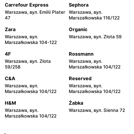
35
104
Carrefour Express
Sephora
Warszawa, вул. Emilii Plater
Warszawa, вул.
Żabka
Żabka
47
Marszałkowska 116/122
Warszawa, вул.
Warszawa, вул. Złota 69
Grzybowska 2
Zara
Organic
Warszawa, вул.
Warszawa, вул. Złota 59
Żabka
Żabka
Marszałkowska 104-122
Warszawa, вул. Tytusa
Warszawa, вул. Chmielna
Chałubińskiego 8
73
4F
Rossmann
Warszawa, вул. Złota
Warszawa, вул.
Żabka
Żabka
59/258
Marszałkowska 104/122
Warszawa, вул.
Warszawa, вул. Krucza
Grzybowska 4
41/43
C&A
Reserved
Warszawa, вул.
Warszawa, вул.
Żabka
Żabka
Marszałkowska 104/122
Marszałkowska 104/122
Warszawa, вул. Chmielna 11
Warszawa, вул. Krucza 46
H&M
Żabka
Żabka
Żabka
Warszawa, вул.
Warszawa, вул. Sienna 72
Warszawa, вул. Prosta 2/14
Warszawa, вул. Prosta 51
Marszałkowska 104/122