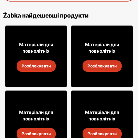
Żabka найдешевші продукти
12% ДЕШЕВШЕ!
49
49
99
99
Матеріали для
Матеріали для
повнолітніх
повнолітніх
Віскі Grant's
Віскі Clan campbell
Розблокувати
Розблокувати
4
-
18 серп. 2026
4
-
18 серп. 2026
18% ДЕШЕВШЕ!
31
7
Матеріали для
Матеріали для
99
99
повнолітніх
повнолітніх
Алкогольні напої Soplica
Випий Captain Morgan
Розблокувати
Розблокувати