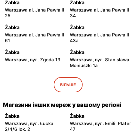
Żabka
Żabka
Warszawa al. Jana Pawła II
Warszawa al. Jana Pawła II
25
34
Żabka
Żabka
Warszawa al. Jana Pawła II
Warszawa al. Jana Pawła II
61
43a
Żabka
Żabka
Warszawa, вул. Zgoda 13
Warszawa, вул. Stanisława
Moniuszki 1a
Żabka
Żabka
Warszawa, вул.
Warszawa, вул.
БІЛЬШЕ
Świętokrzyska 0 Stacja
Grzybowska 5
Metra A14
Магазини інших мереж у вашому регіоні
Żabka
Żabka
Łódź, вул. Żurawia 14
Warszawa, вул. Żurawia 18
Żabka
Żabka
Warszawa, вул. Łucka
Warszawa, вул. Emilii Plater
Żabka
Żabka
2/4/6 lok. 2
47
Warszawa, вул. Chmielna
Warszawa, вул. Chmielna