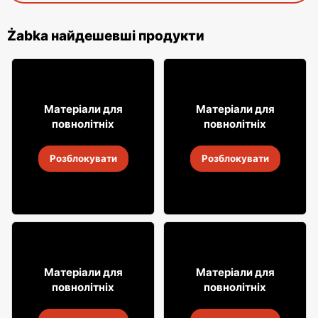
Żabka найдешевші продукти
31
29
Матеріали для
Матеріали для
99
99
повнолітніх
повнолітніх
Алкогольні напої Soplica
Горілка Żołądkowa Gorzka
Розблокувати
Розблокувати
4
-
18 серп. 2026
4
-
18 серп. 2026
18% ДЕШЕВШЕ!
8
7
Матеріали для
Матеріали для
99
49
повнолітніх
повнолітніх
Випий Captain Morgan
Алкогольні напої Soplica