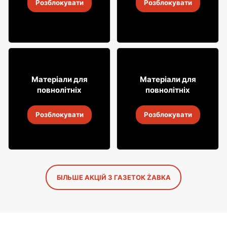
Розблокувати
Розблокувати
4
-
18 серп. 2026
4
-
18 серп. 2026
12% ДЕШЕВШЕ!
49
49
99
99
Матеріали для
Матеріали для
повнолітніх
повнолітніх
Віскі Clan campbell
Віскі Grant's
Розблокувати
Розблокувати
4
-
18 серп. 2026
4
-
18 серп. 2026
БІЛЬШЕ АКЦІЙ З ГАЗЕТОК ŻABKA