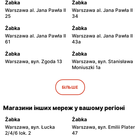
Żabka
Żabka
Warszawa al. Jana Pawła II
Warszawa al. Jana Pawła II
25
34
Żabka
Żabka
Warszawa al. Jana Pawła II
Warszawa al. Jana Pawła II
61
43a
Żabka
Żabka
Warszawa, вул. Zgoda 13
Warszawa, вул. Stanisława
Moniuszki 1a
Żabka
Żabka
Warszawa, вул.
Warszawa, вул.
БІЛЬШЕ
Świętokrzyska 0 Stacja
Grzybowska 5
Metra A14
Магазини інших мереж у вашому регіоні
Żabka
Żabka
Łódź, вул. Żurawia 14
Warszawa, вул. Żurawia 18
Żabka
Żabka
Warszawa, вул. Łucka
Warszawa, вул. Emilii Plater
Żabka
Żabka
2/4/6 lok. 2
47
Warszawa, вул. Chmielna
Warszawa, вул. Chmielna