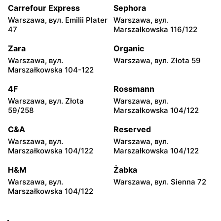
35
104
Carrefour Express
Sephora
Warszawa, вул. Emilii Plater
Warszawa, вул.
Żabka
Żabka
47
Marszałkowska 116/122
Warszawa, вул.
Warszawa, вул. Złota 69
Grzybowska 2
Zara
Organic
Warszawa, вул.
Warszawa, вул. Złota 59
Żabka
Żabka
Marszałkowska 104-122
Warszawa, вул. Tytusa
Warszawa, вул. Chmielna
Chałubińskiego 8
73
4F
Rossmann
Warszawa, вул. Złota
Warszawa, вул.
Żabka
Żabka
59/258
Marszałkowska 104/122
Warszawa, вул.
Warszawa, вул. Krucza
Grzybowska 4
41/43
C&A
Reserved
Warszawa, вул.
Warszawa, вул.
Żabka
Żabka
Marszałkowska 104/122
Marszałkowska 104/122
Warszawa, вул. Chmielna 11
Warszawa, вул. Krucza 46
H&M
Żabka
Żabka
Żabka
Warszawa, вул.
Warszawa, вул. Sienna 72
Warszawa, вул. Prosta 2/14
Warszawa, вул. Prosta 51
Marszałkowska 104/122