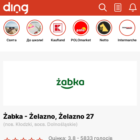
Свята
До школи!
Kaufland
POLOmarket
Netto
Intermarche
Żabka - Żelazno, Żelazno 27
(
пов. Kłodzki,
воєв. Dolnośląskie
)
Оцінка: 3.8 - 5833 голосів