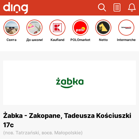
Свята
До школи!
Kaufland
POLOmarket
Netto
Intermarche
Żabka - Zakopane, Tadeusza Kościuszki
17c
(
пов. Tatrzański,
воєв. Małopolskie
)