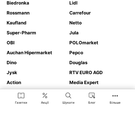
Biedronka
Lidl
Rossmann
Carrefour
Kaufland
Netto
Super-Pharm
Jula
OBI
POLOmarket
Auchan Hipermarket
Pepco
Dino
Douglas
Jysk
RTV EURO AGD
Action
Media Expert
Deichmann
Media Markt
Газетки
Акції
Шукати
Блог
Більше
Ding.pl це веб-сайт, що представляє
рекламні газетки
та
каталоги
магазинів і великих торгових мереж. Завдяки
геолокалізації ви в першу чергу отримуватимете пропозиції від
магазинів, розташованих у безпосередній близькості від вас.
Крім того, на сайті ви знайдете адреси магазинів, тож зможете
легко знайти свій улюблений магазин під час подорожі.