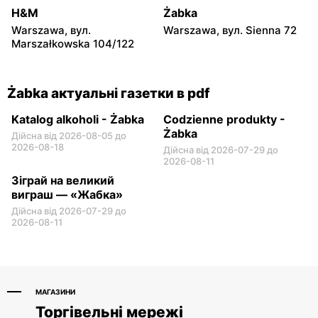
H&M
Żabka
Żabka
Żabka
Warszawa, вул.
Warszawa, вул. Sienna 72
Warszawa, вул. Prosta 2/14
Warszawa, вул. Prosta 51
Marszałkowska 104/122
Żabka актуальні газетки в pdf
Katalog alkoholi - Żabka
Codzienne produkty -
Żabka
Дійсна від 2026-08-05 до
2026-08-18
Дійсна від 2026-07-29 до
2026-08-11
Зіграй на великий
виграш — «Жабка»
Дійсна від 2026-07-29 до
2026-08-11
МАГАЗИНИ
Торгівельні мережі