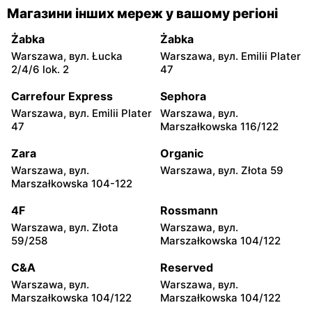
Магазини інших мереж у вашому регіоні
Żabka
Żabka
Łódź, вул. Żurawia 14
Warszawa, вул. Żurawia 18
Żabka
Żabka
Warszawa, вул. Łucka
Warszawa, вул. Emilii Plater
Żabka
Żabka
2/4/6 lok. 2
47
Warszawa, вул. Chmielna
Warszawa, вул. Chmielna
35
104
Carrefour Express
Sephora
Warszawa, вул. Emilii Plater
Warszawa, вул.
Żabka
Żabka
47
Marszałkowska 116/122
Warszawa, вул.
Warszawa, вул. Złota 69
Grzybowska 2
Zara
Organic
Warszawa, вул.
Warszawa, вул. Złota 59
Żabka
Żabka
Marszałkowska 104-122
Warszawa, вул. Tytusa
Warszawa, вул. Chmielna
Chałubińskiego 8
73
4F
Rossmann
Warszawa, вул. Złota
Warszawa, вул.
Żabka
Żabka
59/258
Marszałkowska 104/122
Warszawa, вул.
Warszawa, вул. Krucza
Grzybowska 4
41/43
C&A
Reserved
Warszawa, вул.
Warszawa, вул.
Żabka
Żabka
Marszałkowska 104/122
Marszałkowska 104/122
Warszawa, вул. Chmielna 11
Warszawa, вул. Krucza 46