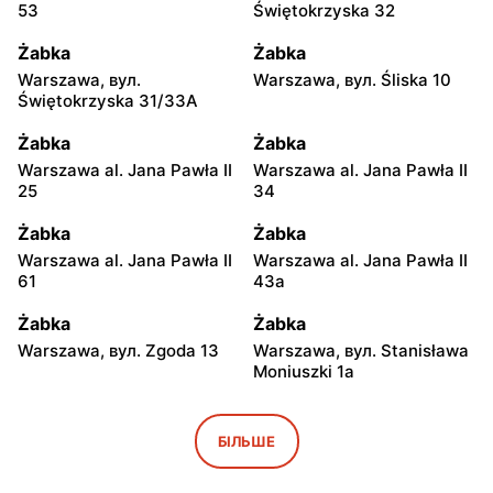
53
Świętokrzyska 32
Żabka
Żabka
Warszawa, вул.
Warszawa, вул. Śliska 10
Świętokrzyska 31/33A
Żabka
Żabka
Warszawa al. Jana Pawła II
Warszawa al. Jana Pawła II
25
34
Żabka
Żabka
Warszawa al. Jana Pawła II
Warszawa al. Jana Pawła II
61
43a
Żabka
Żabka
Warszawa, вул. Zgoda 13
Warszawa, вул. Stanisława
Moniuszki 1a
Żabka
Żabka
Warszawa, вул.
Warszawa, вул.
БІЛЬШЕ
Świętokrzyska 0 Stacja
Grzybowska 5
Metra A14