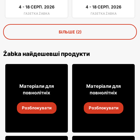
4
-
18 СЕРП. 2026
4
-
18 СЕРП. 2026
ГАЗЕТКА ŻABKA
ГАЗЕТКА ŻABKA
БІЛЬШЕ (2)
Żabka найдешевші продукти
8
31
Матеріали для
Матеріали для
49
99
повнолітніх
повнолітніх
Алкогольні напої Soplica
Алкогольні напої Soplica
Розблокувати
Розблокувати
4
-
18 серп. 2026
4
-
18 серп. 2026