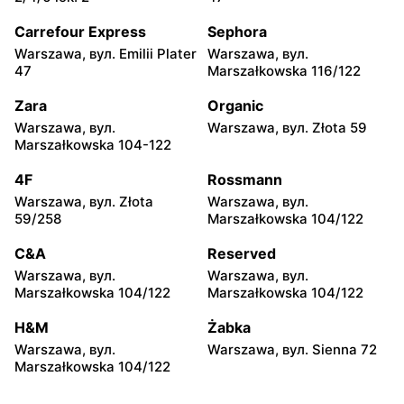
Warszawa, вул. Chmielna
Warszawa, вул. Chmielna
35
104
Carrefour Express
Sephora
Warszawa, вул. Emilii Plater
Warszawa, вул.
Żabka
Żabka
47
Marszałkowska 116/122
Warszawa, вул.
Warszawa, вул. Złota 69
Grzybowska 2
Zara
Organic
Warszawa, вул.
Warszawa, вул. Złota 59
Żabka
Żabka
Marszałkowska 104-122
Warszawa, вул. Tytusa
Warszawa, вул. Chmielna
Chałubińskiego 8
73
4F
Rossmann
Warszawa, вул. Złota
Warszawa, вул.
Żabka
Żabka
59/258
Marszałkowska 104/122
Warszawa, вул.
Warszawa, вул. Krucza
Grzybowska 4
41/43
C&A
Reserved
Warszawa, вул.
Warszawa, вул.
Żabka
Żabka
Marszałkowska 104/122
Marszałkowska 104/122
Warszawa, вул. Chmielna 11
Warszawa, вул. Krucza 46
H&M
Żabka
Żabka
Żabka
Warszawa, вул.
Warszawa, вул. Sienna 72
Warszawa, вул. Prosta 2/14
Warszawa, вул. Prosta 51
Marszałkowska 104/122