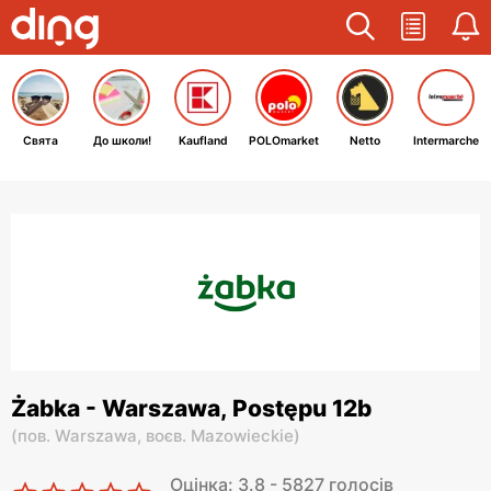
Свята
До школи!
Kaufland
POLOmarket
Netto
Intermarche
Żabka - Warszawa, Postępu 12b
(
пов. Warszawa,
воєв. Mazowieckie
)
Оцінка: 3.8 - 5827 голосів