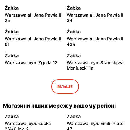
Żabka
Żabka
Warszawa al. Jana Pawła II
Warszawa al. Jana Pawła II
25
34
Żabka
Żabka
Warszawa al. Jana Pawła II
Warszawa al. Jana Pawła II
61
43a
Żabka
Żabka
Warszawa, вул. Zgoda 13
Warszawa, вул. Stanisława
Moniuszki 1a
Żabka
Żabka
Warszawa, вул.
Warszawa, вул.
БІЛЬШЕ
Świętokrzyska 0 Stacja
Grzybowska 5
Metra A14
Магазини інших мереж у вашому регіоні
Żabka
Żabka
Łódź, вул. Żurawia 14
Warszawa, вул. Żurawia 18
Żabka
Żabka
Warszawa, вул. Łucka
Warszawa, вул. Emilii Plater
Żabka
Żabka
2/4/6 lok. 2
47