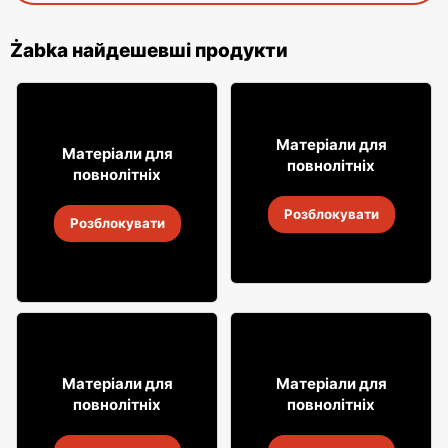
Żabka найдешевші продукти
16
99
Матеріали для
8
Матеріали для
49
повнолітніх
повнолітніх
Лимонад Soplica
Алкогольні напої Soplica
Розблокувати
4
-
18 серп. 2026
Розблокувати
4
-
18 серп. 2026
18% ДЕШЕВШЕ!
29
7
Матеріали для
Матеріали для
99
99
повнолітніх
повнолітніх
Випий Captain Morgan
Горілка Żołądkowa Gorzka