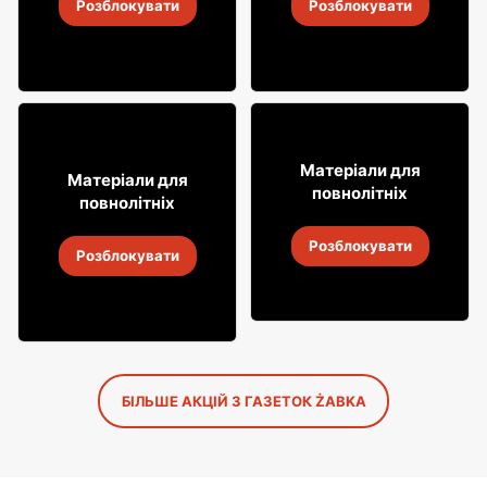
Розблокувати
Розблокувати
4
-
18 серп. 2026
4
-
18 серп. 2026
12% ДЕШЕВШЕ!
49
99
Матеріали для
31
Матеріали для
99
повнолітніх
повнолітніх
Віскі Grant's
Алкогольні напої Soplica
Розблокувати
4
-
18 серп. 2026
Розблокувати
4
-
18 серп. 2026
БІЛЬШЕ АКЦІЙ З ГАЗЕТОК ŻABKA