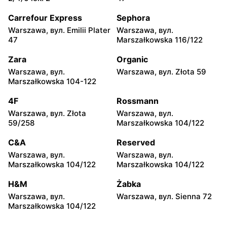
Warszawa, вул. Chmielna
Warszawa, вул. Chmielna
35
104
Carrefour Express
Sephora
Warszawa, вул. Emilii Plater
Warszawa, вул.
Żabka
Żabka
47
Marszałkowska 116/122
Warszawa, вул.
Warszawa, вул. Złota 69
Grzybowska 2
Zara
Organic
Warszawa, вул.
Warszawa, вул. Złota 59
Żabka
Żabka
Marszałkowska 104-122
Warszawa, вул. Tytusa
Warszawa, вул. Chmielna
Chałubińskiego 8
73
4F
Rossmann
Warszawa, вул. Złota
Warszawa, вул.
Żabka
Żabka
59/258
Marszałkowska 104/122
Warszawa, вул.
Warszawa, вул. Krucza
Grzybowska 4
41/43
C&A
Reserved
Warszawa, вул.
Warszawa, вул.
Żabka
Żabka
Marszałkowska 104/122
Marszałkowska 104/122
Warszawa, вул. Chmielna 11
Warszawa, вул. Krucza 46
H&M
Żabka
Żabka
Żabka
Warszawa, вул.
Warszawa, вул. Sienna 72
Warszawa, вул. Prosta 2/14
Warszawa, вул. Prosta 51
Marszałkowska 104/122