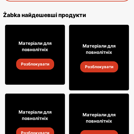
Żabka найдешевші продукти
16
18% ДЕШЕВШЕ!
99
Матеріали для
7
Матеріали для
99
повнолітніх
повнолітніх
Лимонад Soplica
Випий Captain Morgan
Розблокувати
4
-
18 серп. 2026
Розблокувати
4
-
18 серп. 2026
49
99
Матеріали для
29
Матеріали для
99
повнолітніх
повнолітніх
Віскі Clan campbell
Горілка Żołądkowa Gorzka
Розблокувати