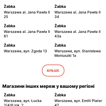
Żabka
Żabka
Warszawa al. Jana Pawła II
Warszawa al. Jana Pawła II
25
34
Żabka
Żabka
Warszawa al. Jana Pawła II
Warszawa al. Jana Pawła II
61
43a
Żabka
Żabka
Warszawa, вул. Zgoda 13
Warszawa, вул. Stanisława
Moniuszki 1a
Żabka
Żabka
Warszawa, вул.
Warszawa, вул.
БІЛЬШЕ
Świętokrzyska 0 Stacja
Grzybowska 5
Metra A14
Магазини інших мереж у вашому регіоні
Żabka
Żabka
Łódź, вул. Żurawia 14
Warszawa, вул. Żurawia 18
Żabka
Żabka
Warszawa, вул. Łucka
Warszawa, вул. Emilii Plater
Żabka
Żabka
2/4/6 lok. 2
47