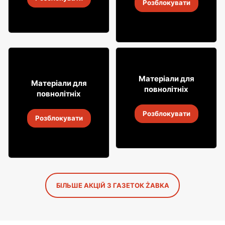
4
-
18 серп. 2026
Розблокувати
4
-
18 серп. 2026
12% ДЕШЕВШЕ!
49
99
Матеріали для
31
Матеріали для
99
повнолітніх
повнолітніх
Віскі Grant's
Алкогольні напої Soplica
Розблокувати
4
-
18 серп. 2026
Розблокувати
4
-
18 серп. 2026
БІЛЬШЕ АКЦІЙ З ГАЗЕТОК ŻABKA