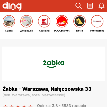
Свята
До школи!
Kaufland
POLOmarket
Netto
Intermarche
Żabka - Warszawa, Nałęczowska 33
(
пов. Warszawa,
воєв. Mazowieckie
)
Оцінка: 3.8 - 5833 голосів