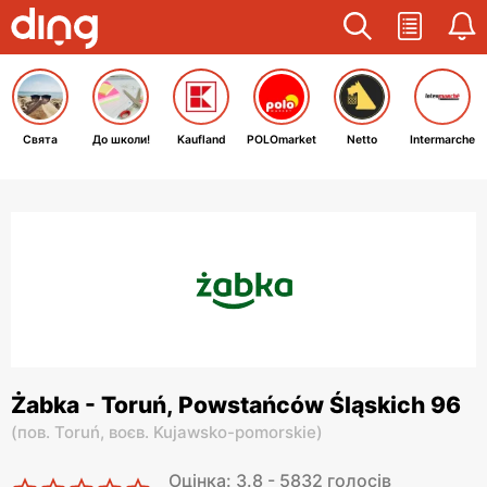
Свята
До школи!
Kaufland
POLOmarket
Netto
Intermarche
Żabka - Toruń, Powstańców Śląskich 96
(
пов. Toruń,
воєв. Kujawsko-pomorskie
)
Оцінка: 3.8 - 5832 голосів