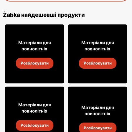
Żabka найдешевші продукти
9% ДЕШЕВШЕ!
19
29
99
99
Матеріали для
Матеріали для
повнолітніх
повнолітніх
Вино Bosco
Вино Żabka
Розблокувати
Розблокувати
4
-
18 серп. 2026
4
-
18 серп. 2026
16
99
Матеріали для
8
Матеріали для
49
повнолітніх
повнолітніх
Вино Kadarka
Алкогольні напої Soplica
Розблокувати
4
-
18 серп. 2026
Розблокувати