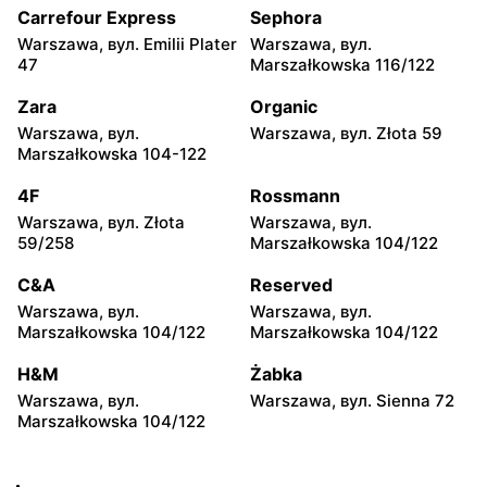
35
104
Carrefour Express
Sephora
Warszawa, вул. Emilii Plater
Warszawa, вул.
Żabka
Żabka
47
Marszałkowska 116/122
Warszawa, вул.
Warszawa, вул. Złota 69
Grzybowska 2
Zara
Organic
Warszawa, вул.
Warszawa, вул. Złota 59
Żabka
Żabka
Marszałkowska 104-122
Warszawa, вул. Tytusa
Warszawa, вул. Chmielna
Chałubińskiego 8
73
4F
Rossmann
Warszawa, вул. Złota
Warszawa, вул.
Żabka
Żabka
59/258
Marszałkowska 104/122
Warszawa, вул.
Warszawa, вул. Krucza
Grzybowska 4
41/43
C&A
Reserved
Warszawa, вул.
Warszawa, вул.
Żabka
Żabka
Marszałkowska 104/122
Marszałkowska 104/122
Warszawa, вул. Chmielna 11
Warszawa, вул. Krucza 46
H&M
Żabka
Żabka
Żabka
Warszawa, вул.
Warszawa, вул. Sienna 72
Warszawa, вул. Prosta 2/14
Warszawa, вул. Prosta 51
Marszałkowska 104/122