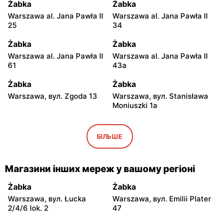
Żabka
Żabka
Warszawa al. Jana Pawła II
Warszawa al. Jana Pawła II
25
34
Żabka
Żabka
Warszawa al. Jana Pawła II
Warszawa al. Jana Pawła II
61
43a
Żabka
Żabka
Warszawa, вул. Zgoda 13
Warszawa, вул. Stanisława
Moniuszki 1a
Żabka
Żabka
Warszawa, вул.
Warszawa, вул.
БІЛЬШЕ
Świętokrzyska 0 Stacja
Grzybowska 5
Metra A14
Магазини інших мереж у вашому регіоні
Żabka
Żabka
Łódź, вул. Żurawia 14
Warszawa, вул. Żurawia 18
Żabka
Żabka
Warszawa, вул. Łucka
Warszawa, вул. Emilii Plater
Żabka
Żabka
2/4/6 lok. 2
47
Warszawa, вул. Chmielna
Warszawa, вул. Chmielna