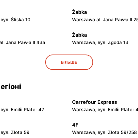
Żabka
вул. Śliska 10
Warszawa al. Jana Pawła II 2
Żabka
l. Jana Pawła II 43a
Warszawa, вул. Zgoda 13
Żabka
БІЛЬШЕ
вул. Grzybowska 5
Łódź, вул. Żurawia 14
егіоні
Żabka
вул. Chmielna 104
Warszawa, вул. Grzybowska 
Carrefour Express
Żabka
ул. Emilii Plater 47
Warszawa, вул. Emilii Plater 
вул. Chmielna 73
Warszawa, вул. Grzybowska 
4F
Żabka
вул. Złota 59
Warszawa, вул. Złota 59/258