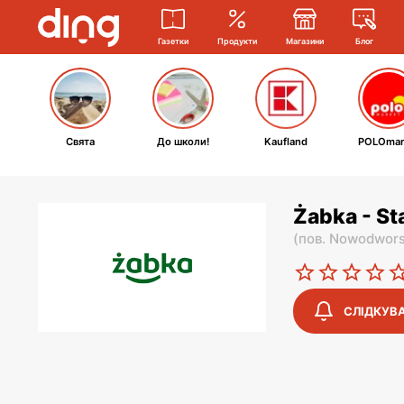
Газетки
Продукти
Магазини
Блог
Свята
До школи!
Kaufland
POLOmar
Żabka - S
(
пов. Nowodwors
СЛІДКУВ