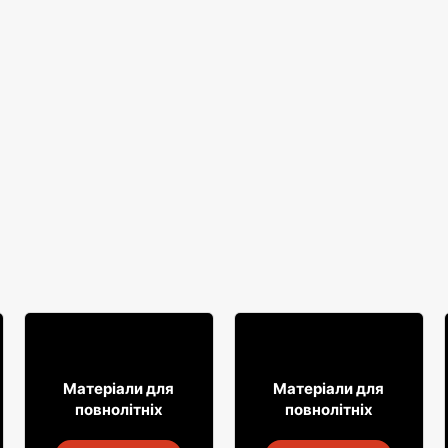
18% ДЕШЕВШЕ!
7
31
99
99
Матеріали для
Матеріали для
повнолітніх
повнолітніх
Випий Captain Morgan
Алкогольні напої Soplica