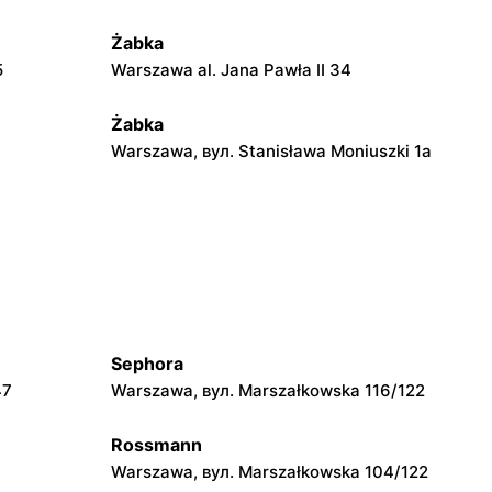
Żabka
5
Warszawa al. Jana Pawła II 34
Żabka
Warszawa, вул. Stanisława Moniuszki 1a
Żabka
Warszawa, вул. Żurawia 18
Żabka
2
Warszawa, вул. Złota 69
Sephora
Żabka
47
Warszawa, вул. Marszałkowska 116/122
4
Warszawa, вул. Krucza 41/43
Rossmann
Żabka
Warszawa, вул. Marszałkowska 104/122