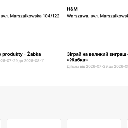
вул. Krucza 46
Warszawa, вул. Prosta 2/14
H&M
вул. Marszałkowska 104/122
Warszawa, вул. Marszałkows
 produkty - Żabka
Зіграй на великий виграш
«Жабка»
2026-07-29 до 2026-08-11
Дійсна від 2026-07-29 до 2026-0