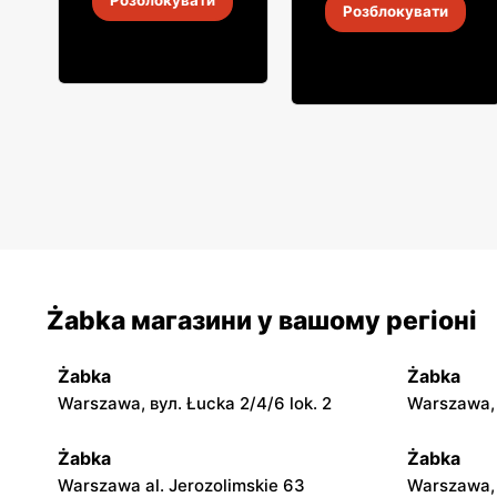
Розблокувати
Розблокувати
4
-
18 серп. 2026
4
-
18 серп. 2026
Żabka магазини у вашому регіоні
Żabka
Żabka
Warszawa, вул. Łucka 2/4/6 lok. 2
Warszawa, в
Żabka
Żabka
Warszawa al. Jerozolimskie 63
Warszawa, 