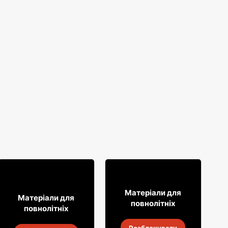
12% ДЕШЕВШЕ!
49
99
Матеріали для
29
99
Матеріали для
повнолітніх
повнолітніх
Віскі Grant's
Горілка Żołądkowa