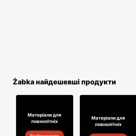
Żabka найдешевші продукти
16
99
Матеріали для
8
49
Матеріали для
повнолітніх
повнолітніх
Лимонад Soplica
Алкогольні напої Soplica