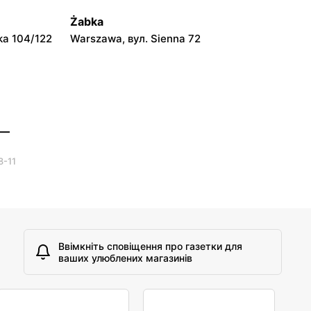
Warszawa, вул. Prosta 51
Żabka
ka 104/122
Warszawa, вул. Sienna 72
 —
8-11
Ввімкніть сповіщення про газетки для
ваших улюблених магазинів