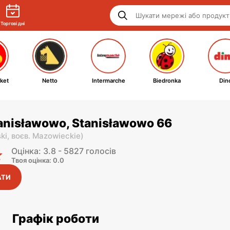
Торгові дні
ket
Netto
Intermarche
Biedronka
Din
tanisławowo, Stanisławowo 66
ki,
воєв. Mazowieckie
)
Оцінка: 3.8 - 5827 голосів
Твоя оцінка: 0.0
АТИ
Графік роботи