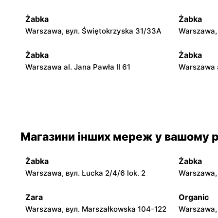
Żabka
Żabka
Warszawa, вул. Świętokrzyska 31/33A
Warszawa, 
Żabka
Żabka
Warszawa al. Jana Pawła II 61
Warszawa a
Żabka
Żabka
Warszawa, вул. Świętokrzyska 0 Stacja
Warszawa, 
Metra A14
Магазини інших мереж у вашому р
Żabka
Żabka
Warszawa, вул. Chmielna 35
Warszawa, 
Żabka
Żabka
Żabka
Żabka
Warszawa, вул. Łucka 2/4/6 lok. 2
Warszawa, в
Warszawa, вул. Tytusa Chałubińskiego 8
Warszawa, 
Zara
Organic
Żabka
Żabka
Warszawa, вул. Marszałkowska 104-122
Warszawa, 