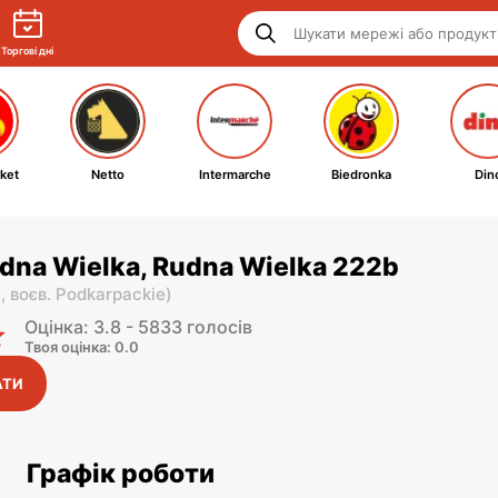
Торгові дні
ket
Netto
Intermarche
Biedronka
Din
udna Wielka, Rudna Wielka 222b
i,
воєв. Podkarpackie
)
Оцінка: 3.8 - 5833 голосів
Твоя оцінка: 0.0
АТИ
Графік роботи