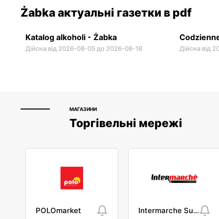
Żabka актуальні газетки в pdf
Katalog alkoholi - Żabka
Codzienne
Дійсна від 2026-08-05 до 2026-08-18
Дійсна від 
МАГАЗИНИ
Торгівельні мережі
POLOmarket
Intermarche Super