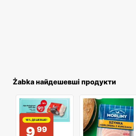
Żabka найдешевші продукти
16% ДЕШЕВШЕ!
9
99