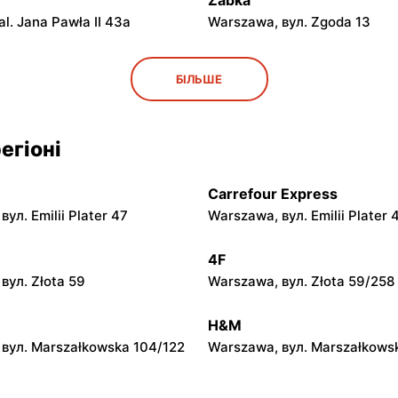
Żabka
l. Jana Pawła II 43a
Warszawa, вул. Zgoda 13
Żabka
БІЛЬШЕ
вул. Grzybowska 5
Łódź, вул. Żurawia 14
егіоні
Żabka
вул. Chmielna 104
Warszawa, вул. Grzybowska 
Carrefour Express
Żabka
ул. Emilii Plater 47
Warszawa, вул. Emilii Plater 
вул. Chmielna 73
Warszawa, вул. Grzybowska 
4F
Żabka
вул. Złota 59
Warszawa, вул. Złota 59/258
вул. Krucza 46
Warszawa, вул. Prosta 2/14
H&M
вул. Marszałkowska 104/122
Warszawa, вул. Marszałkows