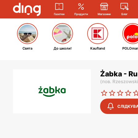
Газетки
Продукти
Магазини
Блог
Свята
До школи!
Kaufland
POLOmar
Żabka - R
(
пов. Rzeszowsk
СЛІДКУВ