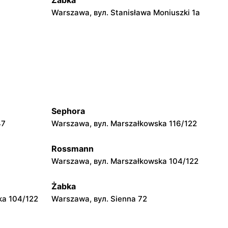
Żabka
Warszawa, вул. Stanisława Moniuszki 1a
Żabka
Warszawa, вул. Żurawia 18
Żabka
2
Warszawa, вул. Złota 69
Sephora
Żabka
47
Warszawa, вул. Marszałkowska 116/122
4
Warszawa, вул. Krucza 41/43
Rossmann
Żabka
Warszawa, вул. Marszałkowska 104/122
Warszawa, вул. Prosta 51
Żabka
ka 104/122
Warszawa, вул. Sienna 72