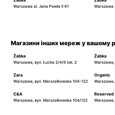
Żabka
Żabka
Warszawa al. Jana Pawła II 61
Warszawa a
Żabka
Żabka
Warszawa, вул. Świętokrzyska 0 Stacja
Warszawa, 
Metra A14
Магазини інших мереж у вашому р
Żabka
Żabka
Warszawa, вул. Chmielna 35
Warszawa, 
Żabka
Żabka
Żabka
Żabka
Warszawa, вул. Łucka 2/4/6 lok. 2
Warszawa, в
Warszawa, вул. Tytusa Chałubińskiego 8
Warszawa, 
Zara
Organic
Żabka
Żabka
Warszawa, вул. Marszałkowska 104-122
Warszawa, 
Warszawa, вул. Chmielna 11
Warszawa, 
C&A
Reserved
Warszawa, вул. Marszałkowska 104/122
Warszawa, 