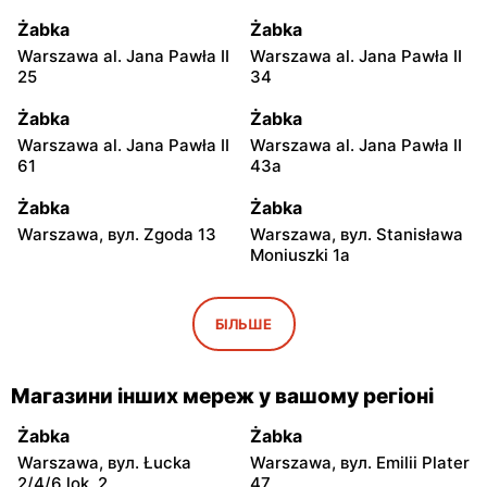
Żabka
Żabka
Warszawa al. Jana Pawła II
Warszawa al. Jana Pawła II
25
34
Żabka
Żabka
Warszawa al. Jana Pawła II
Warszawa al. Jana Pawła II
61
43a
Żabka
Żabka
Warszawa, вул. Zgoda 13
Warszawa, вул. Stanisława
Moniuszki 1a
Żabka
Żabka
Warszawa, вул.
Warszawa, вул.
БІЛЬШЕ
Świętokrzyska 0 Stacja
Grzybowska 5
Metra A14
Магазини інших мереж у вашому регіоні
Żabka
Żabka
Łódź, вул. Żurawia 14
Warszawa, вул. Żurawia 18
Żabka
Żabka
Warszawa, вул. Łucka
Warszawa, вул. Emilii Plater
Żabka
Żabka
2/4/6 lok. 2
47