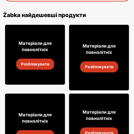
Żabka найдешевші продукти
49
99
Матеріали для
29
Матеріали для
99
повнолітніх
повнолітніх
Віскі Clan campbell
Горілка Żołądkowa Gorzka
Розблокувати
4
-
18 серп. 2026
Розблокувати
4
-
18 серп. 2026
12% ДЕШЕВШЕ!
49
99
Матеріали для
31
Матеріали для
99
повнолітніх
повнолітніх
Віскі Grant's
Алкогольні напої Soplica
Розблокувати