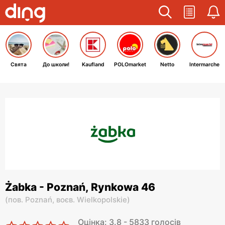
Свята
До школи!
Kaufland
POLOmarket
Netto
Intermarche
Żabka - Poznań, Rynkowa 46
(
пов. Poznań,
воєв. Wielkopolskie
)
Оцінка: 3.8 - 5833 голосів