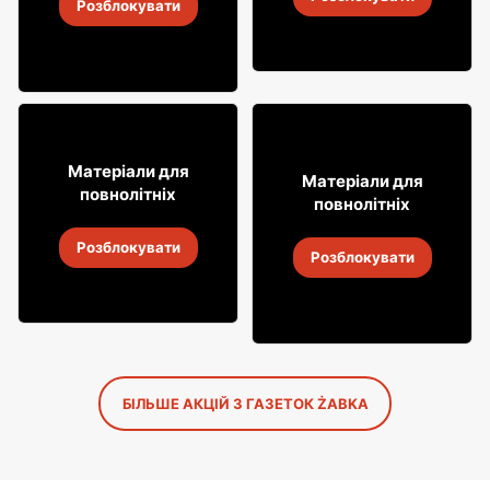
4
-
18 серп. 2026
Розблокувати
4
-
18 серп. 2026
16
99
Матеріали для
8
Матеріали для
49
повнолітніх
повнолітніх
Лимонад Soplica
Алкогольні напої Soplica
Розблокувати
4
-
18 серп. 2026
Розблокувати
4
-
18 серп. 2026
БІЛЬШЕ АКЦІЙ З ГАЗЕТОК ŻABKA