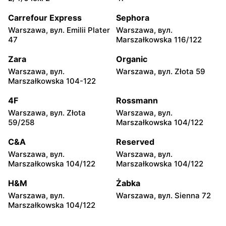
Warszawa, вул. Chmielna
Warszawa, вул. Chmielna
35
104
Carrefour Express
Sephora
Warszawa, вул. Emilii Plater
Warszawa, вул.
Żabka
Żabka
47
Marszałkowska 116/122
Warszawa, вул.
Warszawa, вул. Złota 69
Grzybowska 2
Zara
Organic
Warszawa, вул.
Warszawa, вул. Złota 59
Żabka
Żabka
Marszałkowska 104-122
Warszawa, вул. Tytusa
Warszawa, вул. Chmielna
Chałubińskiego 8
73
4F
Rossmann
Warszawa, вул. Złota
Warszawa, вул.
Żabka
Żabka
59/258
Marszałkowska 104/122
Warszawa, вул.
Warszawa, вул. Krucza
Grzybowska 4
41/43
C&A
Reserved
Warszawa, вул.
Warszawa, вул.
Żabka
Żabka
Marszałkowska 104/122
Marszałkowska 104/122
Warszawa, вул. Chmielna 11
Warszawa, вул. Krucza 46
H&M
Żabka
Żabka
Żabka
Warszawa, вул.
Warszawa, вул. Sienna 72
Warszawa, вул. Prosta 2/14
Warszawa, вул. Prosta 51
Marszałkowska 104/122