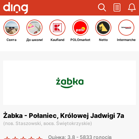
Свята
До школи!
Kaufland
POLOmarket
Netto
Intermarche
Żabka - Połaniec, Królowej Jadwigi 7a
(
пов. Staszowski,
воєв. Świętokrzyskie
)
Оцінка: 3.8 - 5833 голосів