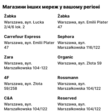
Магазини інших мереж у вашому регіоні
Żabka
Żabka
Łódź, вул. Żurawia 14
Warszawa, вул. Żurawia 18
Żabka
Żabka
Warszawa, вул. Łucka
Warszawa, вул. Emilii Plater
Żabka
Żabka
2/4/6 lok. 2
47
Warszawa, вул. Chmielna
Warszawa, вул. Chmielna
35
104
Carrefour Express
Sephora
Warszawa, вул. Emilii Plater
Warszawa, вул.
Żabka
Żabka
47
Marszałkowska 116/122
Warszawa, вул.
Warszawa, вул. Złota 69
Grzybowska 2
Zara
Organic
Warszawa, вул.
Warszawa, вул. Złota 59
Żabka
Żabka
Marszałkowska 104-122
Warszawa, вул. Tytusa
Warszawa, вул. Chmielna
Chałubińskiego 8
73
4F
Rossmann
Warszawa, вул. Złota
Warszawa, вул.
Żabka
Żabka
59/258
Marszałkowska 104/122
Warszawa, вул.
Warszawa, вул. Krucza
Grzybowska 4
41/43
C&A
Reserved
Warszawa, вул.
Warszawa, вул.
Żabka
Żabka
Marszałkowska 104/122
Marszałkowska 104/122