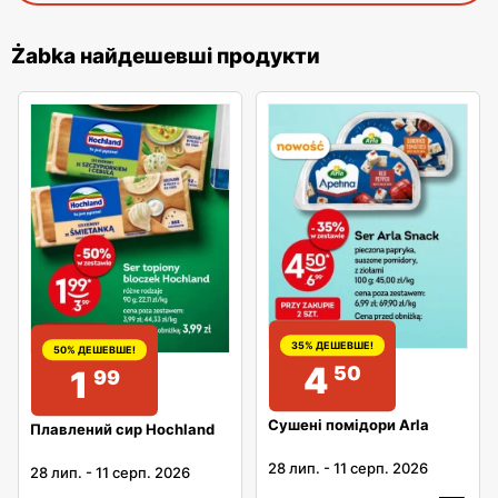
Żabka найдешевші продукти
35% ДЕШЕВШЕ!
50% ДЕШЕВШЕ!
4
50
1
99
Сушені помідори Arla
Плавлений сир Hochland
28 лип.
-
11 серп. 2026
28 лип.
-
11 серп. 2026