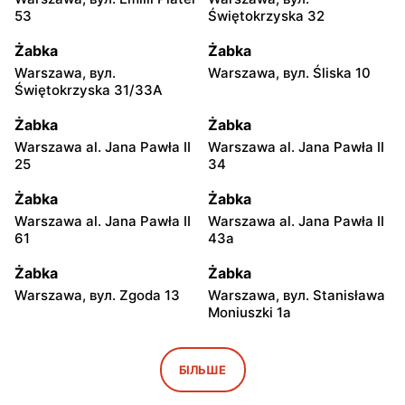
53
Świętokrzyska 32
Żabka
Żabka
Warszawa, вул.
Warszawa, вул. Śliska 10
Świętokrzyska 31/33A
Żabka
Żabka
Warszawa al. Jana Pawła II
Warszawa al. Jana Pawła II
25
34
Żabka
Żabka
Warszawa al. Jana Pawła II
Warszawa al. Jana Pawła II
61
43a
Żabka
Żabka
Warszawa, вул. Zgoda 13
Warszawa, вул. Stanisława
Moniuszki 1a
Żabka
Żabka
Warszawa, вул.
Warszawa, вул.
БІЛЬШЕ
Świętokrzyska 0 Stacja
Grzybowska 5
Metra A14