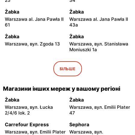
25
34
Żabka
Żabka
Warszawa al. Jana Pawła II
Warszawa al. Jana Pawła II
61
43a
Żabka
Żabka
Warszawa, вул. Zgoda 13
Warszawa, вул. Stanisława
Moniuszki 1a
Żabka
Żabka
Warszawa, вул.
Warszawa, вул.
БІЛЬШЕ
Świętokrzyska 0 Stacja
Grzybowska 5
Metra A14
Магазини інших мереж у вашому регіоні
Żabka
Żabka
Łódź, вул. Żurawia 14
Warszawa, вул. Żurawia 18
Żabka
Żabka
Warszawa, вул. Łucka
Warszawa, вул. Emilii Plater
Żabka
Żabka
2/4/6 lok. 2
47
Warszawa, вул. Chmielna
Warszawa, вул. Chmielna
35
104
Carrefour Express
Sephora
Warszawa, вул. Emilii Plater
Warszawa, вул.