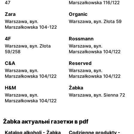
Żabka
Żabka
47
Marszałkowska 116/122
Warszawa, вул.
Warszawa, вул. Złota 69
Grzybowska 2
Zara
Organic
Warszawa, вул.
Warszawa, вул. Złota 59
Żabka
Żabka
Marszałkowska 104-122
Warszawa, вул. Tytusa
Warszawa, вул. Chmielna
Chałubińskiego 8
73
4F
Rossmann
Warszawa, вул. Złota
Warszawa, вул.
Żabka
Żabka
59/258
Marszałkowska 104/122
Warszawa, вул.
Warszawa, вул. Krucza
Grzybowska 4
41/43
C&A
Reserved
Warszawa, вул.
Warszawa, вул.
Żabka
Żabka
Marszałkowska 104/122
Marszałkowska 104/122
Warszawa, вул. Chmielna 11
Warszawa, вул. Krucza 46
H&M
Żabka
Żabka
Żabka
Warszawa, вул.
Warszawa, вул. Sienna 72
Warszawa, вул. Prosta 2/14
Warszawa, вул. Prosta 51
Marszałkowska 104/122
Żabka актуальні газетки в pdf
Katalog alkoholi - Żabka
Codzienne produkty -