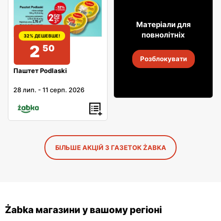
29
Матеріали для
99
повнолітніх
32% ДЕШЕВШЕ!
2
50
Горілка Żołądkowa Gorzka
Розблокувати
4
-
18 серп. 2026
Паштет Podlaski
28 лип.
-
11 серп. 2026
БІЛЬШЕ АКЦІЙ З ГАЗЕТОК ŻABKA
Żabka магазини у вашому регіоні