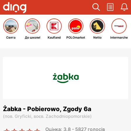
Свята
До школи!
Kaufland
POLOmarket
Netto
Intermarche
Żabka - Pobierowo, Zgody 6a
(
пов. Gryficki,
воєв. Zachodniopomorskie
)
Оцінка: 3.8 - 5827 голосів