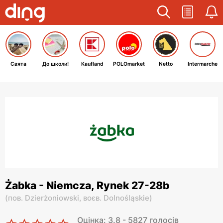
Свята
До школи!
Kaufland
POLOmarket
Netto
Intermarche
Żabka - Niemcza, Rynek 27-28b
(
пов. Dzierżoniowski,
воєв. Dolnośląskie
)
Оцінка: 3.8 - 5827 голосів