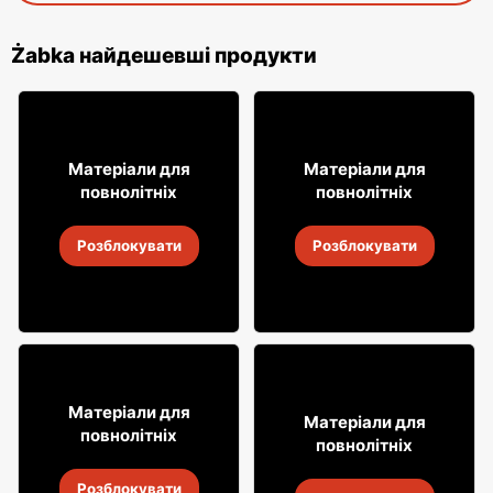
Żabka найдешевші продукти
29
31
Матеріали для
Матеріали для
99
99
повнолітніх
повнолітніх
Горілка Żołądkowa Gorzka
Алкогольні напої Soplica
Розблокувати
Розблокувати
4
-
18 серп. 2026
4
-
18 серп. 2026
49
18% ДЕШЕВШЕ!
99
Матеріали для
7
Матеріали для
99
повнолітніх
повнолітніх
Віскі Clan campbell
Випий Captain Morgan
Розблокувати