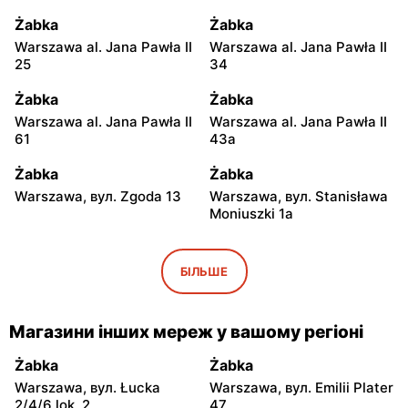
Żabka
Żabka
Warszawa al. Jana Pawła II
Warszawa al. Jana Pawła II
25
34
Żabka
Żabka
Warszawa al. Jana Pawła II
Warszawa al. Jana Pawła II
61
43a
Żabka
Żabka
Warszawa, вул. Zgoda 13
Warszawa, вул. Stanisława
Moniuszki 1a
Żabka
Żabka
Warszawa, вул.
Warszawa, вул.
БІЛЬШЕ
Świętokrzyska 0 Stacja
Grzybowska 5
Metra A14
Магазини інших мереж у вашому регіоні
Żabka
Żabka
Łódź, вул. Żurawia 14
Warszawa, вул. Żurawia 18
Żabka
Żabka
Warszawa, вул. Łucka
Warszawa, вул. Emilii Plater
Żabka
Żabka
2/4/6 lok. 2
47