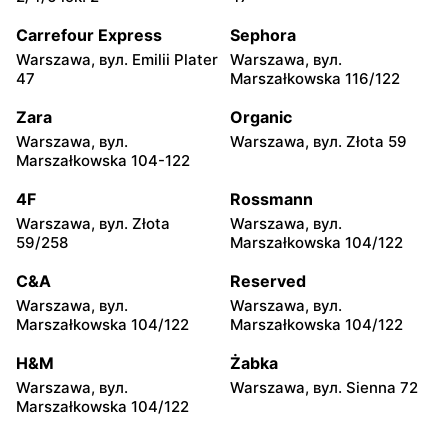
Warszawa, вул. Chmielna
Warszawa, вул. Chmielna
35
104
Carrefour Express
Sephora
Warszawa, вул. Emilii Plater
Warszawa, вул.
Żabka
Żabka
47
Marszałkowska 116/122
Warszawa, вул.
Warszawa, вул. Złota 69
Grzybowska 2
Zara
Organic
Warszawa, вул.
Warszawa, вул. Złota 59
Żabka
Żabka
Marszałkowska 104-122
Warszawa, вул. Tytusa
Warszawa, вул. Chmielna
Chałubińskiego 8
73
4F
Rossmann
Warszawa, вул. Złota
Warszawa, вул.
Żabka
Żabka
59/258
Marszałkowska 104/122
Warszawa, вул.
Warszawa, вул. Krucza
Grzybowska 4
41/43
C&A
Reserved
Warszawa, вул.
Warszawa, вул.
Żabka
Żabka
Marszałkowska 104/122
Marszałkowska 104/122
Warszawa, вул. Chmielna 11
Warszawa, вул. Krucza 46
H&M
Żabka
Żabka
Żabka
Warszawa, вул.
Warszawa, вул. Sienna 72
Warszawa, вул. Prosta 2/14
Warszawa, вул. Prosta 51
Marszałkowska 104/122