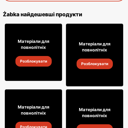
Żabka найдешевші продукти
16
99
Матеріали для
29
Матеріали для
99
повнолітніх
повнолітніх
Лимонад Soplica
Горілка Żołądkowa Gorzka
Розблокувати
4
-
18 серп. 2026
Розблокувати
4
-
18 серп. 2026
12% ДЕШЕВШЕ!
49
99
Матеріали для
31
Матеріали для
99
повнолітніх
повнолітніх
Віскі Grant's
Алкогольні напої Soplica
Розблокувати