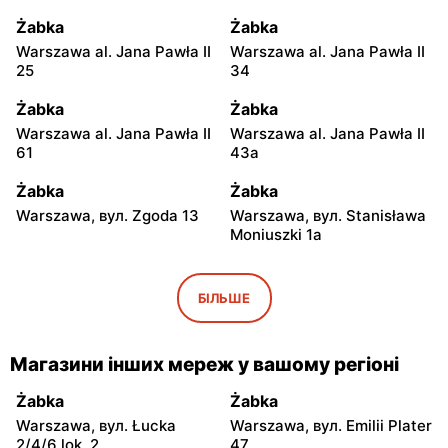
Żabka
Żabka
Warszawa al. Jana Pawła II
Warszawa al. Jana Pawła II
25
34
Żabka
Żabka
Warszawa al. Jana Pawła II
Warszawa al. Jana Pawła II
61
43a
Żabka
Żabka
Warszawa, вул. Zgoda 13
Warszawa, вул. Stanisława
Moniuszki 1a
Żabka
Żabka
Warszawa, вул.
Warszawa, вул.
БІЛЬШЕ
Świętokrzyska 0 Stacja
Grzybowska 5
Metra A14
Магазини інших мереж у вашому регіоні
Żabka
Żabka
Łódź, вул. Żurawia 14
Warszawa, вул. Żurawia 18
Żabka
Żabka
Warszawa, вул. Łucka
Warszawa, вул. Emilii Plater
Żabka
Żabka
2/4/6 lok. 2
47