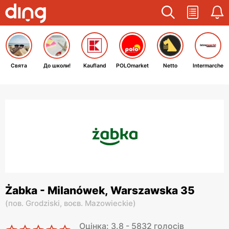
Свята
До школи!
Kaufland
POLOmarket
Netto
Intermarche
Żabka - Milanówek, Warszawska 35
(
пов. Grodziski,
воєв. Mazowieckie
)
Оцінка: 3.8 - 5832 голосів