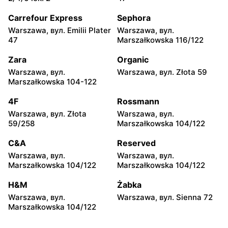
Warszawa, вул. Chmielna
Warszawa, вул. Chmielna
35
104
Carrefour Express
Sephora
Warszawa, вул. Emilii Plater
Warszawa, вул.
Żabka
Żabka
47
Marszałkowska 116/122
Warszawa, вул.
Warszawa, вул. Złota 69
Grzybowska 2
Zara
Organic
Warszawa, вул.
Warszawa, вул. Złota 59
Żabka
Żabka
Marszałkowska 104-122
Warszawa, вул. Tytusa
Warszawa, вул. Chmielna
Chałubińskiego 8
73
4F
Rossmann
Warszawa, вул. Złota
Warszawa, вул.
Żabka
Żabka
59/258
Marszałkowska 104/122
Warszawa, вул.
Warszawa, вул. Krucza
Grzybowska 4
41/43
C&A
Reserved
Warszawa, вул.
Warszawa, вул.
Żabka
Żabka
Marszałkowska 104/122
Marszałkowska 104/122
Warszawa, вул. Chmielna 11
Warszawa, вул. Krucza 46
H&M
Żabka
Żabka
Żabka
Warszawa, вул.
Warszawa, вул. Sienna 72
Warszawa, вул. Prosta 2/14
Warszawa, вул. Prosta 51
Marszałkowska 104/122