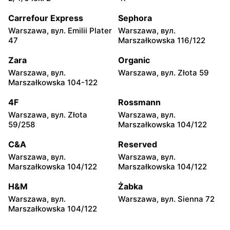
Warszawa, вул. Chmielna
Warszawa, вул. Chmielna
35
104
Carrefour Express
Sephora
Warszawa, вул. Emilii Plater
Warszawa, вул.
Żabka
Żabka
47
Marszałkowska 116/122
Warszawa, вул.
Warszawa, вул. Złota 69
Grzybowska 2
Zara
Organic
Warszawa, вул.
Warszawa, вул. Złota 59
Żabka
Żabka
Marszałkowska 104-122
Warszawa, вул. Tytusa
Warszawa, вул. Chmielna
Chałubińskiego 8
73
4F
Rossmann
Warszawa, вул. Złota
Warszawa, вул.
Żabka
Żabka
59/258
Marszałkowska 104/122
Warszawa, вул.
Warszawa, вул. Krucza
Grzybowska 4
41/43
C&A
Reserved
Warszawa, вул.
Warszawa, вул.
Żabka
Żabka
Marszałkowska 104/122
Marszałkowska 104/122
Warszawa, вул. Chmielna 11
Warszawa, вул. Krucza 46
H&M
Żabka
Żabka
Żabka
Warszawa, вул.
Warszawa, вул. Sienna 72
Warszawa, вул. Prosta 2/14
Warszawa, вул. Prosta 51
Marszałkowska 104/122