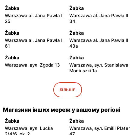
Żabka
Żabka
Warszawa al. Jana Pawła II
Warszawa al. Jana Pawła II
25
34
Żabka
Żabka
Warszawa al. Jana Pawła II
Warszawa al. Jana Pawła II
61
43a
Żabka
Żabka
Warszawa, вул. Zgoda 13
Warszawa, вул. Stanisława
Moniuszki 1a
Żabka
Żabka
Warszawa, вул.
Warszawa, вул.
БІЛЬШЕ
Świętokrzyska 0 Stacja
Grzybowska 5
Metra A14
Магазини інших мереж у вашому регіоні
Żabka
Żabka
Łódź, вул. Żurawia 14
Warszawa, вул. Żurawia 18
Żabka
Żabka
Warszawa, вул. Łucka
Warszawa, вул. Emilii Plater
Żabka
Żabka
2/4/6 lok. 2
47