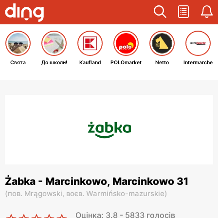
Свята
До школи!
Kaufland
POLOmarket
Netto
Intermarche
Żabka - Marcinkowo, Marcinkowo 31
(
пов. Mrągowski,
воєв. Warmińsko-mazurskie
)
Оцінка: 3.8 - 5833 голосів