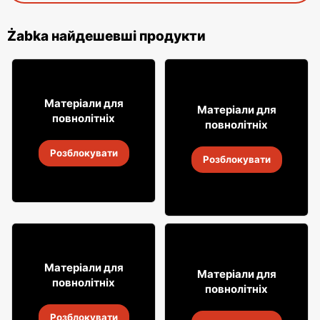
Żabka найдешевші продукти
16
18% ДЕШЕВШЕ!
99
Матеріали для
7
Матеріали для
99
повнолітніх
повнолітніх
Лимонад Soplica
Випий Captain Morgan
Розблокувати
4
-
18 серп. 2026
Розблокувати
4
-
18 серп. 2026
49
99
Матеріали для
29
Матеріали для
99
повнолітніх
повнолітніх
Віскі Clan campbell
Горілка Żołądkowa Gorzka
Розблокувати