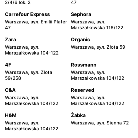
Żabka
Żabka
2/4/6 lok. 2
47
Warszawa, вул. Chmielna
Warszawa, вул. Chmielna
35
104
Carrefour Express
Sephora
Warszawa, вул. Emilii Plater
Warszawa, вул.
Żabka
Żabka
47
Marszałkowska 116/122
Warszawa, вул.
Warszawa, вул. Złota 69
Grzybowska 2
Zara
Organic
Warszawa, вул.
Warszawa, вул. Złota 59
Żabka
Żabka
Marszałkowska 104-122
Warszawa, вул. Tytusa
Warszawa, вул. Chmielna
Chałubińskiego 8
73
4F
Rossmann
Warszawa, вул. Złota
Warszawa, вул.
Żabka
Żabka
59/258
Marszałkowska 104/122
Warszawa, вул.
Warszawa, вул. Krucza
Grzybowska 4
41/43
C&A
Reserved
Warszawa, вул.
Warszawa, вул.
Żabka
Żabka
Marszałkowska 104/122
Marszałkowska 104/122
Warszawa, вул. Chmielna 11
Warszawa, вул. Krucza 46
H&M
Żabka
Żabka
Żabka
Warszawa, вул.
Warszawa, вул. Sienna 72
Warszawa, вул. Prosta 2/14
Warszawa, вул. Prosta 51
Marszałkowska 104/122