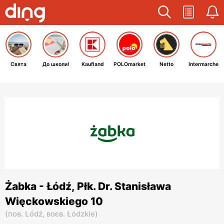
Свята
До школи!
Kaufland
POLOmarket
Netto
Intermarche
Żabka - Łódź, Płk. Dr. Stanisława
Więckowskiego 10
(
пов. Łódź,
воєв. Łódzkie
)