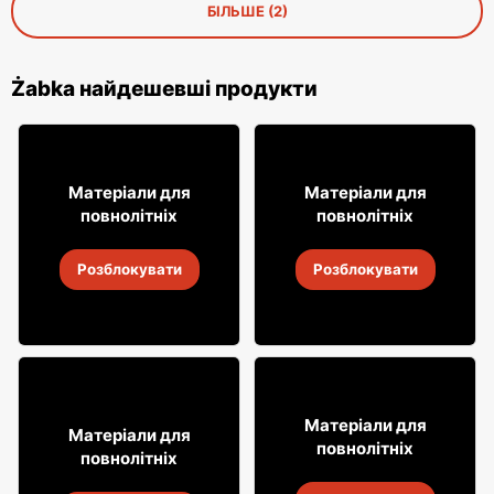
БІЛЬШЕ (2)
Żabka найдешевші продукти
12% ДЕШЕВШЕ!
49
49
99
99
Матеріали для
Матеріали для
повнолітніх
повнолітніх
Віскі Grant's
Віскі Clan campbell
Розблокувати
Розблокувати
4
-
18 серп. 2026
4
-
18 серп. 2026
16
99
Матеріали для
29
Матеріали для
99
повнолітніх
повнолітніх
Лимонад Soplica
Горілка Żołądkowa Gorzka