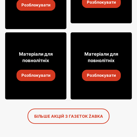
Розблокувати
4
-
18 серп. 2026
Розблокувати
4
-
18 серп. 2026
8
31
Матеріали для
Матеріали для
49
99
повнолітніх
повнолітніх
Алкогольні напої Soplica
Алкогольні напої Soplica
Розблокувати
Розблокувати
4
-
18 серп. 2026
4
-
18 серп. 2026
БІЛЬШЕ АКЦІЙ З ГАЗЕТОК ŻABKA