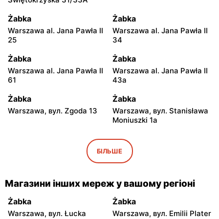
Żabka
Żabka
Warszawa al. Jana Pawła II
Warszawa al. Jana Pawła II
25
34
Żabka
Żabka
Warszawa al. Jana Pawła II
Warszawa al. Jana Pawła II
61
43a
Żabka
Żabka
Warszawa, вул. Zgoda 13
Warszawa, вул. Stanisława
Moniuszki 1a
Żabka
Żabka
Warszawa, вул.
Warszawa, вул.
БІЛЬШЕ
Świętokrzyska 0 Stacja
Grzybowska 5
Metra A14
Магазини інших мереж у вашому регіоні
Żabka
Żabka
Łódź, вул. Żurawia 14
Warszawa, вул. Żurawia 18
Żabka
Żabka
Warszawa, вул. Łucka
Warszawa, вул. Emilii Plater