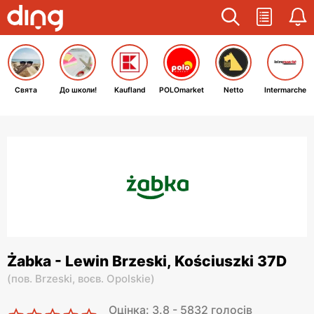
Свята
До школи!
Kaufland
POLOmarket
Netto
Intermarche
Żabka - Lewin Brzeski, Kościuszki 37D
(
пов. Brzeski,
воєв. Opolskie
)
Оцінка: 3.8 - 5832 голосів