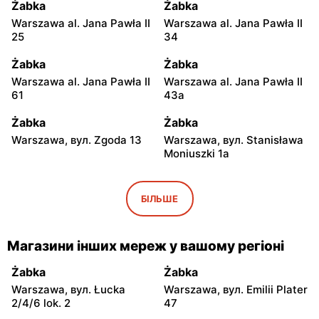
Żabka
Żabka
Warszawa al. Jana Pawła II
Warszawa al. Jana Pawła II
25
34
Żabka
Żabka
Warszawa al. Jana Pawła II
Warszawa al. Jana Pawła II
61
43a
Żabka
Żabka
Warszawa, вул. Zgoda 13
Warszawa, вул. Stanisława
Moniuszki 1a
Żabka
Żabka
Warszawa, вул.
Warszawa, вул.
БІЛЬШЕ
Świętokrzyska 0 Stacja
Grzybowska 5
Metra A14
Магазини інших мереж у вашому регіоні
Żabka
Żabka
Łódź, вул. Żurawia 14
Warszawa, вул. Żurawia 18
Żabka
Żabka
Warszawa, вул. Łucka
Warszawa, вул. Emilii Plater
Żabka
Żabka
2/4/6 lok. 2
47
Warszawa, вул. Chmielna
Warszawa, вул. Chmielna