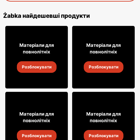
Żabka найдешевші продукти
12% ДЕШЕВШЕ!
49
49
99
99
Матеріали для
Матеріали для
повнолітніх
повнолітніх
Віскі Grant's
Віскі Clan campbell
Розблокувати
Розблокувати
4
-
18 серп. 2026
4
-
18 серп. 2026
18% ДЕШЕВШЕ!
31
7
Матеріали для
Матеріали для
99
99
повнолітніх
повнолітніх
Алкогольні напої Soplica
Випий Captain Morgan
Розблокувати
Розблокувати