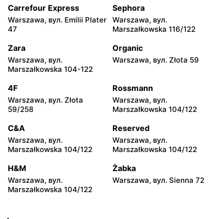
35
104
Carrefour Express
Sephora
Warszawa, вул. Emilii Plater
Warszawa, вул.
Żabka
Żabka
47
Marszałkowska 116/122
Warszawa, вул.
Warszawa, вул. Złota 69
Grzybowska 2
Zara
Organic
Warszawa, вул.
Warszawa, вул. Złota 59
Żabka
Żabka
Marszałkowska 104-122
Warszawa, вул. Tytusa
Warszawa, вул. Chmielna
Chałubińskiego 8
73
4F
Rossmann
Warszawa, вул. Złota
Warszawa, вул.
Żabka
Żabka
59/258
Marszałkowska 104/122
Warszawa, вул.
Warszawa, вул. Krucza
Grzybowska 4
41/43
C&A
Reserved
Warszawa, вул.
Warszawa, вул.
Żabka
Żabka
Marszałkowska 104/122
Marszałkowska 104/122
Warszawa, вул. Chmielna 11
Warszawa, вул. Krucza 46
H&M
Żabka
Żabka
Żabka
Warszawa, вул.
Warszawa, вул. Sienna 72
Warszawa, вул. Prosta 2/14
Warszawa, вул. Prosta 51
Marszałkowska 104/122