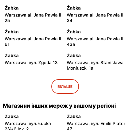
Żabka
Żabka
Warszawa al. Jana Pawła II
Warszawa al. Jana Pawła II
25
34
Żabka
Żabka
Warszawa al. Jana Pawła II
Warszawa al. Jana Pawła II
61
43a
Żabka
Żabka
Warszawa, вул. Zgoda 13
Warszawa, вул. Stanisława
Moniuszki 1a
Żabka
Żabka
Warszawa, вул.
Warszawa, вул.
БІЛЬШЕ
Świętokrzyska 0 Stacja
Grzybowska 5
Metra A14
Магазини інших мереж у вашому регіоні
Żabka
Żabka
Łódź, вул. Żurawia 14
Warszawa, вул. Żurawia 18
Żabka
Żabka
Warszawa, вул. Łucka
Warszawa, вул. Emilii Plater
Żabka
Żabka
2/4/6 lok. 2
47