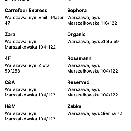
Warszawa, вул. Chmielna
Warszawa, вул. Chmielna
35
104
Carrefour Express
Sephora
Warszawa, вул. Emilii Plater
Warszawa, вул.
Żabka
Żabka
47
Marszałkowska 116/122
Warszawa, вул.
Warszawa, вул. Złota 69
Grzybowska 2
Zara
Organic
Warszawa, вул.
Warszawa, вул. Złota 59
Żabka
Żabka
Marszałkowska 104-122
Warszawa, вул. Tytusa
Warszawa, вул. Chmielna
Chałubińskiego 8
73
4F
Rossmann
Warszawa, вул. Złota
Warszawa, вул.
Żabka
Żabka
59/258
Marszałkowska 104/122
Warszawa, вул.
Warszawa, вул. Krucza
Grzybowska 4
41/43
C&A
Reserved
Warszawa, вул.
Warszawa, вул.
Żabka
Żabka
Marszałkowska 104/122
Marszałkowska 104/122
Warszawa, вул. Chmielna 11
Warszawa, вул. Krucza 46
H&M
Żabka
Żabka
Żabka
Warszawa, вул.
Warszawa, вул. Sienna 72
Warszawa, вул. Prosta 2/14
Warszawa, вул. Prosta 51
Marszałkowska 104/122