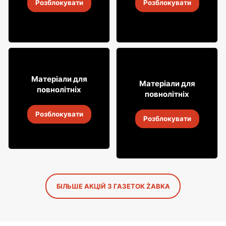
Розблокувати
Розблокувати
4
-
18 серп. 2026
4
-
18 серп. 2026
12% ДЕШЕВШЕ!
49
99
Матеріали для
29
Матеріали для
99
повнолітніх
повнолітніх
Віскі Grant's
Горілка Żołądkowa Gorzka
Розблокувати
4
-
18 серп. 2026
Розблокувати
4
-
18 серп. 2026
БІЛЬШЕ АКЦІЙ З ГАЗЕТОК ŻABKA