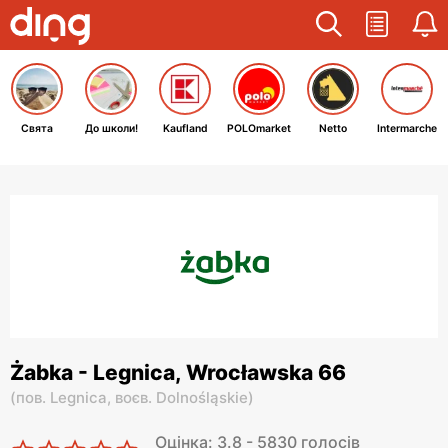
Свята
До школи!
Kaufland
POLOmarket
Netto
Intermarche
Żabka - Legnica, Wrocławska 66
(
пов. Legnica,
воєв. Dolnośląskie
)
Оцінка: 3.8 - 5830 голосів