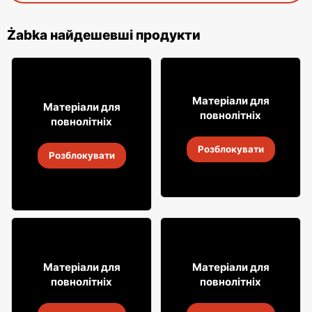
Żabka найдешевші продукти
16
18% ДЕШЕВШЕ!
99
Матеріали для
7
Матеріали для
99
повнолітніх
повнолітніх
Лимонад Soplica
Випий Captain Morgan
Розблокувати
4
-
18 серп. 2026
Розблокувати
4
-
18 серп. 2026
8
31
Матеріали для
Матеріали для
49
99
повнолітніх
повнолітніх
Алкогольні напої Soplica
Алкогольні напої Soplica