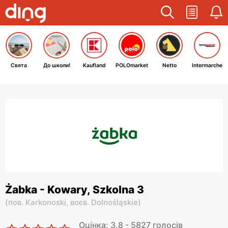
Свята
До школи!
Kaufland
POLOmarket
Netto
Intermarche
Żabka - Kowary, Szkolna 3
(
пов. Karkonoski,
воєв. Dolnośląskie
)
Оцінка: 3.8 - 5827 голосів