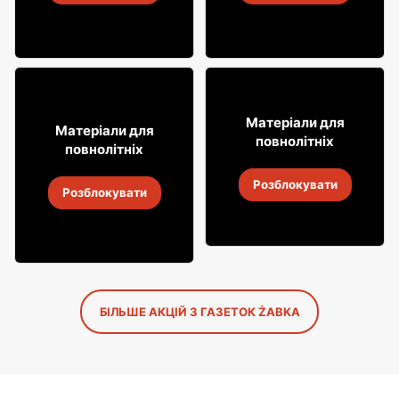
4
-
18 серп. 2026
4
-
18 серп. 2026
16
99
Матеріали для
31
Матеріали для
99
повнолітніх
повнолітніх
Лимонад Soplica
Алкогольні напої Soplica
Розблокувати
4
-
18 серп. 2026
Розблокувати
4
-
18 серп. 2026
БІЛЬШЕ АКЦІЙ З ГАЗЕТОК ŻABKA