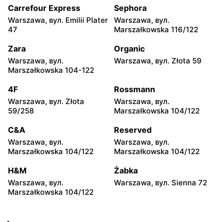
35
104
Carrefour Express
Sephora
Warszawa, вул. Emilii Plater
Warszawa, вул.
Żabka
Żabka
47
Marszałkowska 116/122
Warszawa, вул.
Warszawa, вул. Złota 69
Grzybowska 2
Zara
Organic
Warszawa, вул.
Warszawa, вул. Złota 59
Żabka
Żabka
Marszałkowska 104-122
Warszawa, вул. Tytusa
Warszawa, вул. Chmielna
Chałubińskiego 8
73
4F
Rossmann
Warszawa, вул. Złota
Warszawa, вул.
Żabka
Żabka
59/258
Marszałkowska 104/122
Warszawa, вул.
Warszawa, вул. Krucza
Grzybowska 4
41/43
C&A
Reserved
Warszawa, вул.
Warszawa, вул.
Żabka
Żabka
Marszałkowska 104/122
Marszałkowska 104/122
Warszawa, вул. Chmielna 11
Warszawa, вул. Krucza 46
H&M
Żabka
Żabka
Żabka
Warszawa, вул.
Warszawa, вул. Sienna 72
Warszawa, вул. Prosta 2/14
Warszawa, вул. Prosta 51
Marszałkowska 104/122