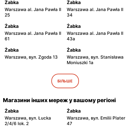
Żabka
Żabka
Warszawa al. Jana Pawła II
Warszawa al. Jana Pawła II
25
34
Żabka
Żabka
Warszawa al. Jana Pawła II
Warszawa al. Jana Pawła II
61
43a
Żabka
Żabka
Warszawa, вул. Zgoda 13
Warszawa, вул. Stanisława
Moniuszki 1a
Żabka
Żabka
Warszawa, вул.
Warszawa, вул.
БІЛЬШЕ
Świętokrzyska 0 Stacja
Grzybowska 5
Metra A14
Магазини інших мереж у вашому регіоні
Żabka
Żabka
Łódź, вул. Żurawia 14
Warszawa, вул. Żurawia 18
Żabka
Żabka
Warszawa, вул. Łucka
Warszawa, вул. Emilii Plater
Żabka
Żabka
2/4/6 lok. 2
47
Warszawa, вул. Chmielna
Warszawa, вул. Chmielna