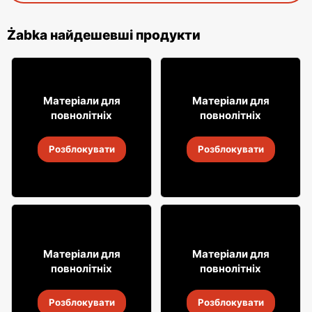
Żabka найдешевші продукти
12% ДЕШЕВШЕ!
49
49
99
99
Матеріали для
Матеріали для
повнолітніх
повнолітніх
Віскі Grant's
Віскі Clan campbell
Розблокувати
Розблокувати
4
-
18 серп. 2026
4
-
18 серп. 2026
18% ДЕШЕВШЕ!
29
7
Матеріали для
Матеріали для
99
99
повнолітніх
повнолітніх
Випий Captain Morgan
Горілка Żołądkowa Gorzka
Розблокувати
Розблокувати