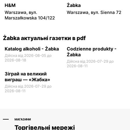
H&M
Żabka
Żabka
Żabka
Warszawa, вул.
Warszawa, вул. Sienna 72
Warszawa, вул. Prosta 2/14
Warszawa, вул. Prosta 51
Marszałkowska 104/122
Żabka актуальні газетки в pdf
Katalog alkoholi - Żabka
Codzienne produkty -
Żabka
Дійсна від 2026-08-05 до
2026-08-18
Дійсна від 2026-07-29 до
2026-08-11
Зіграй на великий
виграш — «Жабка»
Дійсна від 2026-07-29 до
2026-08-11
МАГАЗИНИ
Торгівельні мережі