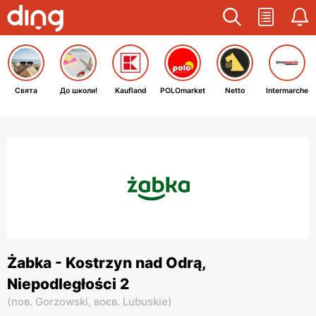
Свята
До школи!
Kaufland
POLOmarket
Netto
Intermarche
Żabka - Kostrzyn nad Odrą,
Niepodległości 2
(
пов. Gorzowski,
воєв. Lubuskie
)