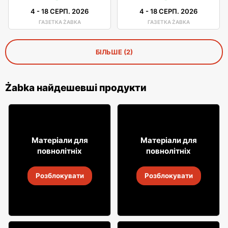
4
-
18 СЕРП. 2026
4
-
18 СЕРП. 2026
ГАЗЕТКА ŻABKA
ГАЗЕТКА ŻABKA
БІЛЬШЕ (2)
Żabka найдешевші продукти
8
31
Матеріали для
Матеріали для
49
99
повнолітніх
повнолітніх
Алкогольні напої Soplica
Алкогольні напої Soplica
Розблокувати
Розблокувати
4
-
18 серп. 2026
4
-
18 серп. 2026