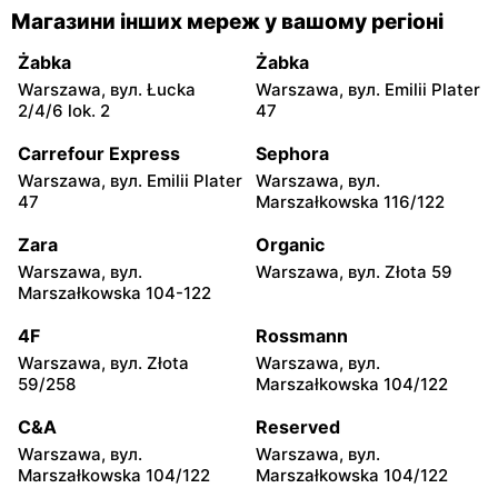
Магазини інших мереж у вашому регіоні
Żabka
Żabka
Łódź, вул. Żurawia 14
Warszawa, вул. Żurawia 18
Żabka
Żabka
Warszawa, вул. Łucka
Warszawa, вул. Emilii Plater
Żabka
Żabka
2/4/6 lok. 2
47
Warszawa, вул. Chmielna
Warszawa, вул. Chmielna
35
104
Carrefour Express
Sephora
Warszawa, вул. Emilii Plater
Warszawa, вул.
Żabka
Żabka
47
Marszałkowska 116/122
Warszawa, вул.
Warszawa, вул. Złota 69
Grzybowska 2
Zara
Organic
Warszawa, вул.
Warszawa, вул. Złota 59
Żabka
Żabka
Marszałkowska 104-122
Warszawa, вул. Tytusa
Warszawa, вул. Chmielna
Chałubińskiego 8
73
4F
Rossmann
Warszawa, вул. Złota
Warszawa, вул.
Żabka
Żabka
59/258
Marszałkowska 104/122
Warszawa, вул.
Warszawa, вул. Krucza
Grzybowska 4
41/43
C&A
Reserved
Warszawa, вул.
Warszawa, вул.
Żabka
Żabka
Marszałkowska 104/122
Marszałkowska 104/122
Warszawa, вул. Chmielna 11
Warszawa, вул. Krucza 46