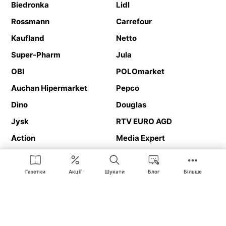
Biedronka
Lidl
Rossmann
Carrefour
Kaufland
Netto
Super-Pharm
Jula
OBI
POLOmarket
Auchan Hipermarket
Pepco
Dino
Douglas
Jysk
RTV EURO AGD
Action
Media Expert
Deichmann
Media Markt
Газетки
Акції
Шукати
Блог
Більше
Ding.pl це веб-сайт, що представляє
рекламні газетки
та
каталоги
магазинів і великих торгових мереж. Завдяки
геолокалізації ви в першу чергу отримуватимете пропозиції від
магазинів, розташованих у безпосередній близькості від вас.
Крім того, на сайті ви знайдете адреси магазинів, тож зможете
легко знайти свій улюблений магазин під час подорожі.