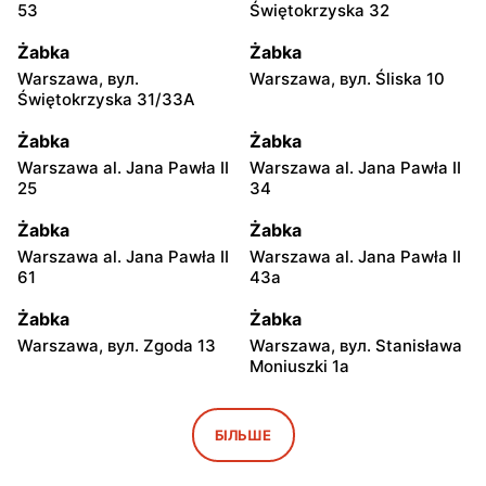
53
Świętokrzyska 32
Żabka
Żabka
Warszawa, вул.
Warszawa, вул. Śliska 10
Świętokrzyska 31/33A
Żabka
Żabka
Warszawa al. Jana Pawła II
Warszawa al. Jana Pawła II
25
34
Żabka
Żabka
Warszawa al. Jana Pawła II
Warszawa al. Jana Pawła II
61
43a
Żabka
Żabka
Warszawa, вул. Zgoda 13
Warszawa, вул. Stanisława
Moniuszki 1a
Żabka
Żabka
Warszawa, вул.
Warszawa, вул.
БІЛЬШЕ
Świętokrzyska 0 Stacja
Grzybowska 5
Metra A14