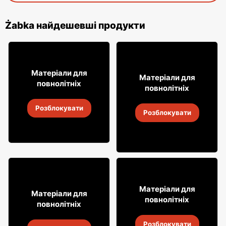
Żabka найдешевші продукти
49
99
Матеріали для
29
Матеріали для
99
повнолітніх
повнолітніх
Віскі Clan campbell
Горілка Żołądkowa Gorzka
Розблокувати
4
-
18 серп. 2026
Розблокувати
4
-
18 серп. 2026
12% ДЕШЕВШЕ!
49
99
Матеріали для
31
Матеріали для
99
повнолітніх
повнолітніх
Віскі Grant's
Алкогольні напої Soplica
Розблокувати