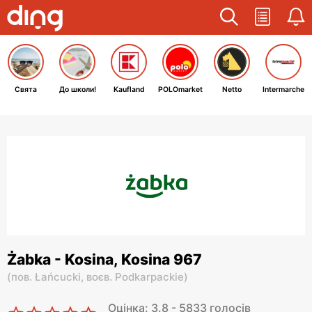
Свята
До школи!
Kaufland
POLOmarket
Netto
Intermarche
Żabka - Kosina, Kosina 967
(
пов. Łańcucki,
воєв. Podkarpackie
)
Оцінка: 3.8 - 5833 голосів