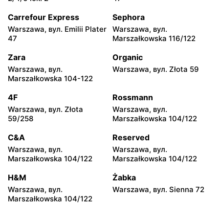
Warszawa, вул. Chmielna
Warszawa, вул. Chmielna
35
104
Carrefour Express
Sephora
Warszawa, вул. Emilii Plater
Warszawa, вул.
Żabka
Żabka
47
Marszałkowska 116/122
Warszawa, вул.
Warszawa, вул. Złota 69
Grzybowska 2
Zara
Organic
Warszawa, вул.
Warszawa, вул. Złota 59
Żabka
Żabka
Marszałkowska 104-122
Warszawa, вул. Tytusa
Warszawa, вул. Chmielna
Chałubińskiego 8
73
4F
Rossmann
Warszawa, вул. Złota
Warszawa, вул.
Żabka
Żabka
59/258
Marszałkowska 104/122
Warszawa, вул.
Warszawa, вул. Krucza
Grzybowska 4
41/43
C&A
Reserved
Warszawa, вул.
Warszawa, вул.
Żabka
Żabka
Marszałkowska 104/122
Marszałkowska 104/122
Warszawa, вул. Chmielna 11
Warszawa, вул. Krucza 46
H&M
Żabka
Żabka
Żabka
Warszawa, вул.
Warszawa, вул. Sienna 72
Warszawa, вул. Prosta 2/14
Warszawa, вул. Prosta 51
Marszałkowska 104/122