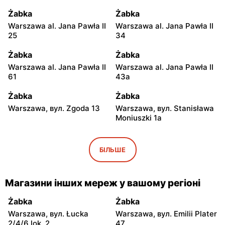
Żabka
Żabka
Warszawa al. Jana Pawła II
Warszawa al. Jana Pawła II
25
34
Żabka
Żabka
Warszawa al. Jana Pawła II
Warszawa al. Jana Pawła II
61
43a
Żabka
Żabka
Warszawa, вул. Zgoda 13
Warszawa, вул. Stanisława
Moniuszki 1a
Żabka
Żabka
Warszawa, вул.
Warszawa, вул.
БІЛЬШЕ
Świętokrzyska 0 Stacja
Grzybowska 5
Metra A14
Магазини інших мереж у вашому регіоні
Żabka
Żabka
Łódź, вул. Żurawia 14
Warszawa, вул. Żurawia 18
Żabka
Żabka
Warszawa, вул. Łucka
Warszawa, вул. Emilii Plater
Żabka
Żabka
2/4/6 lok. 2
47