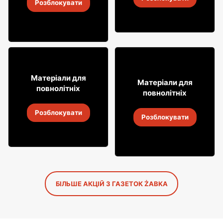
4
-
18 серп. 2026
Розблокувати
4
-
18 серп. 2026
16
99
Матеріали для
8
Матеріали для
49
повнолітніх
повнолітніх
Лимонад Soplica
Алкогольні напої Soplica
Розблокувати
4
-
18 серп. 2026
Розблокувати
4
-
18 серп. 2026
БІЛЬШЕ АКЦІЙ З ГАЗЕТОК ŻABKA