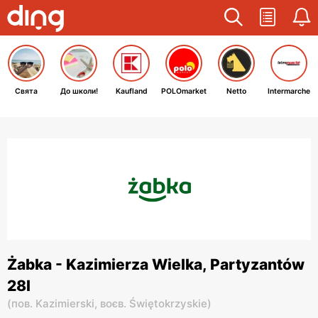
Свята
До школи!
Kaufland
POLOmarket
Netto
Intermarche
Żabka - Kazimierza Wielka, Partyzantów
28l
(
пов. Kazimierski,
воєв. Świętokrzyskie
)