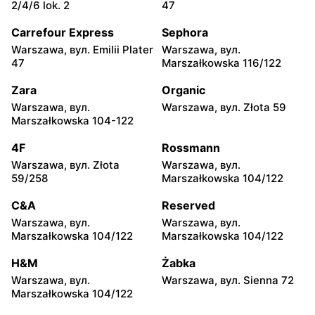
Żabka
Żabka
2/4/6 lok. 2
47
Warszawa, вул. Chmielna
Warszawa, вул. Chmielna
35
104
Carrefour Express
Sephora
Warszawa, вул. Emilii Plater
Warszawa, вул.
Żabka
Żabka
47
Marszałkowska 116/122
Warszawa, вул.
Warszawa, вул. Złota 69
Grzybowska 2
Zara
Organic
Warszawa, вул.
Warszawa, вул. Złota 59
Żabka
Żabka
Marszałkowska 104-122
Warszawa, вул. Tytusa
Warszawa, вул. Chmielna
Chałubińskiego 8
73
4F
Rossmann
Warszawa, вул. Złota
Warszawa, вул.
Żabka
Żabka
59/258
Marszałkowska 104/122
Warszawa, вул.
Warszawa, вул. Krucza
Grzybowska 4
41/43
C&A
Reserved
Warszawa, вул.
Warszawa, вул.
Żabka
Żabka
Marszałkowska 104/122
Marszałkowska 104/122
Warszawa, вул. Chmielna 11
Warszawa, вул. Krucza 46
H&M
Żabka
Żabka
Żabka
Warszawa, вул.
Warszawa, вул. Sienna 72
Warszawa, вул. Prosta 2/14
Warszawa, вул. Prosta 51
Marszałkowska 104/122