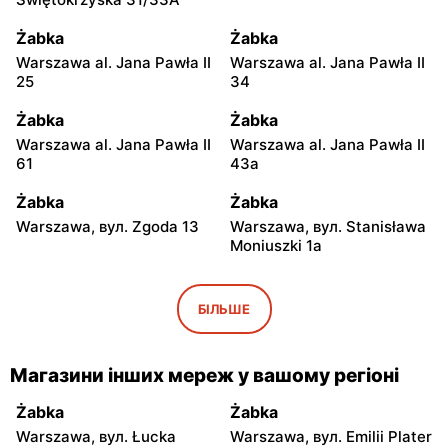
Żabka
Żabka
Warszawa al. Jana Pawła II
Warszawa al. Jana Pawła II
25
34
Żabka
Żabka
Warszawa al. Jana Pawła II
Warszawa al. Jana Pawła II
61
43a
Żabka
Żabka
Warszawa, вул. Zgoda 13
Warszawa, вул. Stanisława
Moniuszki 1a
Żabka
Żabka
Warszawa, вул.
Warszawa, вул.
БІЛЬШЕ
Świętokrzyska 0 Stacja
Grzybowska 5
Metra A14
Магазини інших мереж у вашому регіоні
Żabka
Żabka
Łódź, вул. Żurawia 14
Warszawa, вул. Żurawia 18
Żabka
Żabka
Warszawa, вул. Łucka
Warszawa, вул. Emilii Plater