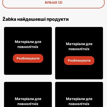
БІЛЬШЕ (2)
Żabka найдешевші продукти
16
99
Матеріали для
8
Матеріали для
49
повнолітніх
повнолітніх
Лимонад Soplica
Алкогольні напої Soplica
Розблокувати
4
-
18 серп. 2026
Розблокувати
4
-
18 серп. 2026
29
31
Матеріали для
Матеріали для
99
99
повнолітніх
повнолітніх