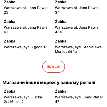
Żabka
Żabka
Warszawa al. Jana Pawła II
Warszawa al. Jana Pawła II
25
34
Żabka
Żabka
Warszawa al. Jana Pawła II
Warszawa al. Jana Pawła II
61
43a
Żabka
Żabka
Warszawa, вул. Zgoda 13
Warszawa, вул. Stanisława
Moniuszki 1a
Żabka
Żabka
Warszawa, вул.
Warszawa, вул.
БІЛЬШЕ
Świętokrzyska 0 Stacja
Grzybowska 5
Metra A14
Магазини інших мереж у вашому регіоні
Żabka
Żabka
Łódź, вул. Żurawia 14
Warszawa, вул. Żurawia 18
Żabka
Żabka
Warszawa, вул. Łucka
Warszawa, вул. Emilii Plater
Żabka
Żabka
2/4/6 lok. 2
47
Warszawa, вул. Chmielna
Warszawa, вул. Chmielna