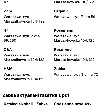
Żabka
Żabka
47
Marszałkowska 116/122
Warszawa, вул.
Warszawa, вул. Złota 69
Grzybowska 2
Zara
Organic
Warszawa, вул.
Warszawa, вул. Złota 59
Żabka
Żabka
Marszałkowska 104-122
Warszawa, вул. Tytusa
Warszawa, вул. Chmielna
Chałubińskiego 8
73
4F
Rossmann
Warszawa, вул. Złota
Warszawa, вул.
Żabka
Żabka
59/258
Marszałkowska 104/122
Warszawa, вул.
Warszawa, вул. Krucza
Grzybowska 4
41/43
C&A
Reserved
Warszawa, вул.
Warszawa, вул.
Żabka
Żabka
Marszałkowska 104/122
Marszałkowska 104/122
Warszawa, вул. Chmielna 11
Warszawa, вул. Krucza 46
H&M
Żabka
Żabka
Żabka
Warszawa, вул.
Warszawa, вул. Sienna 72
Warszawa, вул. Prosta 2/14
Warszawa, вул. Prosta 51
Marszałkowska 104/122
Żabka актуальні газетки в pdf
Katalog alkoholi - Żabka
Codzienne produkty -