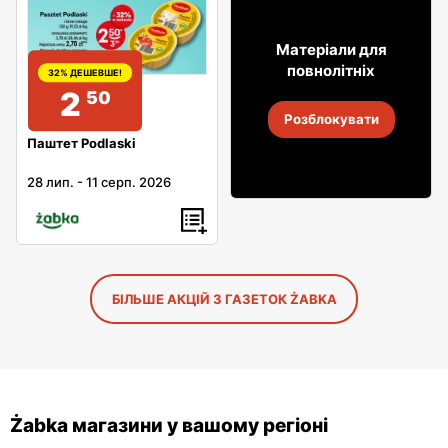
29
Матеріали для
99
повнолітніх
32% ДЕШЕВШЕ!
2
50
Горілка Żołądkowa Gorzka
Розблокувати
4
-
18 серп. 2026
Паштет Podlaski
28 лип.
-
11 серп. 2026
БІЛЬШЕ АКЦІЙ З ГАЗЕТОК ŻABKA
Żabka магазини у вашому регіоні