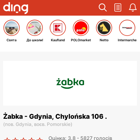
Свята
До школи!
Kaufland
POLOmarket
Netto
Intermarche
Żabka - Gdynia, Chylońska 106 .
(
пов. Gdynia,
воєв. Pomorskie
)
Оцінка: 3.8 - 5827 голосів