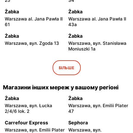
25
34
Żabka
Żabka
Warszawa al. Jana Pawła II
Warszawa al. Jana Pawła II
61
43a
Żabka
Żabka
Warszawa, вул. Zgoda 13
Warszawa, вул. Stanisława
Moniuszki 1a
Żabka
Żabka
Warszawa, вул.
Warszawa, вул.
БІЛЬШЕ
Świętokrzyska 0 Stacja
Grzybowska 5
Metra A14
Магазини інших мереж у вашому регіоні
Żabka
Żabka
Łódź, вул. Żurawia 14
Warszawa, вул. Żurawia 18
Żabka
Żabka
Warszawa, вул. Łucka
Warszawa, вул. Emilii Plater
Żabka
Żabka
2/4/6 lok. 2
47
Warszawa, вул. Chmielna
Warszawa, вул. Chmielna
35
104
Carrefour Express
Sephora
Warszawa, вул. Emilii Plater
Warszawa, вул.