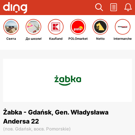
Свята
До школи!
Kaufland
POLOmarket
Netto
Intermarche
Żabka - Gdańsk, Gen. Władysława
Andersa 22
(
пов. Gdańsk,
воєв. Pomorskie
)