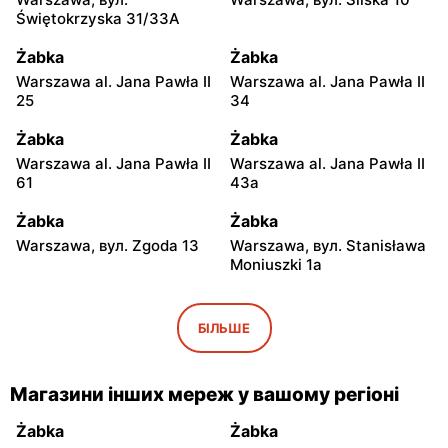
Świętokrzyska 31/33A
Żabka
Żabka
Warszawa al. Jana Pawła II
Warszawa al. Jana Pawła II
25
34
Żabka
Żabka
Warszawa al. Jana Pawła II
Warszawa al. Jana Pawła II
61
43a
Żabka
Żabka
Warszawa, вул. Zgoda 13
Warszawa, вул. Stanisława
Moniuszki 1a
Żabka
Żabka
Warszawa, вул.
Warszawa, вул.
БІЛЬШЕ
Świętokrzyska 0 Stacja
Grzybowska 5
Metra A14
Магазини інших мереж у вашому регіоні
Żabka
Żabka
Łódź, вул. Żurawia 14
Warszawa, вул. Żurawia 18
Żabka
Żabka