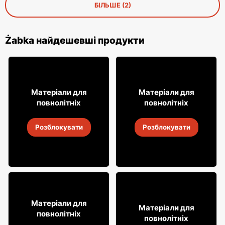
БІЛЬШЕ (2)
Żabka найдешевші продукти
31
8
Матеріали для
Матеріали для
99
49
повнолітніх
повнолітніх
Алкогольні напої Soplica
Алкогольні напої Soplica
Розблокувати
Розблокувати
4
-
18 серп. 2026
4
-
18 серп. 2026
49
18% ДЕШЕВШЕ!
99
Матеріали для
7
Матеріали для
99
повнолітніх
повнолітніх
Віскі Clan campbell