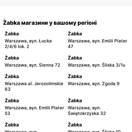
Żabka магазини у вашому регіоні
Żabka
Żabka
Warszawa, вул. Łucka
Warszawa, вул. Emilii Plater
2/4/6 lok. 2
47
Żabka
Żabka
Warszawa, вул. Sienna 72
Warszawa, вул. Śliska 3/1u
Żabka
Żabka
Warszawa al. Jerozolimskie
Warszawa, вул. Zgoda 9
63
Żabka
Żabka
Warszawa, вул. Emilii Plater
Warszawa, вул.
53
Świętokrzyska 32
Żabka
Żabka
Warszawa, вул.
Warszawa, вул. Śliska 10