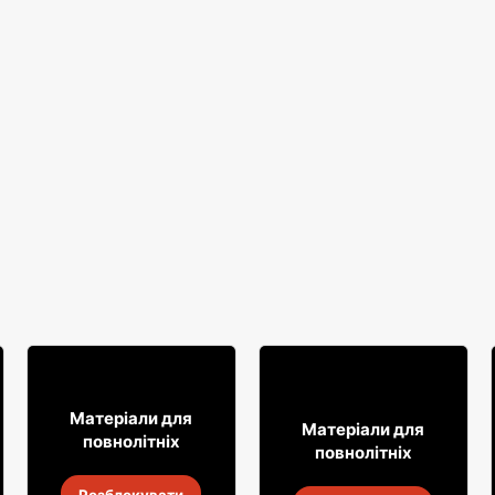
16
99
Матеріали для
8
49
Матеріали для
повнолітніх
повнолітніх
Вино Kadarka
Алкогольні напої Soplica