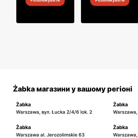
Розблокувати
Розблокувати
4
-
18 серп. 2026
4
-
18 серп. 2026
Żabka магазини у вашому регіоні
Żabka
Żabka
Warszawa, вул. Łucka 2/4/6 lok. 2
Warszawa, в
Żabka
Żabka
Warszawa al. Jerozolimskie 63
Warszawa, 