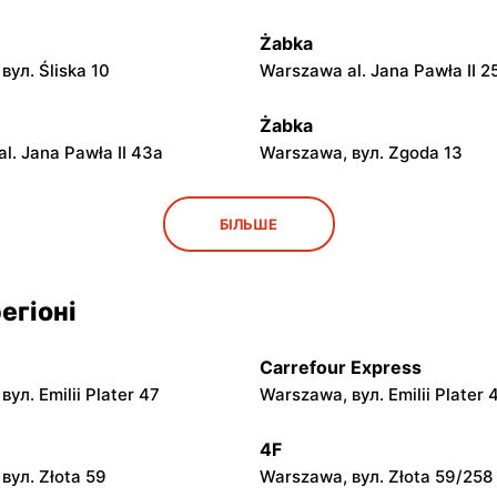
Żabka
вул. Śliska 10
Warszawa al. Jana Pawła II 2
Żabka
l. Jana Pawła II 43a
Warszawa, вул. Zgoda 13
Żabka
БІЛЬШЕ
вул. Grzybowska 5
Łódź, вул. Żurawia 14
егіоні
Żabka
вул. Chmielna 104
Warszawa, вул. Grzybowska 
Carrefour Express
Żabka
ул. Emilii Plater 47
Warszawa, вул. Emilii Plater 
вул. Chmielna 73
Warszawa, вул. Grzybowska 
4F
Żabka
вул. Złota 59
Warszawa, вул. Złota 59/258