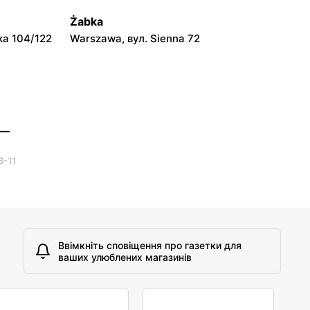
Warszawa, вул. Prosta 51
Żabka
ka 104/122
Warszawa, вул. Sienna 72
 —
8-11
Ввімкніть сповіщення про газетки для
ваших улюблених магазинів