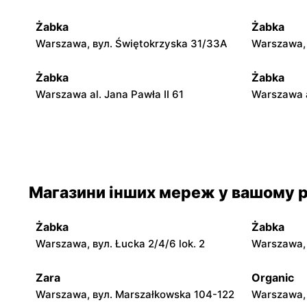
Żabka
Żabka
Warszawa, вул. Świętokrzyska 31/33A
Warszawa, 
Żabka
Żabka
Warszawa al. Jana Pawła II 61
Warszawa a
Żabka
Żabka
Warszawa, вул. Świętokrzyska 0 Stacja
Warszawa, 
Metra A14
Магазини інших мереж у вашому р
Żabka
Żabka
Warszawa, вул. Chmielna 35
Warszawa, 
Żabka
Żabka
Żabka
Żabka
Warszawa, вул. Łucka 2/4/6 lok. 2
Warszawa, в
Warszawa, вул. Tytusa Chałubińskiego 8
Warszawa, 
Zara
Organic
Żabka
Żabka
Warszawa, вул. Marszałkowska 104-122
Warszawa, 