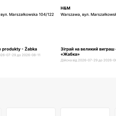
вул. Krucza 46
Warszawa, вул. Prosta 2/14
H&M
вул. Marszałkowska 104/122
Warszawa, вул. Marszałkows
 produkty - Żabka
Зіграй на великий виграш
«Жабка»
2026-07-29 до 2026-08-11
Дійсна від 2026-07-29 до 2026-0