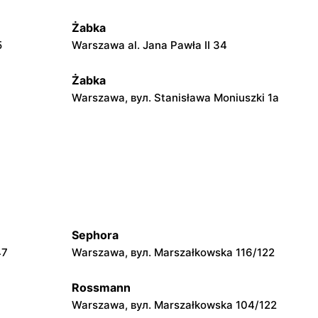
Żabka
5
Warszawa al. Jana Pawła II 34
Żabka
Warszawa, вул. Stanisława Moniuszki 1a
Żabka
Warszawa, вул. Żurawia 18
Żabka
2
Warszawa, вул. Złota 69
Sephora
Żabka
47
Warszawa, вул. Marszałkowska 116/122
4
Warszawa, вул. Krucza 41/43
Rossmann
Żabka
Warszawa, вул. Marszałkowska 104/122