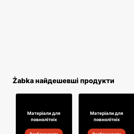
Żabka найдешевші продукти
9% ДЕШЕВШЕ!
29
19
99
99
Матеріали для
Матеріали для
повнолітніх
повнолітніх
Вино Bosco
Вино Żabka