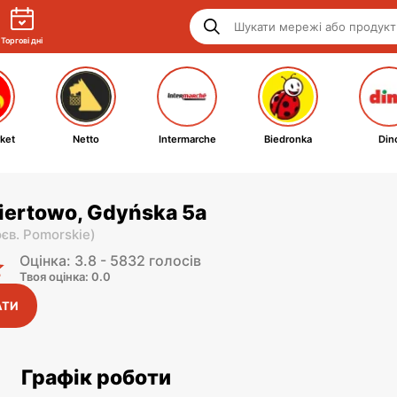
Торгові дні
ket
Netto
Intermarche
Biedronka
Din
iertowo, Gdyńska 5a
оєв. Pomorskie
)
Оцінка: 3.8 - 5832 голосів
Твоя оцінка: 0.0
АТИ
Графік роботи