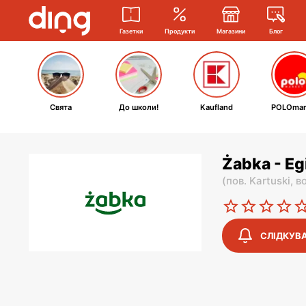
Газетки
Продукти
Магазини
Блог
Свята
До школи!
Kaufland
POLOmar
Żabka - Eg
(
пов. Kartuski,
в
СЛІДКУВ