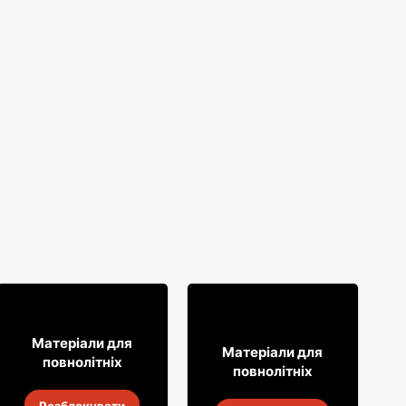
16
99
Матеріали для
29
99
Матеріали для
повнолітніх
повнолітніх
Лимонад Soplica
Горілка Żołądkowa