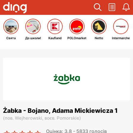
Свята
До школи!
Kaufland
POLOmarket
Netto
Intermarche
Żabka - Bojano, Adama Mickiewicza 1
(
пов. Wejherowski,
воєв. Pomorskie
)
Оцінка: 3.8 - 5833 голосів