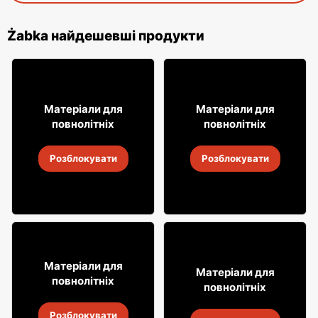
Żabka найдешевші продукти
31
8
Матеріали для
Матеріали для
99
49
повнолітніх
повнолітніх
Алкогольні напої Soplica
Алкогольні напої Soplica
Розблокувати
Розблокувати
4
-
18 серп. 2026
4
-
18 серп. 2026
49
18% ДЕШЕВШЕ!
99
Матеріали для
7
Матеріали для
99
повнолітніх
повнолітніх
Віскі Clan campbell
Випий Captain Morgan
Розблокувати