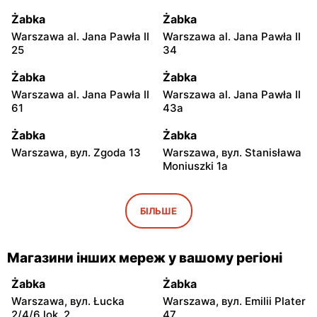
Żabka
Żabka
Warszawa al. Jana Pawła II
Warszawa al. Jana Pawła II
25
34
Żabka
Żabka
Warszawa al. Jana Pawła II
Warszawa al. Jana Pawła II
61
43a
Żabka
Żabka
Warszawa, вул. Zgoda 13
Warszawa, вул. Stanisława
Moniuszki 1a
Żabka
Żabka
Warszawa, вул.
Warszawa, вул.
БІЛЬШЕ
Świętokrzyska 0 Stacja
Grzybowska 5
Metra A14
Магазини інших мереж у вашому регіоні
Żabka
Żabka
Łódź, вул. Żurawia 14
Warszawa, вул. Żurawia 18
Żabka
Żabka
Warszawa, вул. Łucka
Warszawa, вул. Emilii Plater
Żabka
Żabka
2/4/6 lok. 2
47