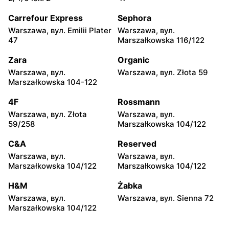
Warszawa, вул. Chmielna
Warszawa, вул. Chmielna
35
104
Carrefour Express
Sephora
Warszawa, вул. Emilii Plater
Warszawa, вул.
Żabka
Żabka
47
Marszałkowska 116/122
Warszawa, вул.
Warszawa, вул. Złota 69
Grzybowska 2
Zara
Organic
Warszawa, вул.
Warszawa, вул. Złota 59
Żabka
Żabka
Marszałkowska 104-122
Warszawa, вул. Tytusa
Warszawa, вул. Chmielna
Chałubińskiego 8
73
4F
Rossmann
Warszawa, вул. Złota
Warszawa, вул.
Żabka
Żabka
59/258
Marszałkowska 104/122
Warszawa, вул.
Warszawa, вул. Krucza
Grzybowska 4
41/43
C&A
Reserved
Warszawa, вул.
Warszawa, вул.
Żabka
Żabka
Marszałkowska 104/122
Marszałkowska 104/122
Warszawa, вул. Chmielna 11
Warszawa, вул. Krucza 46
H&M
Żabka
Żabka
Żabka
Warszawa, вул.
Warszawa, вул. Sienna 72
Warszawa, вул. Prosta 2/14
Warszawa, вул. Prosta 51
Marszałkowska 104/122