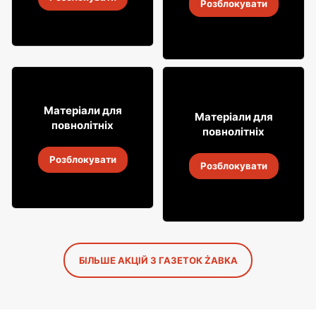
4
-
18 серп. 2026
Розблокувати
4
-
18 серп. 2026
16
99
Матеріали для
29
Матеріали для
99
повнолітніх
повнолітніх
Лимонад Soplica
Горілка Żołądkowa Gorzka
Розблокувати
4
-
18 серп. 2026
Розблокувати
4
-
18 серп. 2026
БІЛЬШЕ АКЦІЙ З ГАЗЕТОК ŻABKA